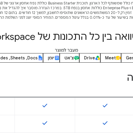
**המבצע
-0.01% בגלל עיגול המספרים. המחיר הסופי יוצג לפני השלמת ההרשמה.
אה בין כל התכונות של Workspace
מעבר למוצר
Gem
Meet
Drive
צ'אט
יומן
Docs‏, Sheets‏, Slides
ה
check
check
התכונה הזו זמינה במק"ט
התכונה הזו זמינה במק"ט
check
check
התכונה הזו זמינה במק"ט
התכונה הזו זמינה במק"ט