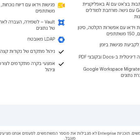
התכתבות בצ'אט עם AI באפליקציית
Gemini עם גישה מורחבת למודלים
משתתפים
נות
‫Vault – לשמירה, העברה לאר
ת וידאו עם אפשרות הקלטה, סינון
של נתונים
שתתפים
LDAP מאובטח
לקביעת פגישות ביומן
ניהול מתקדם של נקודות קצה
יטלית ב-Docs ובקובצי PDF
אמצעי בקרה מתקדמים לצורכ
הכלי Google Workspace Migrate
וניהול
ת נתונים
מוגבל.