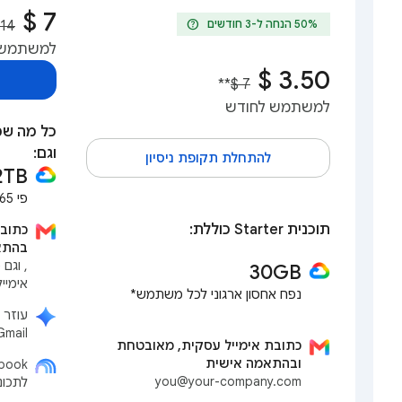
help
למשתמש 
**
למשתמש לחודש
וגם:
להתחלת תקופת ניסיון
2TB
פי 65 יותר מבתוכנית Starter*
תוכנית Starter כוללת:
כתוב
בהתא
, וגם
30GB‎
אימייל
נפח אחסון ארגוני לכל משתמש*
Gmail, ב-Docs, ב-Meet ו
כתובת אימייל עסקית, מאובטחת
ובהתאמה אישית
you@your-company.com
לתכונ