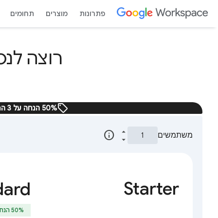
פתרונות
מוצרים
תחומים
sell
‫50% הנחה על 3 החודשים הראשונים ב-Google Workspace. המבצע לזמן מוגבל.
info
משתמשים
Starter
dard