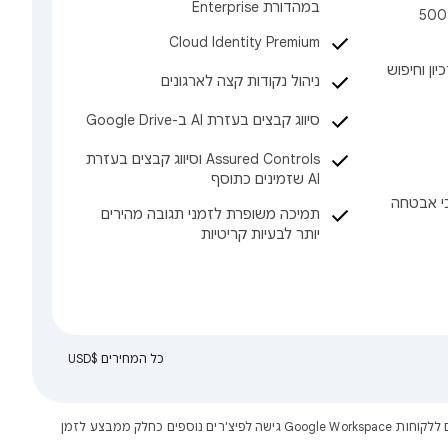
במהדורת Enterprise
פגישות וידאו עם דיווח נוכחות, 500
Cloud Identity Premium
כיון וחיפוש
ניהול נקודות קצה לארגונים
סיווג קבצים בעזרת AI ב-Google Drive
‫Assured Controls וסיווג קבצים בעזרת
AI שזמינים כתוסף
י אבטחה
תמיכה משופרת לזמני תגובה מהירים
יותר לבעיות קריטיות
כל המחירים $USD‎
תוכניות Starter‏, Standard ו-Plus מתאימות לארגונים עם עד 300 משתמשים. תוכניות Enterprise לא מגבילות את מספר המשתמשים. לפעמים אנחנו מציעים ללקוחות Google Workspace גישה לפיצ'רים נוספים כחלק ממבצע לזמן