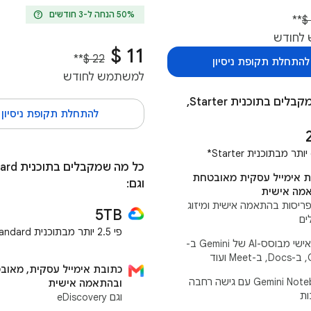
help
**
לחודש
**
להתחלת תקופת ניסיון
למשתמש לחודש
כל מה שמקבלים בתוכנית Starter,
להתחלת תקופת ניסיון
ת אימייל עסקית מאובטחת
וגם:
מה אישית
 פריסות בהתאמה אישית ומיזוג
5TB
ים
פי 2.5 יותר מבתוכנית Standard*
עוזר אישי מבוסס-AI של Gemini ב-
עוד
כתובת אימייל עסקית, מאוב
‫Gemini Notebook עם גישה רחבה
ובהתאמה אישית
ות
וגם eDiscovery