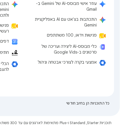
עוזר אישי מבוסס-AI של Gemini ב-
Gmail
ולתכו
התכתבות בצ'אט עם AI באפליקציית
Gemini
פגישו
רעשים, 150 מ
פגישות וידאו, 100 משתתפים
דפים 
כלי מבוסס-AI ליצירה ועריכה של
סרטונים ב-Google Vids
חתימה דיג
אמצעי בקרה לצורכי אבטחה וניהול
להעבר
כל התוכניות הן בחיוב חודשי