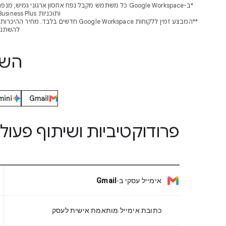
ותוכניות Business Plus ו-Enterprise Plus כוללות אחסון בנפח 5TB. במרכז העזרה מוסבר איך להגדיל את נפח האחסון של הארגון.
להשתנות בשיעור של עד כ
השוו
ini
Gmail
פרודוקטיביות ושיתוף פעול
אימייל עסקי
ב-
Gmail
כתובת אימייל מותאמת אישית לעסק