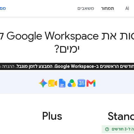
AI
תמחור
משאבים
מסוף 
ימים?
ההנחה ת
Plus
Stan
help