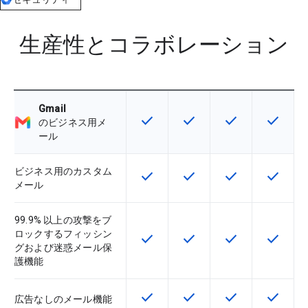
生産性とコラボレーション
Gmail
check
check
check
check
この機能は該当の SKU で利用で
この機能は該当の SKU 
この機能は該当の
この機能
のビジネス用メ
ール
ビジネス用のカスタム
check
check
check
check
この機能は該当の SKU で利用で
この機能は該当の SKU 
この機能は該当の
この機能
メール
99.9% 以上の攻撃をブ
ロックするフィッシン
check
check
check
check
この機能は該当の SKU で利用で
この機能は該当の SKU 
この機能は該当の
この機能
グおよび迷惑メール保
護機能
check
check
check
check
この機能は該当の SKU で利用で
この機能は該当の SKU 
この機能は該当の
この機能
広告なしのメール機能