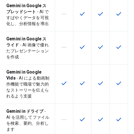
Gemini in Google ス
プレッドシート
- AI で
horizontal_rule
check
check
check
この機能は該当の SKU でサポー
この機能は該当の SKU 
この機能は該当の
この機能
すばやくデータを可視
化し、分析情報を導出
Gemini in Google ス
ライド
- AI 画像で優れ
horizontal_rule
check
check
check
この機能は該当の SKU でサポー
この機能は該当の SKU 
この機能は該当の
この機能
たプレゼンテーション
を作成
Gemini in Google
Vids
- AI による動画制
check
check
check
check
この機能は該当の SKU で利用で
この機能は該当の SKU 
この機能は該当の
この機能
作機能で職場で魅力的
なストーリーを伝えら
れるよう支援
Gemini in ドライブ
-
AI を活用してファイル
horizontal_rule
check
check
check
この機能は該当の SKU でサポー
この機能は該当の SKU 
この機能は該当の
この機能
を検索、要約、分析し
ます