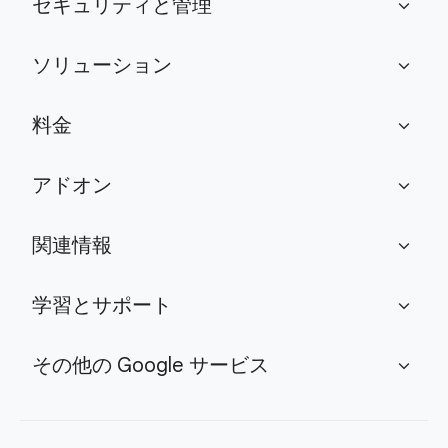
セキュリティと管理
expand_more
ソリューション
expand_more
料金
expand_more
アドオン
expand_more
関連情報
expand_more
学習とサポート
expand_more
その他の Google サービス
expand_more