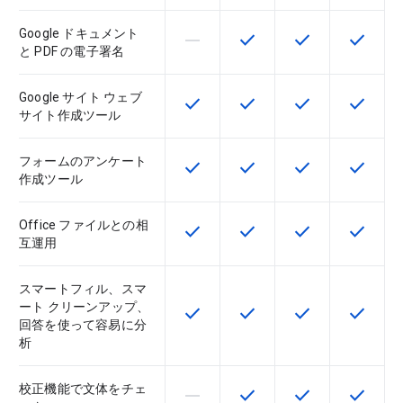
Google ドキュメント
horizontal_rule
check
check
check
この機能は該当の SKU でサポー
この機能は該当の SKU 
この機能は該当の
この機能
と PDF の電子署名
Google サイト ウェブ
check
check
check
check
この機能は該当の SKU で利用で
この機能は該当の SKU 
この機能は該当の
この機能
サイト作成ツール
フォームのアンケート
check
check
check
check
この機能は該当の SKU で利用で
この機能は該当の SKU 
この機能は該当の
この機能
作成ツール
Office ファイルとの相
check
check
check
check
この機能は該当の SKU で利用で
この機能は該当の SKU 
この機能は該当の
この機能
互運用
スマートフィル、スマ
ート クリーンアップ、
check
check
check
check
この機能は該当の SKU で利用で
この機能は該当の SKU 
この機能は該当の
この機能
回答を使って容易に分
析
校正機能で文体をチェ
horizontal_rule
check
check
check
この機能は該当の SKU でサポー
この機能は該当の SKU 
この機能は該当の
この機能