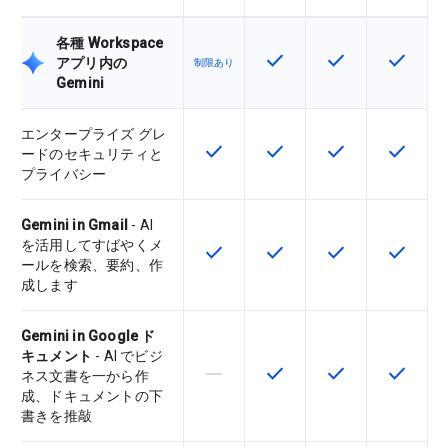
各種 Workspace
check
check
check
この機能は該当の SKU 
この機能は該当の
この機能
アプリ内の
制限あり
Gemini
エンタープライズ グレ
check
check
check
check
この機能は該当の SKU で利用で
この機能は該当の SKU 
この機能は該当の
この機能
ードのセキュリティと
プライバシー
Gemini in Gmail
- AI
を活用してすばやくメ
check
check
check
check
この機能は該当の SKU で利用で
この機能は該当の SKU 
この機能は該当の
この機能
ールを検索、要約、作
成します
Gemini in Google ド
キュメント
- AI でビジ
horizontal_rule
check
check
check
この機能は該当の SKU でサポー
この機能は該当の SKU 
この機能は該当の
この機能
ネス文書を一から作
成、ドキュメントの下
書きを推敲