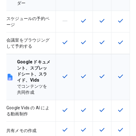
ダー
スケジュールの予約ペ
horizontal_rule
check
check
check
この機能は該当の SKU でサポー
この機能は該当の SKU 
この機能は該当の
この機能
ージ
会議室をブラウジング
check
check
check
check
この機能は該当の SKU で利用で
この機能は該当の SKU 
この機能は該当の
この機能
して予約する
Google ドキュメ
ント、スプレッ
ドシート、スラ
check
check
check
check
この機能は該当の SKU で利用で
この機能は該当の SKU 
この機能は該当の
この機能
イド、Vids
でコンテンツを
共同作成
Google Vids の AI によ
check
check
check
check
この機能は該当の SKU で利用で
この機能は該当の SKU 
この機能は該当の
この機能
る動画制作
check
check
check
check
この機能は該当の SKU で利用で
この機能は該当の SKU 
この機能は該当の
この機能
共有メモの作成