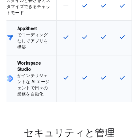
スタイルと長さをカス
horizontal_rule
check
check
check
この機能は該当の SKU でサポー
この機能は該当の SKU 
この機能は該当の
この機能
タマイズできるチャッ
トモード
AppSheet
でコーディング
check
check
check
check
この機能は該当の SKU で利用で
この機能は該当の SKU 
この機能は該当の
この機能
なしでアプリを
構築
Workspace
Studio
がインテリジェ
check
check
check
check
この機能は該当の SKU で利用で
この機能は該当の SKU 
この機能は該当の
この機能
ントな AI エージ
ェントで日々の
業務を自動化
セキュリティと管理