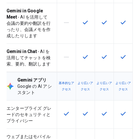
Gemini in Google
Meet
- AI を活用して
horizontal_rule
check
check
check
この機能は該当の SKU でサポー
この機能は該当の SKU 
この機能は該当の
この機能
会議の要約や翻訳を行
ったり、会議メモを作
成したりします
Gemini in Chat
- AI を
horizontal_rule
check
check
check
この機能は該当の SKU でサポー
この機能は該当の SKU 
この機能は該当の
この機能
活用してチャットを検
索、要約、翻訳します
Gemini アプリ
基本的なア
より広いア
より広いア
より広いア
Google の AI アシ
クセス
クセス
クセス
クセス
スタント
エンタープライズ グレ
check
check
check
check
この機能は該当の SKU で利用で
この機能は該当の SKU 
この機能は該当の
この機能
ードのセキュリティと
プライバシー
ウェブまたはモバイル