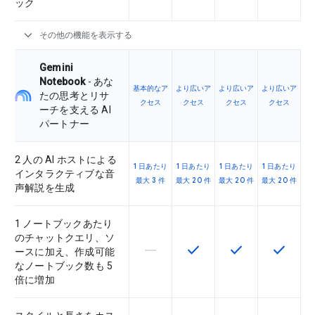
ック
expand_more
その他の機能を表示する
Gemini
Notebook
- あな
基本的なア
より広いア
より広いア
より広いア
たの思考とリサ
クセス
クセス
クセス
クセス
ーチを支える AI
パートナー
2 人の AI ホストによる
1 日あたり
1 日あたり
1 日あたり
1 日あたり
インタラクティブな音
最大 3 件
最大 20 件
最大 20 件
最大 20 件
声解説を生成
1 ノートブックあたり
のチャットクエリ、ソ
horizontal_rule
check
check
check
この機能は該当の SKU でサポー
この機能は該当の SKU 
この機能は該当の
この機能
ースに加え、作成可能
なノートブック数も 5
倍に増加