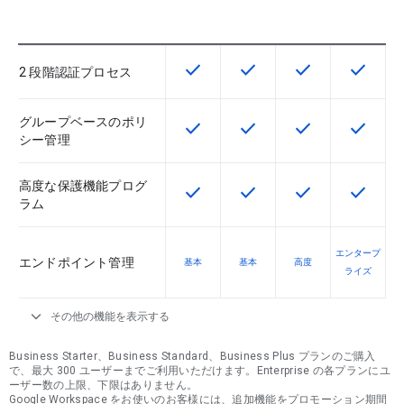
check
check
check
check
この機能は該当の SKU で利用で
この機能は該当の SKU 
この機能は該当の
この機能
2 段階認証プロセス
グループベースのポリ
check
check
check
check
この機能は該当の SKU で利用で
この機能は該当の SKU 
この機能は該当の
この機能
シー管理
高度な保護機能プログ
check
check
check
check
この機能は該当の SKU で利用で
この機能は該当の SKU 
この機能は該当の
この機能
ラム
エンタープ
エンドポイント管理
基本
基本
高度
ライズ
expand_more
その他の機能を表示する
Business Starter、Business Standard、Business Plus プランのご購入
で、最大 300 ユーザーまでご利用いただけます。Enterprise の各プランにユ
ーザー数の上限、下限はありません。
Google Workspace をお使いのお客様には、追加機能をプロモーション期間