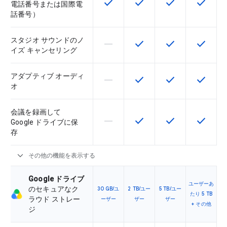
check
check
check
check
この機能は該当の SKU で利用で
この機能は該当の SKU 
この機能は該当の
この機能
電話番号または国際電
話番号）
スタジオ サウンドのノ
horizontal_rule
check
check
check
この機能は該当の SKU でサポー
この機能は該当の SKU 
この機能は該当の
この機能
イズ キャンセリング
アダプティブ オーディ
horizontal_rule
check
check
check
この機能は該当の SKU でサポー
この機能は該当の SKU 
この機能は該当の
この機能
オ
会議を録画して
horizontal_rule
check
check
check
この機能は該当の SKU でサポー
この機能は該当の SKU 
この機能は該当の
この機能
Google ドライブに保
存
expand_more
その他の機能を表示する
Google ドライブ
ユーザーあ
のセキュアなク
30 GB/ユ
2 TB/ユー
5 TB/ユー
たり 5 TB
ラウド ストレー
ーザー
ザー
ザー
+ その他
ジ