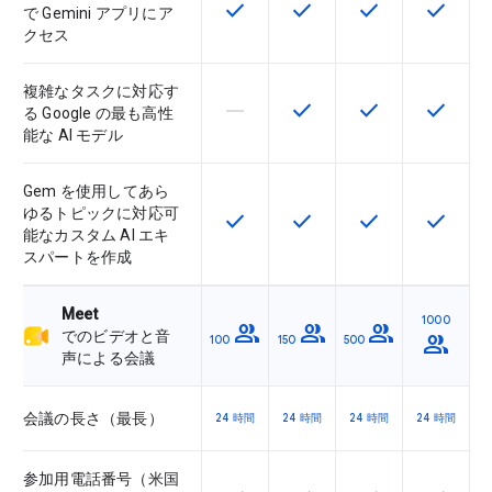
check
check
check
check
この機能は該当の SKU で利用で
この機能は該当の SKU 
この機能は該当の
この機能
で Gemini アプリにア
クセス
複雑なタスクに対応す
horizontal_rule
check
check
check
この機能は該当の SKU でサポー
この機能は該当の SKU 
この機能は該当の
この機能
る Google の最も高性
能な AI モデル
Gem を使用してあら
ゆるトピックに対応可
check
check
check
check
この機能は該当の SKU で利用で
この機能は該当の SKU 
この機能は該当の
この機能
能なカスタム AI エキ
スパートを作成
Meet
1000
group
group
group
でのビデオと音
group
100
150
500
声による会議
会議の長さ（最長）
24 時間
24 時間
24 時間
24 時間
参加用電話番号（米国