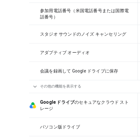
参加用電話番号（米国電話番号または国際電
話番号）
スタジオ サウンドのノイズ キャンセリング
アダプティブ オーディオ
会議を録画して Google ドライブに保存
expand_more
その他の機能を表示する
Google ドライブ
のセキュアなクラウド スト
レージ
パソコン版ドライブ