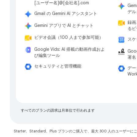
[ユーザー名]@[会社名].com
Gem
デル
Gmail の Gemini AI アシスタント
録画
Gemini アプリで AI とチャット
るビ
ビデオ会議（100 人まで参加可能）
スケ
Google Vids: AI 搭載の動画作成およ
Goo
び編集ツール
署名
セキュリティと管理機能
デー
Wor
すべてのプランの請求は月単位で行われます
Starter、Standard、Plus プランのご購入で、最大 300 人のユ