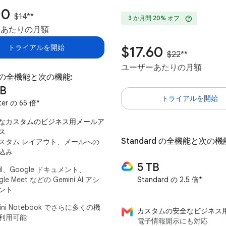
20
$14
**
help
3 か月間 20% オフ
ーあたりの月額
トライアルを開始
$17.60
$22
**
ユーザーあたりの月額
er の全機能と次の機能:
TB
トライアルを開始
ter の 65 倍*
なカスタムのビジネス用メールア
ス
Standard の全機能と次の機
スタム レイアウト、メールへの
込み
5 TB
il、Google ドキュメント、
gle Meet などの Gemini AI アシ
Standard の 2.5 倍*
ント
ini Notebook でさらに多くの機
カスタムの安全なビジネス
利用可能
電子情報開示にも対応