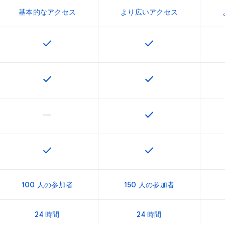
基本的なアクセス
より広いアクセス
check
check
この機能は該当の SKU で利用できます
この機能は該当の SK
check
check
この機能は該当の SKU で利用できます
この機能は該当の SK
horizontal_rule
check
この機能は該当の SKU でサポートされていません
この機能は該当の SK
check
check
この機能は該当の SKU で利用できます
この機能は該当の SK
100 人の参加者
150 人の参加者
24 時間
24 時間