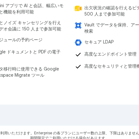
ini アプリで AI と会話、幅広いモ
出欠状況の確認を行えるビ
と機能を利用可能
500 人まで参加可能
とノイズ キャンセリングを行え
Vault でデータを保持、ア
デオ会議に 150 人まで参加可能
検索
ジュールの予約ページ
セキュア LDAP
gle ドキュメントと PDF の電子
高度なエンドポイント管理
高度なセキュリティと管理
タ移行時に使用できる Google
kspace Migrate ツール
ーザーにご利用いただけます。Enterprise の各プランにユーザー数の上限、下限はありませ
期間限定でご利用いただける場合があります。