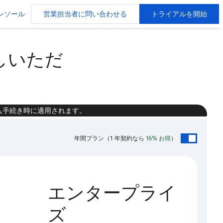
ンソール
営業担当者に問い合わせる
トライアルを開始
お試しいただ
入手続き時に適用されます。
年間プラン
（1 年契約なら
16% お得
）
エンタープライ
ズ