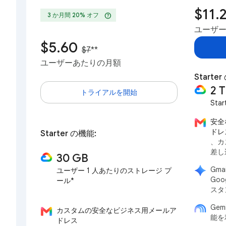
$11.
help
3 か月間 20% オフ
ユーザ
$5.60
$7
**
ユーザーあたりの月額
Start
2 
トライアルを開始
Star
安全
ドレ
Starter の機能:
、カ
差し
30 GB
Gma
ユーザー 1 人あたりのストレージ プ
Goo
ール*
スタ
Gem
カスタムの安全なビジネス用メールア
能を
ドレス