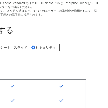
dard では 2 TB、Business Plus と Enterprise Plus では 5 TB
ンターをご確認ください。
るものです。12 か月を過ぎると、すべてのユーザーに標準料金が適用されます。端
登録手続きの完了前に提示されます。
較する
ドシート、スライド
セキュリティ
check
check
U で利用できます
この機能は該当の SKU で利用できます
この機能は該当の SKU で
check
check
U で利用できます
この機能は該当の SKU で利用できます
この機能は該当の SKU で