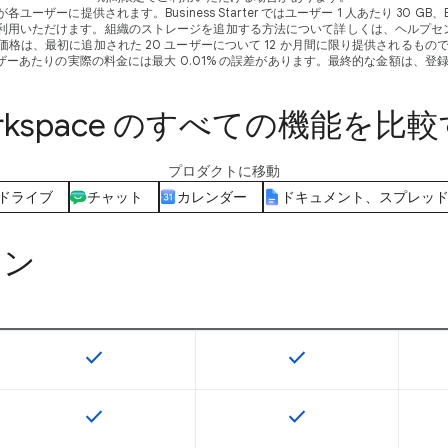
供されます。Business Starter ではユーザー 1 人あたり 30 GB、Business Stan
ご利用いただけます。組織のストレージを追加する方法について詳しくは、ヘルプセ
のお試し価格は、最初に追加された 20 ユーザーについて 12 か月間に限り提供され
ザーあたりの実際の料金には最大 0.01% の誤差があります。最終的な金額は、
rkspace のすべての機能を比
プロダクトに移動
ドライブ
チャット
カレンダー
ドキュメント、スプレッ
ョン
check
check
この機能は該当の SKU で利用できます
この機能は該当の SK
check
check
この機能は該当の SKU で利用できます
この機能は該当の SK