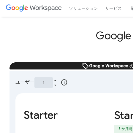
ソリューション
サービス
Googl
sell
Google Worksp
info
ユーザー
Starter
Sta
3 か月間