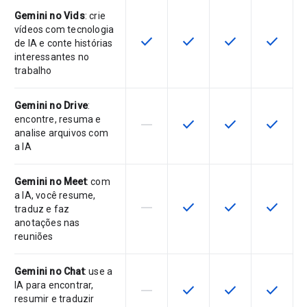
Gemini no Vids
: crie
vídeos com tecnologia
check
check
check
check
Este recurso está disponível para 
Este recurso está disponí
Este recurso está
Este rec
de IA e conte histórias
interessantes no
trabalho
Gemini no Drive
:
encontre, resuma e
horizontal_rule
check
check
check
Este recurso não é compatível co
Este recurso está disponí
Este recurso está
Este rec
analise arquivos com
a IA
Gemini no Meet
: com
a IA, você resume,
horizontal_rule
check
check
check
Este recurso não é compatível co
Este recurso está disponí
Este recurso está
Este rec
traduz e faz
anotações nas
reuniões
Gemini no Chat
: use a
IA para encontrar,
horizontal_rule
check
check
check
Este recurso não é compatível co
Este recurso está disponí
Este recurso está
Este rec
resumir e traduzir