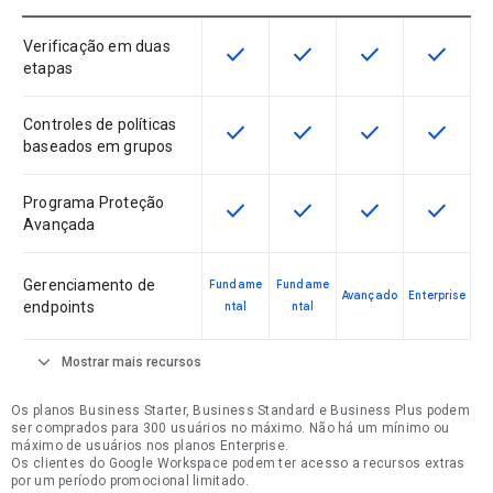
Verificação em duas
check
check
check
check
Este recurso está disponível para 
Este recurso está disponí
Este recurso está
Este rec
etapas
Controles de políticas
check
check
check
check
Este recurso está disponível para 
Este recurso está disponí
Este recurso está
Este rec
baseados em grupos
Programa Proteção
check
check
check
check
Este recurso está disponível para 
Este recurso está disponí
Este recurso está
Este rec
Avançada
Gerenciamento de
Fundame
Fundame
Avançado
Enterprise
endpoints
ntal
ntal
expand_more
Mostrar mais recursos
Os planos Business Starter, Business Standard e Business Plus podem
ser comprados para 300 usuários no máximo. Não há um mínimo ou
máximo de usuários nos planos Enterprise.
Os clientes do Google Workspace podem ter acesso a recursos extras
por um período promocional limitado.