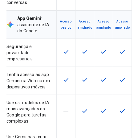
conversas
App Gemini
:
Acesso
Acesso
Acesso
Acesso
assistente de IA
básico
ampliado
ampliado
ampliado
do Google
Segurança e
check
check
check
check
Este recurso está disponível para 
Este recurso está disponí
Este recurso está
Este rec
privacidade
empresariais
Tenha acesso ao app
check
check
check
check
Este recurso está disponível para 
Este recurso está disponí
Este recurso está
Este rec
Gemini na Web ou em
dispositivos móveis
Use os modelos de IA
mais avançados do
horizontal_rule
check
check
check
Este recurso não é compatível co
Este recurso está disponí
Este recurso está
Este rec
Google para tarefas
complexas
Use Gems para criar