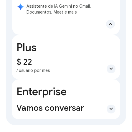
Assistente de IA Gemini no Gmail,
Documentos, Meet e mais
expand_less
Plus
$ 22
expand_more
/ usuário por mês
Enterprise
Vamos conversar
expand_more