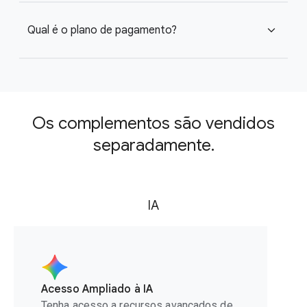
Qual é o plano de pagamento?
expand_more
Os complementos são vendidos
separadamente.
IA
Acesso Ampliado à IA
Tenha acesso a recursos avançados de