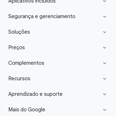
Aplicativos incluídos
expand_more
Segurança e gerenciamento
expand_more
Soluções
expand_more
Preços
expand_more
Complementos
expand_more
Recursos
expand_more
Aprendizado e suporte
expand_more
Mais do Google
expand_more