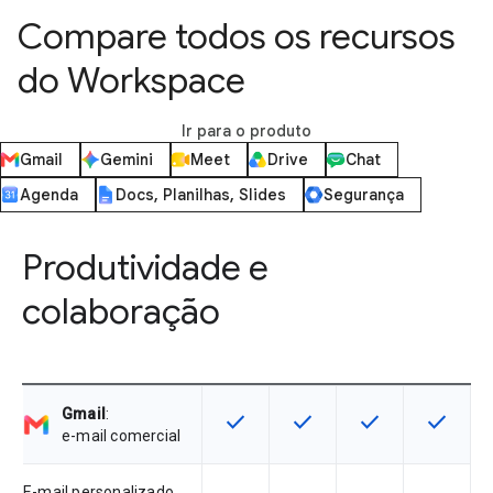
Compare todos os recursos
do Workspace
Ir para o produto
Gmail
Gemini
Meet
Drive
Chat
Agenda
Docs, Planilhas, Slides
Segurança
Produtividade e
colaboração
Gmail
:
check
check
check
check
Este recurso está disponível para 
Este recurso está disponí
Este recurso está
Este rec
e-mail comercial
E-mail personalizado