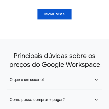
Iniciar teste
Principais dúvidas sobre os
preços do Google Workspace
O que é um usuário?
expand_more
Como posso comprar e pagar?
expand_more