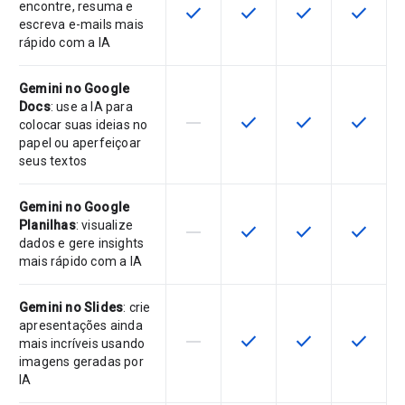
encontre, resuma e
check
check
check
check
Este recurso está disponível para 
Este recurso está disponí
Este recurso está
Este rec
escreva e-mails mais
rápido com a IA
Gemini no Google
Docs
: use a IA para
horizontal_rule
check
check
check
Este recurso não é compatível co
Este recurso está disponí
Este recurso está
Este rec
colocar suas ideias no
papel ou aperfeiçoar
seus textos
Gemini no Google
Planilhas
: visualize
horizontal_rule
check
check
check
Este recurso não é compatível co
Este recurso está disponí
Este recurso está
Este rec
dados e gere insights
mais rápido com a IA
Gemini no Slides
: crie
apresentações ainda
horizontal_rule
check
check
check
Este recurso não é compatível co
Este recurso está disponí
Este recurso está
Este rec
mais incríveis usando
imagens geradas por
IA