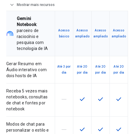
expand_more
Mostrar mais recursos
Gemini
Notebook
:
parceiro de
Acesso
Acesso
Acesso
Acesso
raciocínio e
básico
ampliado
ampliado
ampliado
pesquisa com
tecnologia de IA
Gerar Resumo em
Até 3 por
Até 20
Até 20
Até 20
Áudio interativo com
dia
por dia
por dia
por dia
dois hosts de IA
Receba 5 vezes mais
notebooks, consultas
horizontal_rule
check
check
check
Este recurso não é compatível co
Este recurso está disponí
Este recurso está
Este rec
de chat e fontes por
notebook
Modos de chat para
horizontal_rule
check
check
check
Este recurso não é compatível co
Este recurso está disponí
Este recurso está
Este rec
personalizar o estilo e