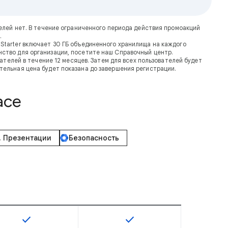
ателей нет. В течение ограниченного периода действия промоакций
.
Starter включает 30 ГБ объединенного хранилища на каждого
транство для организации, посетите наш Справочный центр.
телей в течение 12 месяцев. Затем для всех пользователей будет
тельная цена будет показана до завершения регистрации.
ace
, Презентации
Безопасность
check
check
тупна для SKU
Эта возможность доступна для SKU
Эта возможность доступна