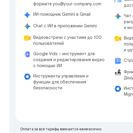
формате you@your-company.com
дос
ИИ-помощник Gemini в Gmail
Чат 
рас
Chat с ИИ в приложении Gemini
и м
Видеовстречи с участием до 100
Виде
пользователей
поль
и ш
Google Vids – инструмент для
создания и редактирования видео
Стр
с помощью ИИ
Фун
Инструменты управления и
Доку
функции для обеспечения
безопасности
Инс
Migr
Оплата за все тарифы взимается ежемесячно