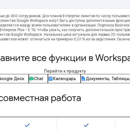
тью до 300 сотрудников. Для планов Enterprise лимитов по числу пользов
клиентам Google Workspace могут быть доступны дополнительные функции
зделяется между всеми пользователями в организации. Подписка Business 
 и Enterprise Plus – 5 ТБ. Чтобы узнать, как получить дополнительное прос
нтов Google Workspace. Начальная цена актуальна для первых 20 пользова
ьзователя может отличаться на примерно 0,01 % из-за округления. Оконча
авните все функции в Worksp
Перейти к продукту
Google Диск
Chat
Календарь
Документы, Таблицы
совместная работа
check
check
Эта возможность доступна для SKU
Эта возможность дос