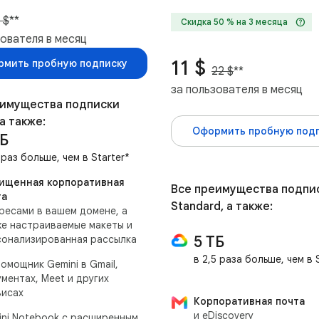
 $
**
help
Скидка 50 % на 3 месяца
зователя в месяц
11 $
мить пробную подписку
22 $
**
за пользователя в месяц
еимущества подписки
 а также:
Оформить пробную под
ТБ
 раз больше, чем в Starter*
ищенная корпоративная
Все преимущества подпи
та
Standard, а также:
ресами в вашем домене, а
е настраиваемые макеты и
5 ТБ
сонализированная рассылка
в 2,5 раза больше, чем в
омощник Gemini в Gmail,
ментах, Meet и других
висах
Корпоративная почта
и eDiscovery
ini Notebook с расширенным