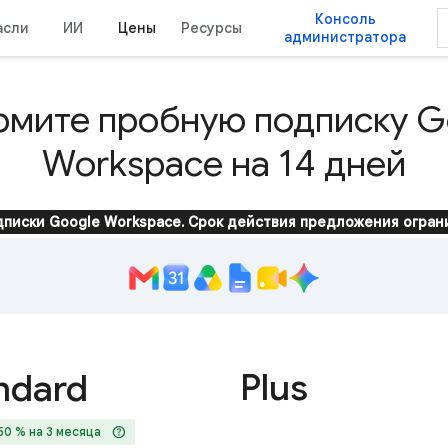
Консоль
асли
ИИ
Цены
Ресурсы
администратора
мите пробную подписку G
Workspace на 14 дней
одписки Google Workspace. Срок действия предложения огран
Plus
ndard
help
50 % на 3 месяца