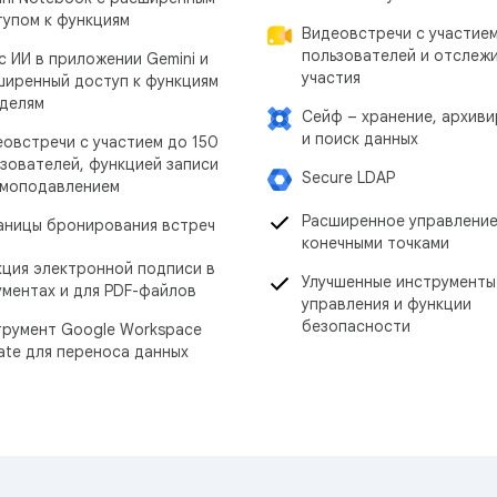
тупом к функциям
Видеовстречи с участие
пользователей и отслеж
с ИИ в приложении Gemini и
участия
ширенный доступ к функциям
оделям
Сейф – хранение, архив
и поиск данных
овстречи с участием до 150
зователей, функцией записи
Secure LDAP
умоподавлением
Расширенное управлени
аницы бронирования встреч
конечными точками
кция электронной подписи в
Улучшенные инструменты
ментах и для PDF-файлов
управления и функции
безопасности
трумент Google Workspace
ate для переноса данных