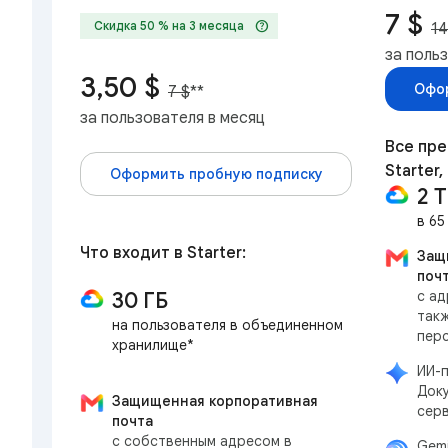
7 $
help
Скидка 50 % на 3 месяца
14
за поль
3,50 $
Офор
7 $
**
за пользователя в месяц
Все пр
Starter,
Оформить пробную подписку
2 
в 65
Что входит в Starter:
Защ
поч
30 ГБ
с ад
такж
на пользователя в объединенном
пер
хранилище*
ИИ-п
Доку
Защищенная корпоративная
сер
почта
с собственным адресом в
Gem