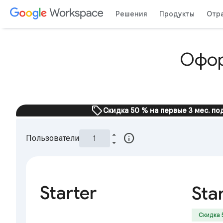
Решения
Продукты
Отр
Офор
sell
Скидка 50 % на первые 3 мес. п
info
Пользователи
Starter
Sta
Скидка 