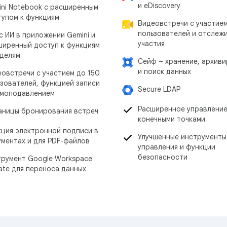
и eDiscovery
ini Notebook с расширенным
тупом к функциям
Видеовстречи с участие
пользователей и отслеж
с ИИ в приложении Gemini и
участия
ширенный доступ к функциям
оделям
Сейф – хранение, архив
и поиск данных
овстречи с участием до 150
зователей, функцией записи
Secure LDAP
умоподавлением
Расширенное управлени
аницы бронирования встреч
конечными точками
кция электронной подписи в
Улучшенные инструменты
ментах и для PDF-файлов
управления и функции
безопасности
трумент Google Workspace
ate для переноса данных