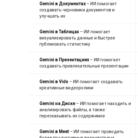
Gemini в Документах
– ИИ помогает
создавать черновики документов и
улучшать их
Gemini в Таблицах
– ИИ помогает
визуализировать данные и быстрее
публиковать статистику
Gemini в Презентациях
– ИИ помогает
создавать привлекательные презентации
Gemini в Vids
– ИИ помогает создавать
креативные видеоролики
Gemini на Диске
– ИИ помогает находить и
анализировать файлы, а также
пересказывать их содержимое
Gemini в Meet
– ИИ помогает проводить
более продуктивные видеовстречи,