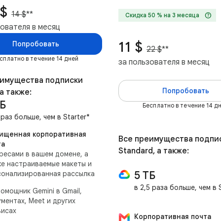
 $
14 $
**
help
Скидка 50 % на 3 месяца
зователя в месяц
11 $
Попробовать
22 $
**
сплатно в течение 14 дней
за пользователя в месяц
еимущества подписки
Попробовать
 а также:
ТБ
Бесплатно в течение 14 д
 раз больше, чем в Starter*
ищенная корпоративная
Все преимущества подпи
та
Standard, а также:
ресами в вашем домене, а
е настраиваемые макеты и
5 ТБ
сонализированная рассылка
в 2,5 раза больше, чем в
омощник Gemini в Gmail,
ментах, Meet и других
висах
Корпоративная почта