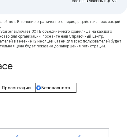
Все цены указаны в $USD
ателей нет. В течение ограниченного периода действия промоакций
.
Starter включает 30 ГБ объединенного хранилища на каждого
транство для организации, посетите наш Справочный центр.
телей в течение 12 месяцев. Затем для всех пользователей будет
тельная цена будет показана до завершения регистрации.
ace
, Презентации
Безопасность
check
check
тупна для SKU
Эта возможность доступна для SKU
Эта возможность доступна