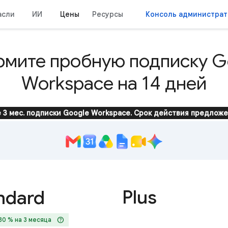
асли
ИИ
Цены
Ресурсы
Консоль администрат
мите пробную подписку G
Workspace на 14 дней
 3 мес. подписки Google Workspace. Срок действия предложе
Plus
ndard
help
30 % на 3 месяца