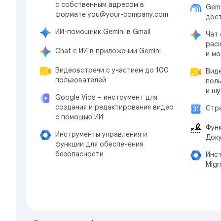
с собственным адресом в
Gem
формате you@your-company.com
дос
ИИ-помощник Gemini в Gmail
Чат 
рас
Chat с ИИ в приложении Gemini
и м
Видеовстречи с участием до 100
Виде
пользователей
поль
и ш
Google Vids – инструмент для
создания и редактирования видео
Стр
с помощью ИИ
Фун
Инструменты управления и
Доку
функции для обеспечения
безопасности
Инс
Migr