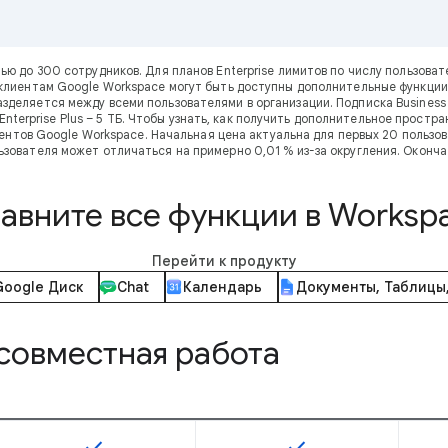
тью до 300 сотрудников. Для планов Enterprise лимитов по числу пользов
клиентам Google Workspace могут быть доступны дополнительные функции
зделяется между всеми пользователями в организации. Подписка Business 
 и Enterprise Plus – 5 ТБ. Чтобы узнать, как получить дополнительное прос
нтов Google Workspace. Начальная цена актуальна для первых 20 пользова
ьзователя может отличаться на примерно 0,01 % из-за округления. Оконча
авните все функции в Worksp
Перейти к продукту
Google Диск
Chat
Календарь
Документы, Таблицы
совместная работа
check
check
Эта возможность доступна для SKU
Эта возможность дос