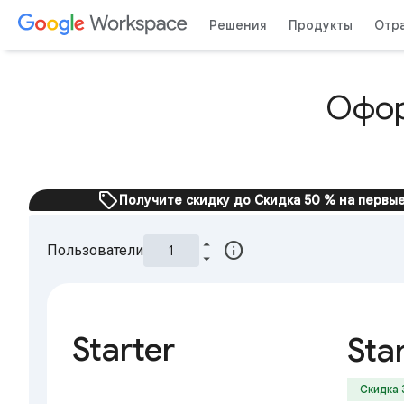
Решения
Продукты
Отр
Офор
sell
Получите скидку до Скидка 50 % на первые
info
Пользователи
Starter
Sta
Скидка 