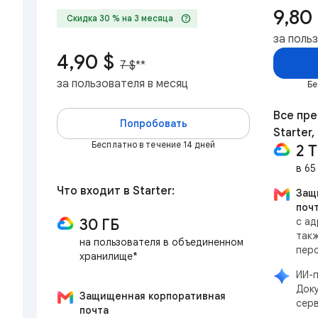
9,80
help
Скидка 30 % на 3 месяца
за поль
4,90 $
7 $
**
за пользователя в месяц
Бе
Все пр
Попробовать
Starter,
Бесплатно в течение 14 дней
2 
в 65
Что входит в Starter:
Защ
поч
30 ГБ
с ад
такж
на пользователя в объединенном
пер
хранилище*
ИИ-п
Доку
Защищенная корпоративная
сер
почта