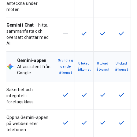
anteckna under
möten
Gemini i Chat
– hitta,
sammanfatta och
horizontal_rule
check
check
check
Den här funktionen stöds inte av 
Den här funktionen är tillg
Den här funktionen
Den här f
översätt chattar med
AI
Gemini-appen
Grundläg
Utökad
Utökad
Utökad
AI-assistent från
gande
åtkomst
åtkomst
åtkomst
Google
åtkomst
Säkerhet och
check
check
check
check
Den här funktionen är tillgänglig fö
Den här funktionen är tillg
Den här funktionen
Den här f
integritet i
företagsklass
Öppna Gemini-appen
check
check
check
check
Den här funktionen är tillgänglig fö
Den här funktionen är tillg
Den här funktionen
Den här f
på webben eller
telefonen