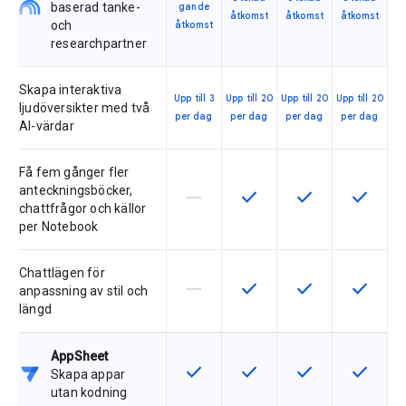
baserad tanke-
gande
åtkomst
åtkomst
åtkomst
och
åtkomst
researchpartner
Skapa interaktiva
Upp till 3
Upp till 20
Upp till 20
Upp till 20
ljudöversikter med två
per dag
per dag
per dag
per dag
AI-värdar
Få fem gånger fler
anteckningsböcker,
horizontal_rule
check
check
check
Den här funktionen stöds inte av 
Den här funktionen är tillg
Den här funktionen
Den här f
chattfrågor och källor
per Notebook
Chattlägen för
horizontal_rule
check
check
check
Den här funktionen stöds inte av 
Den här funktionen är tillg
Den här funktionen
Den här f
anpassning av stil och
längd
AppSheet
check
check
check
check
Den här funktionen är tillgänglig fö
Den här funktionen är tillg
Den här funktionen
Den här f
Skapa appar
utan kodning