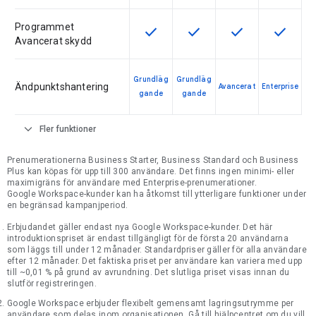
Programmet
check
check
check
check
Den här funktionen är tillgänglig fö
Den här funktionen är tillg
Den här funktionen
Den här f
Avancerat skydd
Grundläg
Grundläg
Ändpunktshantering
Avancerat
Enterprise
gande
gande
expand_more
Fler funktioner
Prenumerationerna Business Starter, Business Standard och Business
Plus kan köpas för upp till 300 användare. Det finns ingen minimi- eller
maximigräns för användare med Enterprise-prenumerationer.
Google Workspace-kunder kan ha åtkomst till ytterligare funktioner under
en begränsad kampanjperiod.
Erbjudandet gäller endast nya Google Workspace-kunder. Det här
introduktionspriset är endast tillgängligt för de första 20 användarna
som läggs till under 12 månader. Standardpriser gäller för alla användare
efter 12 månader. Det faktiska priset per användare kan variera med upp
till ~0,01 % på grund av avrundning. Det slutliga priset visas innan du
slutför registreringen.
Google Workspace erbjuder flexibelt gemensamt lagringsutrymme per
användare som delas inom organisationen. Gå till hjälpcentret om du vill