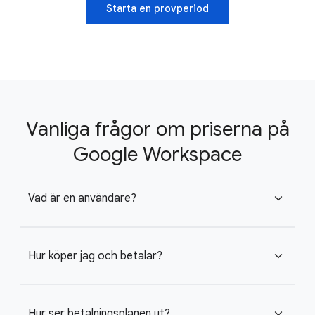
Starta en provperiod
Vanliga frågor om priserna på
Google Workspace
Vad är en användare?
expand_more
Hur köper jag och betalar?
expand_more
Hur ser betalningsplanen ut?
expand_more