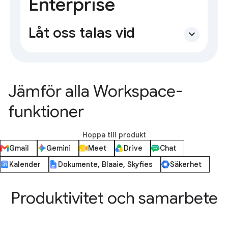
Enterprise
Låt oss talas vid
expand_more
Jämför alla Workspace-
funktioner
Hoppa till produkt
Gmail
Gemini
Meet
Drive
Chat
Kalender
Dokumente, Blaaie, Skyfies
Säkerhet
Produktivitet och samarbete