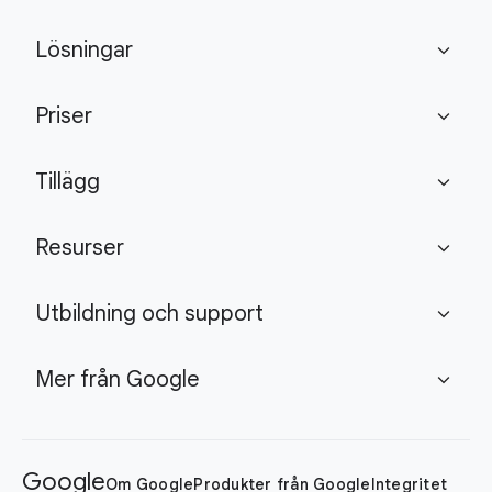
Lösningar
expand_more
Priser
expand_more
Tillägg
expand_more
Resurser
expand_more
Utbildning och support
expand_more
Mer från Google
expand_more
Google
Om Google
Produkter från Google
Integritet