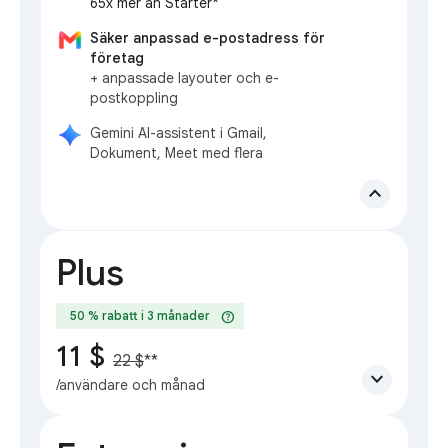
65x mer än Starter*
Säker anpassad e-postadress för
företag
+ anpassade layouter och e-
postkoppling
Gemini AI-assistent i Gmail,
Dokument, Meet med flera
expand_less
Plus
help
50 % rabatt i 3 månader
11 $
22 $
**
expand_more
/användare och månad