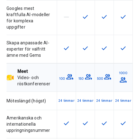
Googles mest
kraftfulla AI-modeller
horizontal_rule
check
check
check
Den här funktionen stöds inte av 
Den här funktionen är tillg
Den här funktionen
Den här f
för komplexa
uppgifter
Skapa anpassade AI-
check
check
check
check
Den här funktionen är tillgänglig fö
Den här funktionen är tillg
Den här funktionen
Den här f
experter för valfritt
ämne med Gems
Meet
1000
group
group
group
Video- och
group
100
150
500
röstkonferenser
Möteslängd (högst)
24 timmar
24 timmar
24 timmar
24 timmar
Amerikanska och
check
check
check
check
Den här funktionen är tillgänglig fö
Den här funktionen är tillg
Den här funktionen
Den här f
internationella
uppringningsnummer