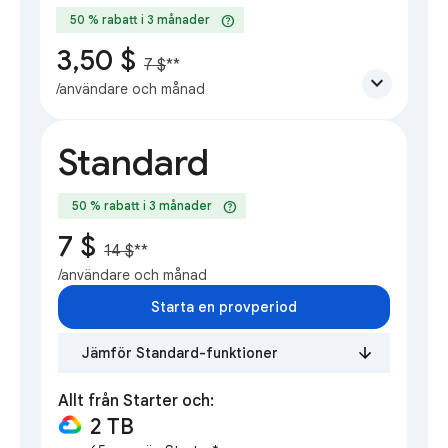
help
50 % rabatt i 3 månader
3,50 $
7 $
**
expand_more
/användare och månad
Standard
help
50 % rabatt i 3 månader
7 $
14 $
**
/användare och månad
Starta en provperiod
Jämför Standard-funktioner
Allt från Starter och:
2 TB