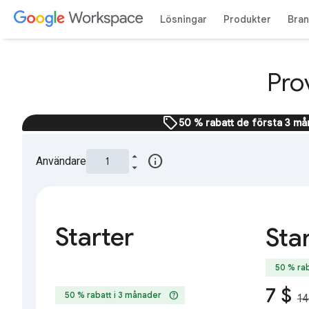
Lösningar
Produkter
Bra
Pro
sell
50 % rabatt de första 3 m
info
Användare
Starter
Sta
50 % rab
7 $
help
50 % rabatt i 3 månader
14