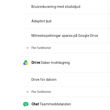
Brusreducering med studioljud
Adaptivt ljud
Mötesinspelningar sparas på Google Drive
expand_more
Fler funktioner
Drive
Säker molnlagring
Drive för datorn
expand_more
Fler funktioner
Chat
Teammeddelanden