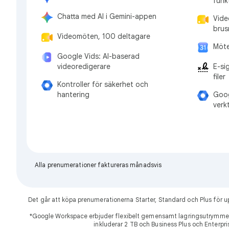
funk
Chatta med AI i Gemini-appen
Vide
brus
Videomöten, 100 deltagare
Möte
Google Vids: AI-baserad
E-si
videoredigerare
filer
Kontroller för säkerhet och
Goog
hantering
verk
Alla prenumerationer faktureras månadsvis
Det går att köpa prenumerationerna Starter, Standard och Plus för
*Google Workspace erbjuder flexibelt gemensamt lagringsutrymme 
inkluderar 2 TB och Business Plus och Enterpri