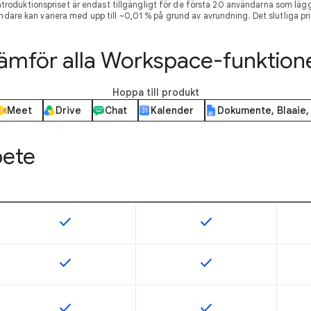
roduktionspriset är endast tillgängligt för de första 20 användarna som läggs 
ndare kan variera med upp till ~0,01 % på grund av avrundning. Det slutliga pris
ämför alla Workspace-funktion
Hoppa till produkt
Meet
Drive
Chat
Kalender
Dokumente, Blaaie,
bete
check
check
Den här funktionen är tillgänglig för SKU
Den här funktionen är ti
check
check
Den här funktionen är tillgänglig för SKU
Den här funktionen är ti
check
check
Den här funktionen är tillgänglig för SKU
Den här funktionen är ti