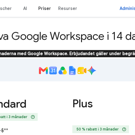
nscher
AI
Priser
Resurser
Admini
va Google Workspace i 14 d
ånaderna med Google Workspace. Erbjudandet gäller under begrän
Plus
ndard
help
att i 3 månader
help
50 % rabatt i 3 månader
 $
**