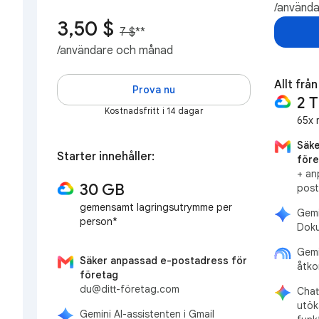
/använd
3,50 $
7 $
**
/användare och månad
Allt frå
Prova nu
2 
Kostnadsfritt i 14 dagar
65x 
Säke
Starter innehåller:
före
+ an
30 GB
post
gemensamt lagringsutrymme per
Gemi
person*
Doku
Gemi
Säker anpassad e-postadress för
åtko
företag
du@ditt-företag.com
Chat
utök
Gemini AI-assistenten i Gmail