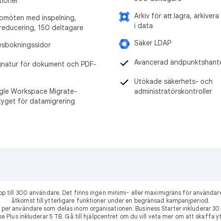
tioner
Arkiv för att lagra, arkiver
omöten med inspelning,
i data
reducering, 150 deltagare
Säker LDAP
sbokningssidor
Avancerad ändpunktshant
gnatur för dokument och PDF-
Utökade säkerhets- och
le Workspace Migrate-
administratörskontroller
tyget för datamigrering
 upp till 300 användare. Det finns ingen minimi- eller maximigräns för använ
åtkomst till ytterligare funktioner under en begränsad kampanjperiod.
per användare som delas inom organisationen. Business Starter inkluderar 
se Plus inkluderar 5 TB. Gå till hjälpcentret om du vill veta mer om att skaffa 