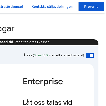
stratörskonsol
Kontakta säljavdelningen
Prova nu
agar
sad tid.
Rabatten dras i kassan.
Årsvis
(
Spara 16 %
med ett års bindningstid)
Enterprise
Låt oss talas vid