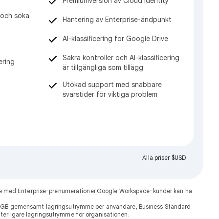
Premiumversion av Cloud Identity
a och söka
Hantering av Enterprise-ändpunkt
AI-klassificering för Google Drive
Säkra kontroller och AI-klassificering
ering
är tillgängliga som tillägg
Utökad support med snabbare
svarstider för viktiga problem
Alla priser $USD
dare med Enterprise-prenumerationer.Google Workspace-kunder kan ha
30 GB gemensamt lagringsutrymme per användare, Business Standard
ytterligare lagringsutrymme för organisationen.