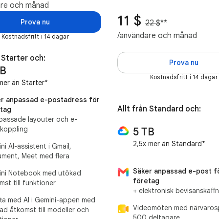
are och månad
11 $
Prova nu
22 $
**
/användare och månad
Kostnadsfritt i 14 dagar
n Starter och:
Prova nu
TB
Kostnadsfritt i 14 dagar
mer än Starter*
r anpassad e-postadress för
Allt från Standard och:
tag
passade layouter och e-
koppling
5 TB
2,5x mer än Standard*
ni AI-assistent i Gmail,
ment, Meet med flera
Säker anpassad e-post f
ni Notebook med utökad
företag
mst till funktioner
+ elektronisk bevisanskaff
ta med AI i Gemini-appen med
Videomöten med närvarosp
ad åtkomst till modeller och
500 deltagare