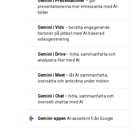
Gemini i Presentationer
– gör
presentationerna mer intressanta med AI-
bilder
Gemini i Vids
– berätta engagerande
historier på jobbet med AI-baserad
videogenerering
Gemini i Drive
– hitta, sammanfatta och
analysera filer med AI
Gemini i Meet
– låt AI sammanfatta,
översätta och anteckna under möten
Gemini i Chat
– hitta, sammanfatta och
översätt chattar med AI
Gemini-appen
AI-assistent från Google