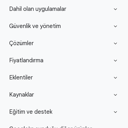
Dahil olan uygulamalar
expand_more
Güvenlik ve yönetim
expand_more
Çözümler
expand_more
Fiyatlandırma
expand_more
Eklentiler
expand_more
Kaynaklar
expand_more
Eğitim ve destek
expand_more