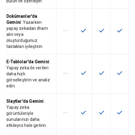
bulun ve özetleyin.
Dokümanlar'da
Gemini
: Yazarken
yapay zekadan ilham
horizontal_rule
check
check
check
Bu özellik söz konusu SKU tarafın
Bu özellik SKU'da kullanılab
Bu özellik SKU'da 
Bu özelli
alın veya
oluşturduğunuz
taslakları iyileştirin.
E-Tablolar'da Gemini
:
Yapay zeka ile verileri
horizontal_rule
check
check
check
Bu özellik söz konusu SKU tarafın
Bu özellik SKU'da kullanılab
Bu özellik SKU'da 
Bu özelli
daha hızlı
görselleştirin ve analiz
edin.
Slaytlar'da Gemini
:
Yapay zeka
horizontal_rule
check
check
check
Bu özellik söz konusu SKU tarafın
Bu özellik SKU'da kullanılab
Bu özellik SKU'da 
Bu özelli
görüntüleriyle
sunularınızı daha
etkileyici hale getirin.