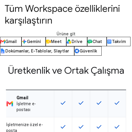
Tüm Workspace özelliklerini
karşılaştırın
Ürüne git
Gmail
Gemini
Meet
Drive
Chat
Takvim
Dokümanlar, E-Tablolar, Slaytlar
Güvenlik
Üretkenlik ve Ortak Çalışma
Gmail
check
check
check
check
Bu özellik SKU'da kullanılabilir
Bu özellik SKU'da kullanılab
Bu özellik SKU'da 
Bu özelli
İşletme e-
postası
İşletmenize özel e-
check
check
check
check
Bu özellik SKU'da kullanılabilir
Bu özellik SKU'da kullanılab
Bu özellik SKU'da 
Bu özelli
posta