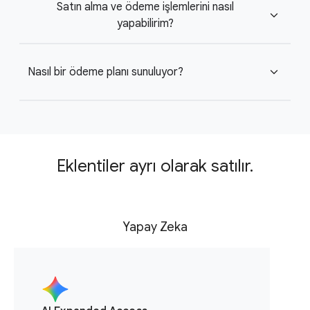
Satın alma ve ödeme işlemlerini nasıl
expand_more
yapabilirim?
Nasıl bir ödeme planı sunuluyor?
expand_more
Eklentiler ayrı olarak satılır.
Yapay Zeka