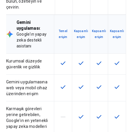
bulun, özetleyin ve
çevirin.
Gemini
uygulaması
:
Temel
Kapsamlı
Kapsamlı
Kapsamlı
Google'ın yapay
erişim
erişim
erişim
erişim
zeka destekli
asistanı
Kurumsal düzeyde
check
check
check
check
Bu özellik SKU'da kullanılabilir
Bu özellik SKU'da kullanılab
Bu özellik SKU'da 
Bu özelli
güvenlik ve gizlilik
Gemini uygulamasına
check
check
check
check
Bu özellik SKU'da kullanılabilir
Bu özellik SKU'da kullanılab
Bu özellik SKU'da 
Bu özelli
web veya mobil cihaz
üzerinden erişim
Karmaşık görevleri
yerine getirebilen,
horizontal_rule
check
check
check
Bu özellik söz konusu SKU tarafın
Bu özellik SKU'da kullanılab
Bu özellik SKU'da 
Bu özelli
Google'ın en yetenekli
yapay zeka modelleri