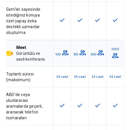
Gem'ler sayesinde
istediğiniz konuya
check
check
check
check
Bu özellik SKU'da kullanılabilir
Bu özellik SKU'da kullanılab
Bu özellik SKU'da 
Bu özelli
özel yapay zeka
destekli uzmanlar
oluşturma
Meet
1000
group
group
group
Görüntülü ve
group
100
150
500
sesli konferans
Toplantı süresi
24 saat
24 saat
24 saat
24 saat
(maksimum)
ABD'de veya
uluslararası
check
check
check
check
Bu özellik SKU'da kullanılabilir
Bu özellik SKU'da kullanılab
Bu özellik SKU'da 
Bu özelli
aramalarda geçerli,
aranacak telefon
numaraları