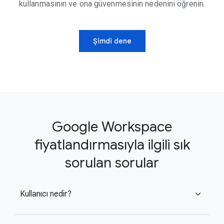
kullanmasının ve ona güvenmesinin nedenini öğrenin.
Şimdi dene
Google Workspace
fiyatlandırmasıyla ilgili sık
sorulan sorular
Kullanıcı nedir?
expand_more