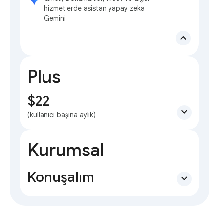
hizmetlerde asistan yapay zeka
Gemini
expand_less
Plus
$22
expand_more
(kullanıcı başına aylık)
Kurumsal
Konuşalım
expand_more