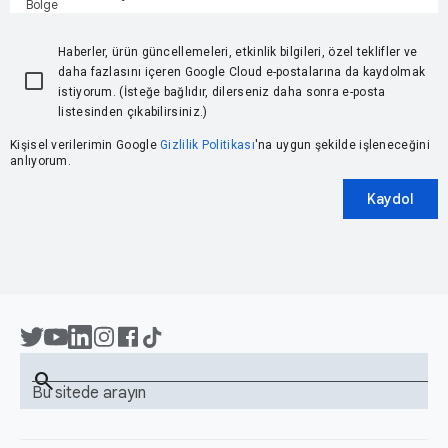
Bölge
Haberler, ürün güncellemeleri, etkinlik bilgileri, özel teklifler ve
daha fazlasını içeren Google Cloud e-postalarına da kaydolmak
istiyorum. (İsteğe bağlıdır, dilerseniz daha sonra e-posta
listesinden çıkabilirsiniz.)
Kişisel verilerimin Google
Gizlilik Politikası
'na uygun şekilde işleneceğini
anlıyorum.
Kaydol
search
Bu sitede arayın