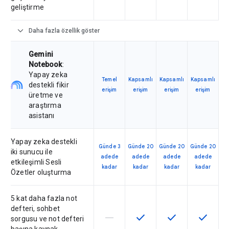
geliştirme
expand_more
Daha fazla özellik göster
Gemini
Notebook
:
Yapay zeka
Temel
Kapsamlı
Kapsamlı
Kapsamlı
destekli fikir
erişim
erişim
erişim
erişim
üretme ve
araştırma
asistanı
Yapay zeka destekli
Günde 3
Günde 20
Günde 20
Günde 20
iki sunucu ile
adede
adede
adede
adede
etkileşimli Sesli
kadar
kadar
kadar
kadar
Özetler oluşturma
5 kat daha fazla not
defteri, sohbet
horizontal_rule
check
check
check
Bu özellik söz konusu SKU tarafın
Bu özellik SKU'da kullanılab
Bu özellik SKU'da 
Bu özelli
sorgusu ve not defteri