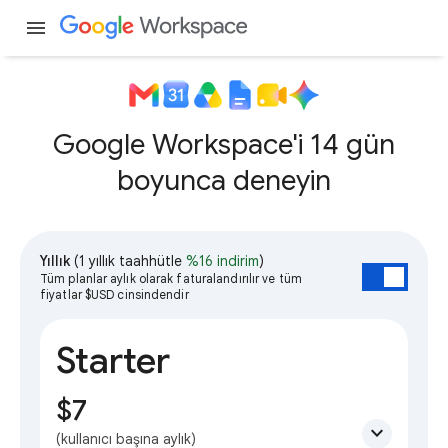
menu
Google Workspace'i 14 gün
boyunca deneyin
Yıllık
(1 yıllık taahhütle
%16 indirim
)
Tüm planlar aylık olarak faturalandırılır ve tüm
fiyatlar $USD cinsindendir
Starter
$7
expand_more
(kullanıcı başına aylık)