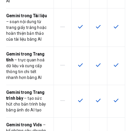
AI
Gemini trong Tài liệu
– soạn nội dung từ
horizontal_rule
check
check
check
SKU này không hỗ trợ tính năng này
SKU có hỗ trợ tính năng nà
SKU có hỗ trợ tín
SKU có h
trang giấy trắng hoặc
hoàn thiện bản thảo
của tài liệu bằng AI
Gemini trong Trang
tính
– trực quan hoá
horizontal_rule
check
check
check
SKU này không hỗ trợ tính năng này
SKU có hỗ trợ tính năng nà
SKU có hỗ trợ tín
SKU có h
dữ liệu và cung cấp
thông tin chi tiết
nhanh hơn bằng AI
Gemini trong Trang
trình bày
– tạo sức
horizontal_rule
check
check
check
SKU này không hỗ trợ tính năng này
SKU có hỗ trợ tính năng nà
SKU có hỗ trợ tín
SKU có h
hút cho bản trình bày
bằng ảnh do AI tạo
Gemini trong Vids
–
kể những câu chuyện