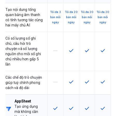
Tạo nội dung tổng
Tối đa 3
Tối đa 20
Tối đa 20
Tối đa 20
quan bằng âm thanh
bản mỗi
bản mỗi
bản mỗi
bản mỗi
có tính tương tác cùng
ngày
ngày
ngày
ngày
hai máy chủ AI
Có số lượng sổ ghi
chú, câu hỏi trò
chuyện và số lượng
horizontal_rule
check
check
check
SKU này không hỗ trợ tính năng này
SKU có hỗ trợ tính năng nà
SKU có hỗ trợ tín
SKU có h
nguồn cho mỗi sổ ghi
chú nhiều hơn gấp 5
lần
Các chế độ trò chuyện
horizontal_rule
check
check
check
SKU này không hỗ trợ tính năng này
SKU có hỗ trợ tính năng nà
SKU có hỗ trợ tín
SKU có h
giúp tuỳ chỉnh phong
cách và độ dài
AppSheet
Tạo ứng dụng
check
check
check
check
SKU có hỗ trợ tính năng này
SKU có hỗ trợ tính năng nà
SKU có hỗ trợ tín
SKU có h
mà không cần