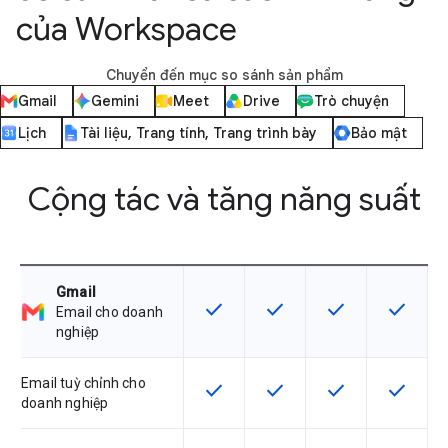
của Workspace
Chuyển đến mục so sánh sản phẩm
Gmail
Gemini
Meet
Drive
Trò chuyện
Lịch
Tài liệu, Trang tính, Trang trình bày
Bảo mật
Cộng tác và tăng năng suất
Gmail
check
check
check
check
SKU có hỗ trợ tính năng này
SKU có hỗ trợ tính năng nà
SKU có hỗ trợ tín
SKU có h
Email cho doanh
nghiệp
Email tuỳ chỉnh cho
check
check
check
check
SKU có hỗ trợ tính năng này
SKU có hỗ trợ tính năng nà
SKU có hỗ trợ tín
SKU có h
doanh nghiệp