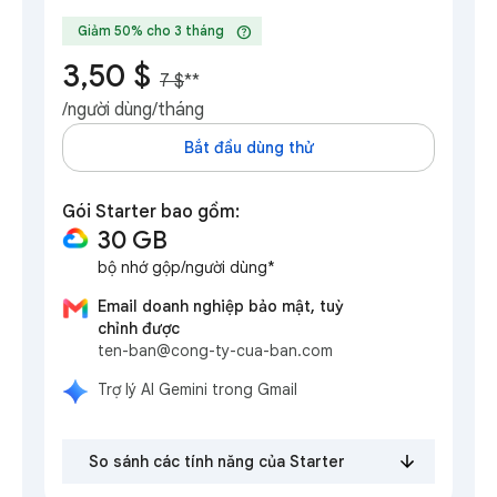
help
Giảm 50% cho 3 tháng
3,50 $
7 $
**
/người dùng/tháng
Bắt đầu dùng thử
Gói Starter bao gồm:
30 GB
bộ nhớ gộp/người dùng*
Email doanh nghiệp bảo mật, tuỳ
chỉnh được
ten-ban@cong-ty-cua-ban.com
Trợ lý AI Gemini trong Gmail
So sánh các tính năng của Starter