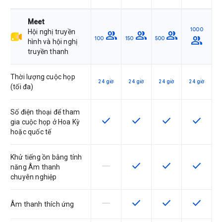
Meet
1000
Hội nghị truyền
group
group
group
group
100
150
500
hình và hội nghị
truyền thanh
Thời lượng cuộc họp
24 giờ
24 giờ
24 giờ
24 giờ
(tối đa)
Số điện thoại để tham
check
check
check
check
SKU có hỗ trợ tính năng này
SKU có hỗ trợ tính năng nà
SKU có hỗ trợ tín
SKU có h
gia cuộc họp ở Hoa Kỳ
hoặc quốc tế
Khử tiếng ồn bằng tính
horizontal_rule
check
check
check
SKU này không hỗ trợ tính năng này
SKU có hỗ trợ tính năng nà
SKU có hỗ trợ tín
SKU có h
năng Âm thanh
chuyên nghiệp
horizontal_rule
check
check
check
SKU này không hỗ trợ tính năng này
SKU có hỗ trợ tính năng nà
SKU có hỗ trợ tín
SKU có h
Âm thanh thích ứng