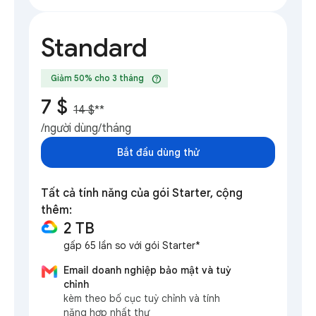
Standard
help
Giảm 50% cho 3 tháng
7 $
14 $
**
/người dùng/tháng
Bắt đầu dùng thử
Tất cả tính năng của gói Starter, cộng
thêm:
2 TB
gấp 65 lần so với gói Starter*
Email doanh nghiệp bảo mật và tuỳ
chỉnh
kèm theo bố cục tuỳ chỉnh và tính
năng hợp nhất thư