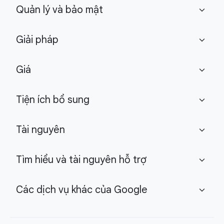
Quản lý và bảo mật
expand_more
Giải pháp
expand_more
Giá
expand_more
Tiện ích bổ sung
expand_more
Tài nguyên
expand_more
Tìm hiểu và tài nguyên hỗ trợ
expand_more
Các dịch vụ khác của Google
expand_more