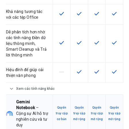
Khả năng tương tác
check
check
check
check
SKU có hỗ trợ tính năng này
SKU có hỗ trợ tính năng nà
SKU có hỗ trợ tín
SKU có h
với các tệp Office
Dễ phân tích hơn nhờ
các tính năng Điền dữ
check
check
check
check
SKU có hỗ trợ tính năng này
SKU có hỗ trợ tính năng nà
SKU có hỗ trợ tín
SKU có h
liệu thông minh,
Smart Cleanup và Trả
lời thông minh
Hiệu đính để giúp cải
horizontal_rule
check
check
check
SKU này không hỗ trợ tính năng này
SKU có hỗ trợ tính năng nà
SKU có hỗ trợ tín
SKU có h
thiện văn phong
expand_more
Xem các tính năng khác
Gemini
Notebook
–
Quyền
Quyền
Quyền
Quyền
Cộng sự AI hỗ trợ
truy cập
truy cập
truy cập
truy cập
nghiên cứu và tư
cơ bản
mở rộng
mở rộng
mở rộng
duy