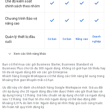
Chế độ kiểm soát
check
check
check
check
SKU có hỗ trợ tính năng này
SKU có hỗ trợ tính năng nà
SKU có hỗ trợ tín
SKU có h
chính sách theo nhóm
Chương trình Bảo vệ
check
check
check
check
SKU có hỗ trợ tính năng này
SKU có hỗ trợ tính năng nà
SKU có hỗ trợ tín
SKU có h
nâng cao
Quản lý thiết bị đầu
Doanh
Cơ bản
Cơ bản
Nâng cao
cuối
nghiệp
expand_more
Xem các tính năng khác
Bạn có thể mua các gói Business Starter, Business Standard và
Business Plus cho tối đa 300 người dùng. Không có giới hạn tối thiểu hay
tối đa về người dùng đối với các gói Enterprise.
Khách hàng Google Workspace có thể dùng các tính năng bổ sung trong
khoảng thời gian khuyến mãi có hạn.
Ưu đãi này chỉ dành cho khách hàng Google Workspace mới. Giá ưu đãi
chỉ áp dụng cho 20 người dùng đầu tiên được thêm vào gói thuê bao và
áp dụng trong 12 tháng. Giá tiêu chuẩn sẽ áp dụng cho tất cả người dùng
sau 12 tháng. Giá thực tế cho mỗi người dùng có thể dao động đến
khoảng 0,01% do làm tròn. Người dùng sẽ nhìn thấy giá cuối cùng trước
khi hoàn tất quy trình đăng ký.