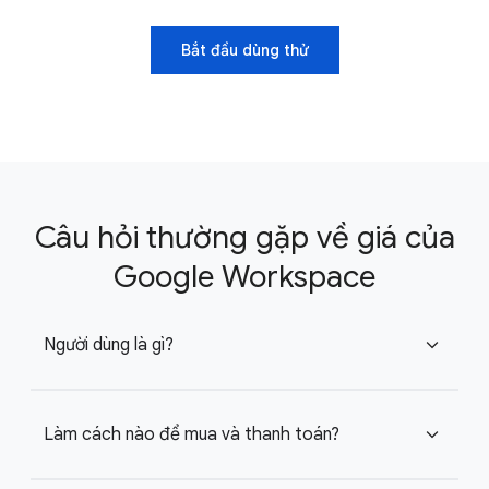
Bắt đầu dùng thử
Câu hỏi thường gặp về giá của
Google Workspace
Người dùng là gì?
expand_more
Làm cách nào để mua và thanh toán?
expand_more