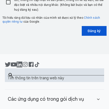
tức, thông tin cập nhật về sản phẩm, thông tin về sự kiện, ưu đãi
đặc biệt và nhiều nội dung khác. (Không bắt buộc và bạn có thể
huỷ đăng ký sau).
Tôi hiểu rằng dữ liệu cá nhân của mình sẽ được xử lý theo
Chính sách
quyền riêng tư
của Google.
Đăng ký
search
Tìm thông tin trên trang web này
Các ứng dụng có trong gói dịch vụ
expand_more