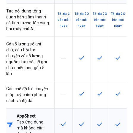
Tạo nội dung tổng
Tối đa 3
Tối đa 20
Tối đa 20
Tối đa 20
quan bằng âm thanh
bản mỗi
bản mỗi
bản mỗi
bản mỗi
có tính tương tác cùng
ngày
ngày
ngày
ngày
hai máy chủ AI
Có số lượng sổ ghi
chú, câu hỏi trò
chuyện và số lượng
horizontal_rule
check
check
check
SKU này không hỗ trợ tính năng này
SKU có hỗ trợ tính năng nà
SKU có hỗ trợ tín
SKU có h
nguồn cho mỗi sổ ghi
chú nhiều hơn gấp 5
lần
Các chế độ trò chuyện
horizontal_rule
check
check
check
SKU này không hỗ trợ tính năng này
SKU có hỗ trợ tính năng nà
SKU có hỗ trợ tín
SKU có h
giúp tuỳ chỉnh phong
cách và độ dài
AppSheet
Tạo ứng dụng
check
check
check
check
SKU có hỗ trợ tính năng này
SKU có hỗ trợ tính năng nà
SKU có hỗ trợ tín
SKU có h
mà không cần