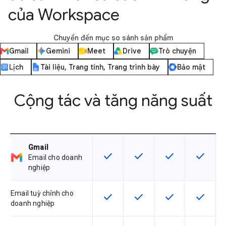
của Workspace
Chuyển đến mục so sánh sản phẩm
Gmail
Gemini
Meet
Drive
Trò chuyện
Lịch
Tài liệu, Trang tính, Trang trình bày
Bảo mật
Cộng tác và tăng năng suất
Gmail
check
check
check
check
SKU có hỗ trợ tính năng này
SKU có hỗ trợ tính năng nà
SKU có hỗ trợ tín
SKU có h
Email cho doanh
nghiệp
Email tuỳ chỉnh cho
check
check
check
check
SKU có hỗ trợ tính năng này
SKU có hỗ trợ tính năng nà
SKU có hỗ trợ tín
SKU có h
doanh nghiệp