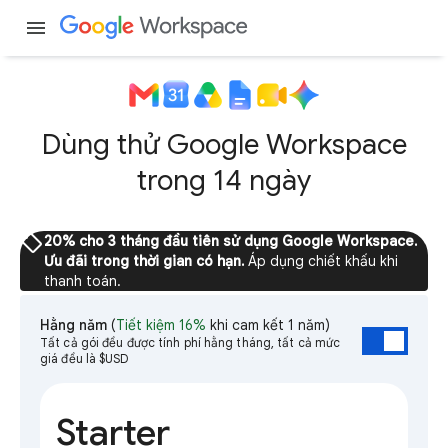
menu
Dùng thử Google Workspace
trong 14 ngày
sell
20% cho 3 tháng đầu tiên sử dụng Google Workspace.
Ưu đãi trong thời gian có hạn.
Áp dụng chiết khấu khi
thanh toán.
Hằng năm
(
Tiết kiệm 16%
khi cam kết 1 năm)
Tất cả gói đều được tính phí hằng tháng, tất cả mức
giá đều là $USD
Starter