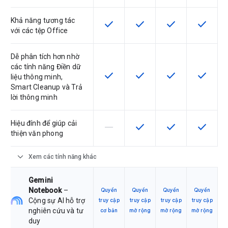
Khả năng tương tác
check
check
check
check
SKU có hỗ trợ tính năng này
SKU có hỗ trợ tính năng nà
SKU có hỗ trợ tín
SKU có h
với các tệp Office
Dễ phân tích hơn nhờ
các tính năng Điền dữ
check
check
check
check
SKU có hỗ trợ tính năng này
SKU có hỗ trợ tính năng nà
SKU có hỗ trợ tín
SKU có h
liệu thông minh,
Smart Cleanup và Trả
lời thông minh
Hiệu đính để giúp cải
horizontal_rule
check
check
check
SKU này không hỗ trợ tính năng này
SKU có hỗ trợ tính năng nà
SKU có hỗ trợ tín
SKU có h
thiện văn phong
expand_more
Xem các tính năng khác
Gemini
Notebook
–
Quyền
Quyền
Quyền
Quyền
Cộng sự AI hỗ trợ
truy cập
truy cập
truy cập
truy cập
nghiên cứu và tư
cơ bản
mở rộng
mở rộng
mở rộng
duy