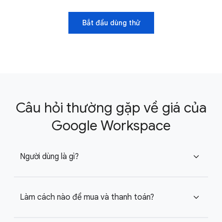
Bắt đầu dùng thử
Câu hỏi thường gặp về giá của
Google Workspace
Người dùng là gì?
expand_more
Làm cách nào để mua và thanh toán?
expand_more