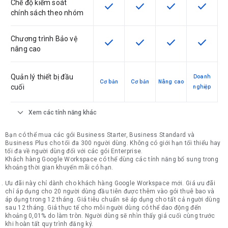
Chế độ kiểm soát
check
check
check
check
SKU có hỗ trợ tính năng này
SKU có hỗ trợ tính năng nà
SKU có hỗ trợ tín
SKU có h
chính sách theo nhóm
Chương trình Bảo vệ
check
check
check
check
SKU có hỗ trợ tính năng này
SKU có hỗ trợ tính năng nà
SKU có hỗ trợ tín
SKU có h
nâng cao
Quản lý thiết bị đầu
Doanh
Cơ bản
Cơ bản
Nâng cao
cuối
nghiệp
expand_more
Xem các tính năng khác
Bạn có thể mua các gói Business Starter, Business Standard và
Business Plus cho tối đa 300 người dùng. Không có giới hạn tối thiểu hay
tối đa về người dùng đối với các gói Enterprise.
Khách hàng Google Workspace có thể dùng các tính năng bổ sung trong
khoảng thời gian khuyến mãi có hạn.
Ưu đãi này chỉ dành cho khách hàng Google Workspace mới. Giá ưu đãi
chỉ áp dụng cho 20 người dùng đầu tiên được thêm vào gói thuê bao và
áp dụng trong 12 tháng. Giá tiêu chuẩn sẽ áp dụng cho tất cả người dùng
sau 12 tháng. Giá thực tế cho mỗi người dùng có thể dao động đến
khoảng 0,01% do làm tròn. Người dùng sẽ nhìn thấy giá cuối cùng trước
khi hoàn tất quy trình đăng ký.