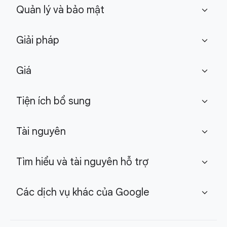
Quản lý và bảo mật
expand_more
Giải pháp
expand_more
Giá
expand_more
Tiện ích bổ sung
expand_more
Tài nguyên
expand_more
Tìm hiểu và tài nguyên hỗ trợ
expand_more
Các dịch vụ khác của Google
expand_more