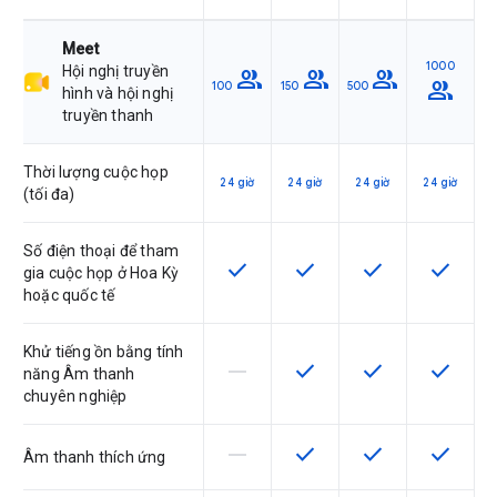
Meet
1000
Hội nghị truyền
group
group
group
group
100
150
500
hình và hội nghị
truyền thanh
Thời lượng cuộc họp
24 giờ
24 giờ
24 giờ
24 giờ
(tối đa)
Số điện thoại để tham
check
check
check
check
SKU có hỗ trợ tính năng này
SKU có hỗ trợ tính năng nà
SKU có hỗ trợ tín
SKU có h
gia cuộc họp ở Hoa Kỳ
hoặc quốc tế
Khử tiếng ồn bằng tính
horizontal_rule
check
check
check
SKU này không hỗ trợ tính năng này
SKU có hỗ trợ tính năng nà
SKU có hỗ trợ tín
SKU có h
năng Âm thanh
chuyên nghiệp
horizontal_rule
check
check
check
SKU này không hỗ trợ tính năng này
SKU có hỗ trợ tính năng nà
SKU có hỗ trợ tín
SKU có h
Âm thanh thích ứng