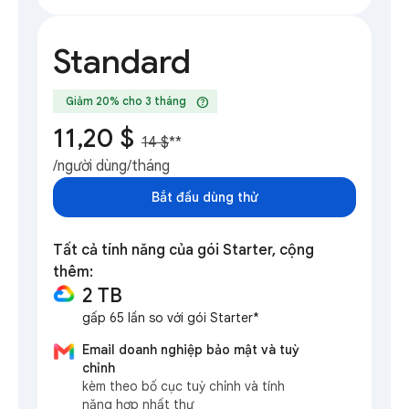
Standard
help
Giảm 20% cho 3 tháng
11,20 $
14 $
**
/người dùng/tháng
Bắt đầu dùng thử
Tất cả tính năng của gói Starter, cộng
thêm:
2 TB
gấp 65 lần so với gói Starter*
Email doanh nghiệp bảo mật và tuỳ
chỉnh
kèm theo bố cục tuỳ chỉnh và tính
năng hợp nhất thư