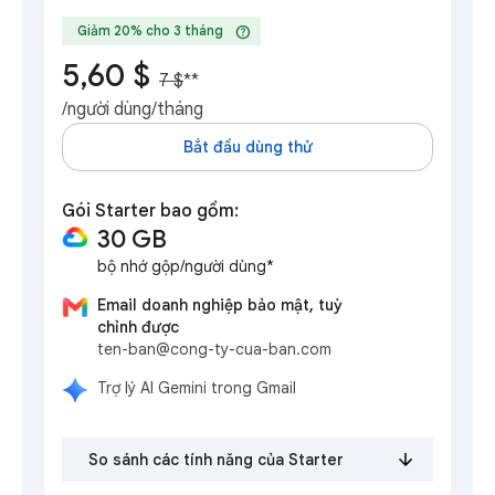
help
Giảm 20% cho 3 tháng
5,60 $
7 $
**
/người dùng/tháng
Bắt đầu dùng thử
Gói Starter bao gồm:
30 GB
bộ nhớ gộp/người dùng*
Email doanh nghiệp bảo mật, tuỳ
chỉnh được
ten-ban@cong-ty-cua-ban.com
Trợ lý AI Gemini trong Gmail
So sánh các tính năng của Starter