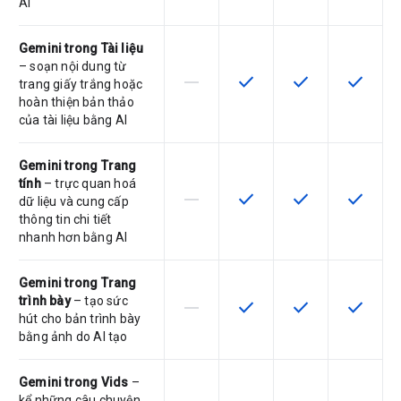
AI
Gemini trong Tài liệu
– soạn nội dung từ
horizontal_rule
check
check
check
SKU này không hỗ trợ tính năng này
SKU có hỗ trợ tính năng nà
SKU có hỗ trợ tín
SKU có h
trang giấy trắng hoặc
hoàn thiện bản thảo
của tài liệu bằng AI
Gemini trong Trang
tính
– trực quan hoá
horizontal_rule
check
check
check
SKU này không hỗ trợ tính năng này
SKU có hỗ trợ tính năng nà
SKU có hỗ trợ tín
SKU có h
dữ liệu và cung cấp
thông tin chi tiết
nhanh hơn bằng AI
Gemini trong Trang
trình bày
– tạo sức
horizontal_rule
check
check
check
SKU này không hỗ trợ tính năng này
SKU có hỗ trợ tính năng nà
SKU có hỗ trợ tín
SKU có h
hút cho bản trình bày
bằng ảnh do AI tạo
Gemini trong Vids
–
kể những câu chuyện