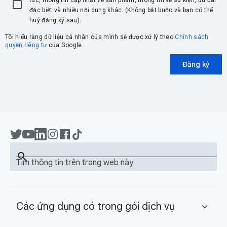
tức, thông tin cập nhật về sản phẩm, thông tin về sự kiện, ưu đãi
đặc biệt và nhiều nội dung khác. (Không bắt buộc và bạn có thể
huỷ đăng ký sau).
Tôi hiểu rằng dữ liệu cá nhân của mình sẽ được xử lý theo
Chính sách
quyền riêng tư
của Google.
Đăng ký
search
Tìm thông tin trên trang web này
Các ứng dụng có trong gói dịch vụ
expand_more