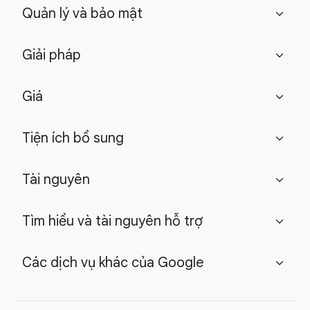
Quản lý và bảo mật
expand_more
Giải pháp
expand_more
Giá
expand_more
Tiện ích bổ sung
expand_more
Tài nguyên
expand_more
Tìm hiểu và tài nguyên hỗ trợ
expand_more
Các dịch vụ khác của Google
expand_more