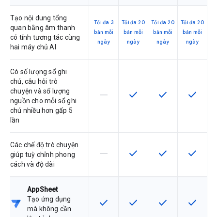
Tạo nội dung tổng
Tối đa 3
Tối đa 20
Tối đa 20
Tối đa 20
quan bằng âm thanh
bản mỗi
bản mỗi
bản mỗi
bản mỗi
có tính tương tác cùng
ngày
ngày
ngày
ngày
hai máy chủ AI
Có số lượng sổ ghi
chú, câu hỏi trò
chuyện và số lượng
horizontal_rule
check
check
check
SKU này không hỗ trợ tính năng này
SKU có hỗ trợ tính năng nà
SKU có hỗ trợ tín
SKU có h
nguồn cho mỗi sổ ghi
chú nhiều hơn gấp 5
lần
Các chế độ trò chuyện
horizontal_rule
check
check
check
SKU này không hỗ trợ tính năng này
SKU có hỗ trợ tính năng nà
SKU có hỗ trợ tín
SKU có h
giúp tuỳ chỉnh phong
cách và độ dài
AppSheet
Tạo ứng dụng
check
check
check
check
SKU có hỗ trợ tính năng này
SKU có hỗ trợ tính năng nà
SKU có hỗ trợ tín
SKU có h
mà không cần