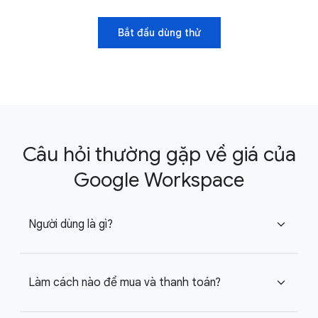
Bắt đầu dùng thử
Câu hỏi thường gặp về giá của
Google Workspace
Người dùng là gì?
expand_more
Làm cách nào để mua và thanh toán?
expand_more