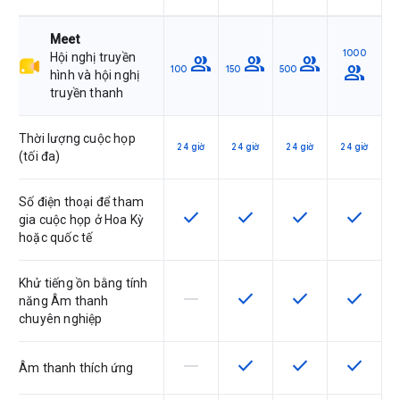
Meet
1000
Hội nghị truyền
group
group
group
group
100
150
500
hình và hội nghị
truyền thanh
Thời lượng cuộc họp
24 giờ
24 giờ
24 giờ
24 giờ
(tối đa)
Số điện thoại để tham
check
check
check
check
SKU có hỗ trợ tính năng này
SKU có hỗ trợ tính năng nà
SKU có hỗ trợ tín
SKU có h
gia cuộc họp ở Hoa Kỳ
hoặc quốc tế
Khử tiếng ồn bằng tính
horizontal_rule
check
check
check
SKU này không hỗ trợ tính năng này
SKU có hỗ trợ tính năng nà
SKU có hỗ trợ tín
SKU có h
năng Âm thanh
chuyên nghiệp
horizontal_rule
check
check
check
SKU này không hỗ trợ tính năng này
SKU có hỗ trợ tính năng nà
SKU có hỗ trợ tín
SKU có h
Âm thanh thích ứng