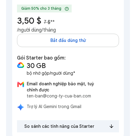
help
Giảm 50% cho 3 tháng
3,50 $
7 $
**
/người dùng/tháng
Bắt đầu dùng thử
Gói Starter bao gồm:
30 GB
bộ nhớ gộp/người dùng*
Email doanh nghiệp bảo mật, tuỳ
chỉnh được
ten-ban@cong-ty-cua-ban.com
Trợ lý AI Gemini trong Gmail
So sánh các tính năng của Starter