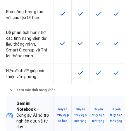
Khả năng tương tác
check
check
check
check
SKU có hỗ trợ tính năng này
SKU có hỗ trợ tính năng nà
SKU có hỗ trợ tín
SKU có h
với các tệp Office
Dễ phân tích hơn nhờ
các tính năng Điền dữ
check
check
check
check
SKU có hỗ trợ tính năng này
SKU có hỗ trợ tính năng nà
SKU có hỗ trợ tín
SKU có h
liệu thông minh,
Smart Cleanup và Trả
lời thông minh
Hiệu đính để giúp cải
horizontal_rule
check
check
check
SKU này không hỗ trợ tính năng này
SKU có hỗ trợ tính năng nà
SKU có hỗ trợ tín
SKU có h
thiện văn phong
expand_more
Xem các tính năng khác
Gemini
Notebook
–
Quyền
Quyền
Quyền
Quyền
Cộng sự AI hỗ trợ
truy cập
truy cập
truy cập
truy cập
nghiên cứu và tư
cơ bản
mở rộng
mở rộng
mở rộng
duy