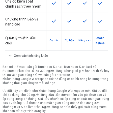
Chế độ kiểm soát
check
check
check
check
SKU có hỗ trợ tính năng này
SKU có hỗ trợ tính năng nà
SKU có hỗ trợ tín
SKU có h
chính sách theo nhóm
Chương trình Bảo vệ
check
check
check
check
SKU có hỗ trợ tính năng này
SKU có hỗ trợ tính năng nà
SKU có hỗ trợ tín
SKU có h
nâng cao
Quản lý thiết bị đầu
Doanh
Cơ bản
Cơ bản
Nâng cao
cuối
nghiệp
expand_more
Xem các tính năng khác
Bạn có thể mua các gói Business Starter, Business Standard và
Business Plus cho tối đa 300 người dùng. Không có giới hạn tối thiểu hay
tối đa về người dùng đối với các gói Enterprise.
Khách hàng Google Workspace có thể dùng các tính năng bổ sung trong
khoảng thời gian khuyến mãi có hạn.
Ưu đãi này chỉ dành cho khách hàng Google Workspace mới. Giá ưu đãi
chỉ áp dụng cho 20 người dùng đầu tiên được thêm vào gói thuê bao và
áp dụng trong 12 tháng. Giá tiêu chuẩn sẽ áp dụng cho tất cả người dùng
sau 12 tháng. Giá thực tế cho mỗi người dùng có thể dao động đến
khoảng 0,01% do làm tròn. Người dùng sẽ nhìn thấy giá cuối cùng trước
khi hoàn tất quy trình đăng ký.