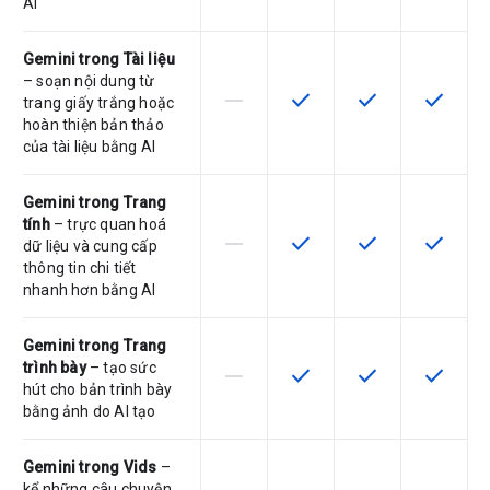
AI
Gemini trong Tài liệu
– soạn nội dung từ
horizontal_rule
check
check
check
SKU này không hỗ trợ tính năng này
SKU có hỗ trợ tính năng nà
SKU có hỗ trợ tín
SKU có h
trang giấy trắng hoặc
hoàn thiện bản thảo
của tài liệu bằng AI
Gemini trong Trang
tính
– trực quan hoá
horizontal_rule
check
check
check
SKU này không hỗ trợ tính năng này
SKU có hỗ trợ tính năng nà
SKU có hỗ trợ tín
SKU có h
dữ liệu và cung cấp
thông tin chi tiết
nhanh hơn bằng AI
Gemini trong Trang
trình bày
– tạo sức
horizontal_rule
check
check
check
SKU này không hỗ trợ tính năng này
SKU có hỗ trợ tính năng nà
SKU có hỗ trợ tín
SKU có h
hút cho bản trình bày
bằng ảnh do AI tạo
Gemini trong Vids
–
kể những câu chuyện