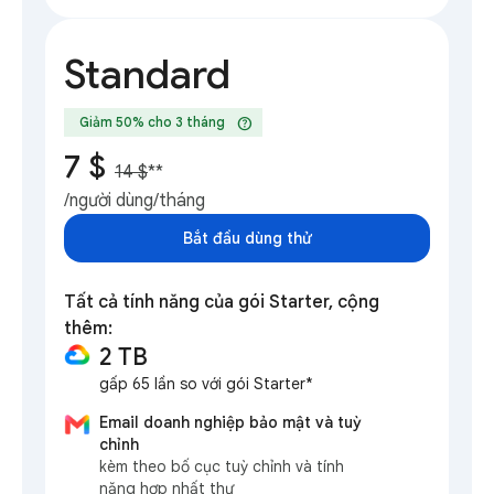
Standard
help
Giảm 50% cho 3 tháng
7 $
14 $
**
/người dùng/tháng
Bắt đầu dùng thử
Tất cả tính năng của gói Starter, cộng
thêm:
2 TB
gấp 65 lần so với gói Starter*
Email doanh nghiệp bảo mật và tuỳ
chỉnh
kèm theo bố cục tuỳ chỉnh và tính
năng hợp nhất thư