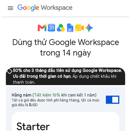
menu
Dùng thử Google Workspace
trong 14 ngày
sell
50% cho 3 tháng đầu tiên sử dụng Google Workspace.
Ưu đãi trong thời gian có hạn.
Áp dụng chiết khấu khi
thanh toán.
Hằng năm
(
Tiết kiệm 16%
khi cam kết 1 năm)
Tất cả gói đều được tính phí hằng tháng, tất cả mức
giá đều là $USD
Starter