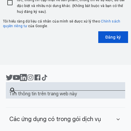
tức, thông tin cập nhật về sản phẩm, thông tin về sự kiện, ưu đãi
đặc biệt và nhiều nội dung khác. (Không bắt buộc và bạn có thể
huỷ đăng ký sau).
Tôi hiểu rằng dữ liệu cá nhân của mình sẽ được xử lý theo
Chính sách
quyền riêng tư
của Google.
Đăng ký
search
Tìm thông tin trên trang web này
Các ứng dụng có trong gói dịch vụ
expand_more