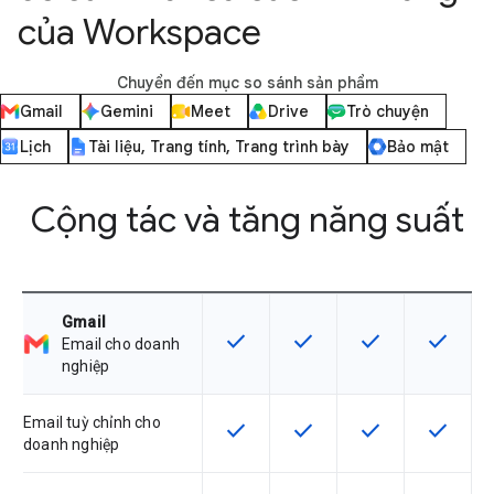
của Workspace
Chuyển đến mục so sánh sản phẩm
Gmail
Gemini
Meet
Drive
Trò chuyện
Lịch
Tài liệu, Trang tính, Trang trình bày
Bảo mật
Cộng tác và tăng năng suất
Gmail
check
check
check
check
SKU có hỗ trợ tính năng này
SKU có hỗ trợ tính năng nà
SKU có hỗ trợ tín
SKU có h
Email cho doanh
nghiệp
Email tuỳ chỉnh cho
check
check
check
check
SKU có hỗ trợ tính năng này
SKU có hỗ trợ tính năng nà
SKU có hỗ trợ tín
SKU có h
doanh nghiệp