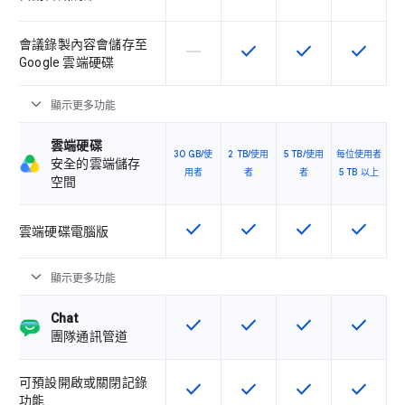
會議錄製內容會儲存至
horizontal_rule
check
check
check
這個 SKU 不支援這項功能
這項功能適用於該 SKU
這項功能適用於該 
這項功能
Google 雲端硬碟
expand_more
顯示更多功能
雲端硬碟
30 GB/使
2 TB/使用
5 TB/使用
每位使用者
安全的雲端儲存
用者
者
者
5 TB 以上
空間
check
check
check
check
這項功能適用於該 SKU
這項功能適用於該 SKU
這項功能適用於該 
這項功能
雲端硬碟電腦版
expand_more
顯示更多功能
Chat
check
check
check
check
這項功能適用於該 SKU
這項功能適用於該 SKU
這項功能適用於該 
這項功能
團隊通訊管道
可預設開啟或關閉記錄
check
check
check
check
這項功能適用於該 SKU
這項功能適用於該 SKU
這項功能適用於該 
這項功能
功能