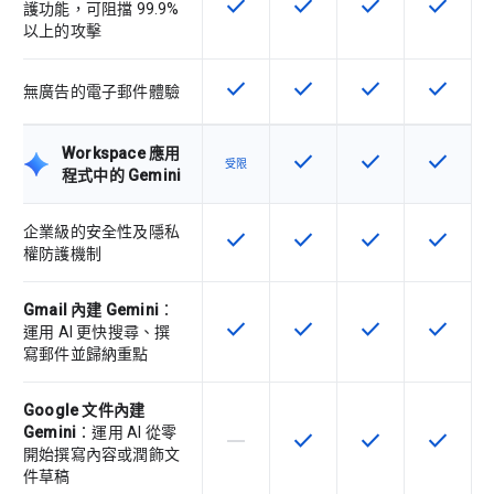
check
check
check
check
這項功能適用於該 SKU
這項功能適用於該 SKU
這項功能適用於該 
這項功能
護功能，可阻擋 99.9%
以上的攻擊
check
check
check
check
這項功能適用於該 SKU
這項功能適用於該 SKU
這項功能適用於該 
這項功能
無廣告的電子郵件體驗
Workspace 應用
check
check
check
這項功能適用於該 SKU
這項功能適用於該 
這項功能
受限
程式中的 Gemini
企業級的安全性及隱私
check
check
check
check
這項功能適用於該 SKU
這項功能適用於該 SKU
這項功能適用於該 
這項功能
權防護機制
Gmail 內建 Gemini
：
check
check
check
check
這項功能適用於該 SKU
這項功能適用於該 SKU
這項功能適用於該 
這項功能
運用 AI 更快搜尋、撰
寫郵件並歸納重點
Google 文件內建
Gemini
：運用 AI 從零
horizontal_rule
check
check
check
這個 SKU 不支援這項功能
這項功能適用於該 SKU
這項功能適用於該 
這項功能
開始撰寫內容或潤飾文
件草稿