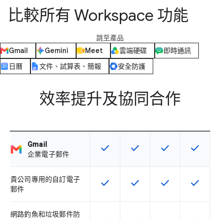
比較所有 Workspace 功能
跳至產品
Gmail
Gemini
Meet
雲端硬碟
即時通訊
日曆
文件、試算表、簡報
安全防護
效率提升及協同合作
Gmail
check
check
check
check
這項功能適用於該 SKU
這項功能適用於該 SKU
這項功能適用於該 
這項功能
企業電子郵件
貴公司專用的自訂電子
check
check
check
check
這項功能適用於該 SKU
這項功能適用於該 SKU
這項功能適用於該 
這項功能
郵件
網路釣魚和垃圾郵件防