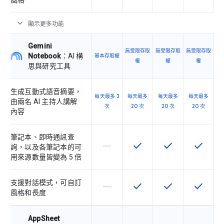
風格
expand_more
顯示更多功能
Gemini
無受限存取
無受限存取
無受限存取
Notebook
：AI 構
基本存取權
權
權
權
思與研究工具
生成互動式語音摘要，
每天最多 3
每天最多
每天最多
每天最多
由兩名 AI 主持人講解
次
20 次
20 次
20 次
內容
筆記本、即時通訊查
horizontal_rule
check
check
check
這個 SKU 不支援這項功能
這項功能適用於該 SKU
這項功能適用於該 
這項功能
詢，以及各筆記本的可
用來源數量皆變為 5 倍
支援對話模式，可自訂
horizontal_rule
check
check
check
這個 SKU 不支援這項功能
這項功能適用於該 SKU
這項功能適用於該 
這項功能
風格和長度
AppSheet