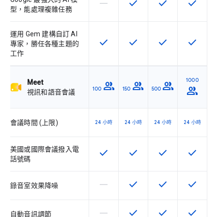
horizontal_rule
check
check
check
這個 SKU 不支援這項功能
這項功能適用於該 SKU
這項功能適用於該 
這項功能
型，能處理複雜任務
運用 Gem 建構自訂 AI
check
check
check
check
這項功能適用於該 SKU
這項功能適用於該 SKU
這項功能適用於該 
這項功能
專家，勝任各種主題的
工作
1000
Meet
group
group
group
group
100
150
500
視訊和語音會議
會議時間 (上限)
24 小時
24 小時
24 小時
24 小時
美國或國際會議撥入電
check
check
check
check
這項功能適用於該 SKU
這項功能適用於該 SKU
這項功能適用於該 
這項功能
話號碼
horizontal_rule
check
check
check
這個 SKU 不支援這項功能
這項功能適用於該 SKU
這項功能適用於該 
這項功能
錄音室效果降噪
horizontal_rule
check
check
check
這個 SKU 不支援這項功能
這項功能適用於該 SKU
這項功能適用於該 
這項功能
自動音訊調節