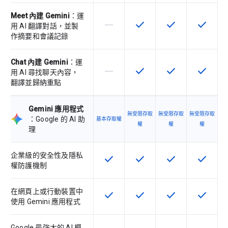
Meet 內建 Gemini
：運
horizontal_rule
check
check
check
這個 SKU 不支援這項功能
這項功能適用於該 SKU
這項功能適用於該 
這項功能
用 AI 翻譯對話，並製
作摘要和會議記錄
Chat 內建 Gemini
：運
horizontal_rule
check
check
check
這個 SKU 不支援這項功能
這項功能適用於該 SKU
這項功能適用於該 
這項功能
用 AI 尋找聊天內容，
翻譯並歸納重點
Gemini 應用程式
無受限存取
無受限存取
無受限存取
：Google 的 AI 助
基本存取權
權
權
權
理
企業級的安全性及隱私
check
check
check
check
這項功能適用於該 SKU
這項功能適用於該 SKU
這項功能適用於該 
這項功能
權防護機制
在網頁上或行動裝置中
check
check
check
check
這項功能適用於該 SKU
這項功能適用於該 SKU
這項功能適用於該 
這項功能
使用 Gemini 應用程式
Google 最強大的 AI 模