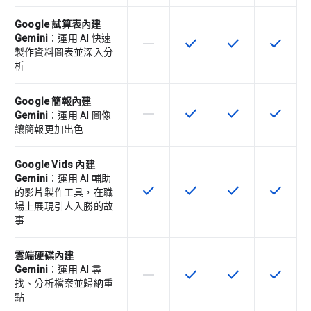
Google 試算表內建
Gemini
：運用 AI 快速
horizontal_rule
check
check
check
這個 SKU 不支援這項功能
這項功能適用於該 SKU
這項功能適用於該 
這項功能
製作資料圖表並深入分
析
Google 簡報內建
horizontal_rule
check
check
check
這個 SKU 不支援這項功能
這項功能適用於該 SKU
這項功能適用於該 
這項功能
Gemini
：運用 AI 圖像
讓簡報更加出色
Google Vids 內建
Gemini
：運用 AI 輔助
check
check
check
check
這項功能適用於該 SKU
這項功能適用於該 SKU
這項功能適用於該 
這項功能
的影片製作工具，在職
場上展現引人入勝的故
事
雲端硬碟內建
Gemini
：運用 AI 尋
horizontal_rule
check
check
check
這個 SKU 不支援這項功能
這項功能適用於該 SKU
這項功能適用於該 
這項功能
找、分析檔案並歸納重
點