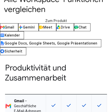
vergleichen
Zum Produkt
Gmail
Gemini
Meet
Drive
Chat
Kalender
Google Docs, Google Sheets, Google Präsentationen
Sicherheit
Produktivität und
Zusammenarbeit
Gmail
–
check
check
check
check
Diese Funktion ist für die Artikel
Diese Funktion ist für die
Diese Funktion is
Diese Fu
Geschäftliche
E‑Mail-Adressen