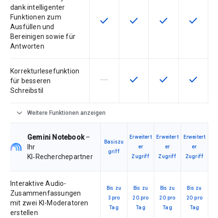
dank intelligenter
Funktionen zum
check
check
check
check
Diese Funktion ist für die Artikel
Diese Funktion ist für die
Diese Funktion is
Diese Fu
Ausfüllen und
Bereinigen sowie für
Antworten
Korrekturlesefunktion
horizontal_rule
check
check
check
Diese Funktion ist für die Artikeln
Diese Funktion ist für die
Diese Funktion is
Diese Fu
für besseren
Schreibstil
expand_more
Weitere Funktionen anzeigen
Gemini Notebook
–
Erweitert
Erweitert
Erweitert
Basiszu
Ihr
er
er
er
griff
KI‑Recherchepartner
Zugriff
Zugriff
Zugriff
Interaktive Audio-
Bis zu
Bis zu
Bis zu
Bis zu
Zusammenfassungen
3 pro
20 pro
20 pro
20 pro
mit zwei KI-Moderatoren
Tag
Tag
Tag
Tag
erstellen