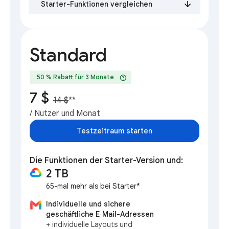
Starter-Funktionen vergleichen
Standard
help
50 % Rabatt für 3 Monate
7 $
14 $
**
/ Nutzer und Monat
Testzeitraum starten
Die Funktionen der Starter-Version und:
2 TB
65-mal mehr als bei Starter*
Individuelle und sichere
geschäftliche E‑Mail-Adressen
+ individuelle Layouts und