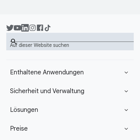
search
Auf dieser Website suchen
Enthaltene Anwendungen
expand_more
Sicherheit und Verwaltung
expand_more
Lösungen
expand_more
Preise
expand_more