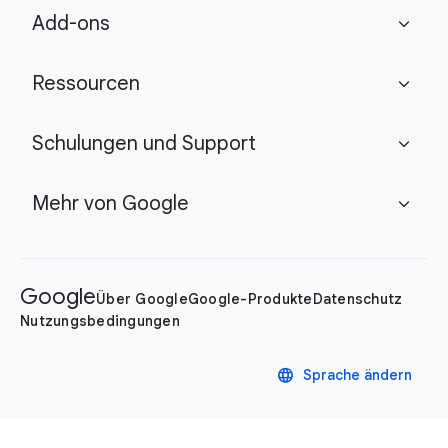
Add-ons
expand_more
Ressourcen
expand_more
Schulungen und Support
expand_more
Mehr von Google
expand_more
Google
Über Google
Google-Produkte
Datenschutz
Nutzungsbedingungen
language
Sprache ändern