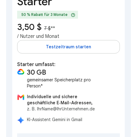
Starter
help
50 % Rabatt für 3 Monate
3,50 $
7 $
**
/ Nutzer und Monat
Testzeitraum starten
Starter umfasst:
30 GB
gemeinsamer Speicherplatz pro
Person*
Individuelle und sichere
geschäftliche E‑Mail-Adressen,
z. B. IhrName@IhrUnternehmen.de
KI-Assistent Gemini in Gmail