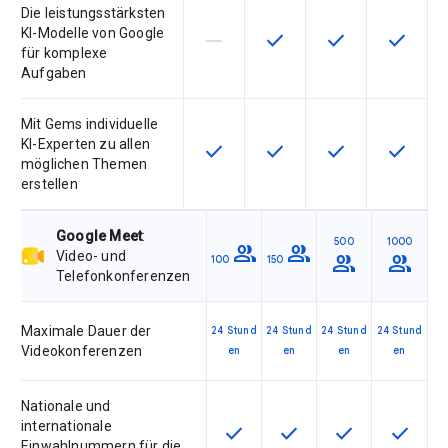
Die leistungsstärksten
KI-Modelle von Google
horizontal_rule
check
check
check
Diese Funktion ist für die Artikeln
Diese Funktion ist für die
Diese Funktion is
Diese Fu
für komplexe
Aufgaben
Mit Gems individuelle
KI-Experten zu allen
check
check
check
check
Diese Funktion ist für die Artikel
Diese Funktion ist für die
Diese Funktion is
Diese Fu
möglichen Themen
erstellen
Google Meet
:
500
1000
group
group
Video- und
group
group
100
150
Telefonkonferenzen
Maximale Dauer der
24 Stund
24 Stund
24 Stund
24 Stund
Videokonferenzen
en
en
en
en
Nationale und
internationale
check
check
check
check
Diese Funktion ist für die Artik
Diese Funktion ist für d
Diese Funktion i
Diese Fu
Einwahlnummern für die