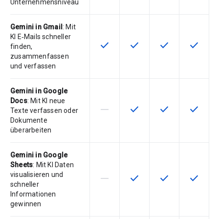
Unternehmensniveau
Gemini in Gmail
: Mit
KI E‑Mails schneller
check
check
check
check
Diese Funktion ist für die Artikel
Diese Funktion ist für die
Diese Funktion is
Diese Fu
finden,
zusammenfassen
und verfassen
Gemini in Google
Docs
: Mit KI neue
horizontal_rule
check
check
check
Diese Funktion ist für die Artikeln
Diese Funktion ist für die
Diese Funktion is
Diese Fu
Texte verfassen oder
Dokumente
überarbeiten
Gemini in Google
Sheets
: Mit KI Daten
visualisieren und
horizontal_rule
check
check
check
Diese Funktion ist für die Artikeln
Diese Funktion ist für die
Diese Funktion is
Diese Fu
schneller
Informationen
gewinnen