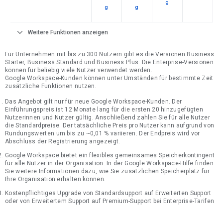
g
g
g
expand_more
Weitere Funktionen anzeigen
Für Unternehmen mit bis zu 300 Nutzern gibt es die Versionen Business
Starter, Business Standard und Business Plus. Die Enterprise-Versionen
können für beliebig viele Nutzer verwendet werden.
Google Workspace-Kunden können unter Umständen für bestimmte Zeit
zusätzliche Funktionen nutzen.
Das Angebot gilt nur für neue Google Workspace-Kunden. Der
Einführungspreis ist 12 Monate lang für die ersten 20 hinzugefügten
Nutzerinnen und Nutzer gültig. Anschließend zahlen Sie für alle Nutzer
die Standardpreise. Der tatsächliche Preis pro Nutzer kann aufgrund von
Rundungswerten um bis zu ~0,01 % variieren. Der Endpreis wird vor
Abschluss der Registrierung angezeigt.
Google Workspace bietet ein flexibles gemeinsames Speicherkontingent
für alle Nutzer in der Organisation. In der Google Workspace-Hilfe finden
Sie weitere Informationen dazu, wie Sie zusätzlichen Speicherplatz für
Ihre Organisation erhalten können.
Kostenpflichtiges Upgrade von Standardsupport auf Erweiterten Support
oder von Erweitertem Support auf Premium-Support bei Enterprise-Tarifen