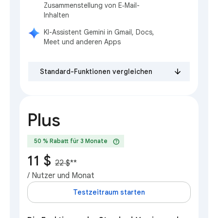
Zusammenstellung von E‑Mail-
Inhalten
KI-Assistent Gemini in Gmail, Docs,
Meet und anderen Apps
Standard-Funktionen vergleichen
Plus
help
50 % Rabatt für 3 Monate
11 $
22 $
**
/ Nutzer und Monat
Testzeitraum starten