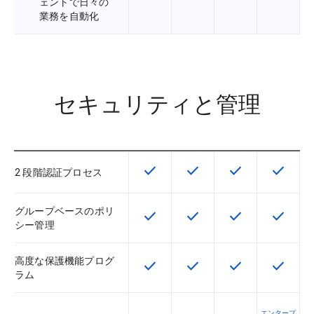
ェントで日々の
業務を自動化
セキュリティと管理
check
check
check
check
この機能は該当の SKU で利用で
この機能は該当の SKU 
この機能は該当の
この機能
2 段階認証プロセス
グループベースのポリ
check
check
check
check
この機能は該当の SKU で利用で
この機能は該当の SKU 
この機能は該当の
この機能
シー管理
高度な保護機能プログ
check
check
check
check
この機能は該当の SKU で利用で
この機能は該当の SKU 
この機能は該当の
この機能
ラム
エンタープ