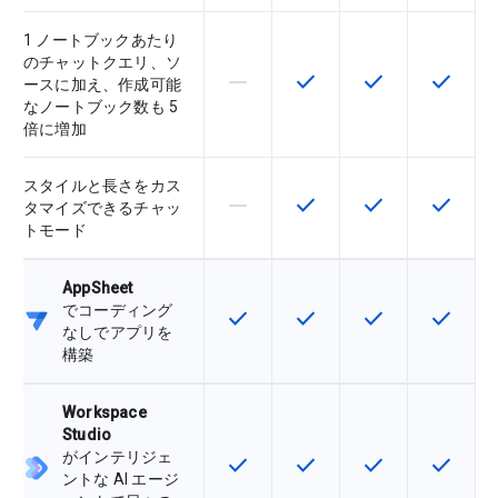
1 ノートブックあたり
のチャットクエリ、ソ
horizontal_rule
check
check
check
この機能は該当の SKU でサポー
この機能は該当の SKU 
この機能は該当の
この機能
ースに加え、作成可能
なノートブック数も 5
倍に増加
スタイルと長さをカス
horizontal_rule
check
check
check
この機能は該当の SKU でサポー
この機能は該当の SKU 
この機能は該当の
この機能
タマイズできるチャッ
トモード
AppSheet
でコーディング
check
check
check
check
この機能は該当の SKU で利用で
この機能は該当の SKU 
この機能は該当の
この機能
なしでアプリを
構築
Workspace
Studio
がインテリジェ
check
check
check
check
この機能は該当の SKU で利用で
この機能は該当の SKU 
この機能は該当の
この機能
ントな AI エージ