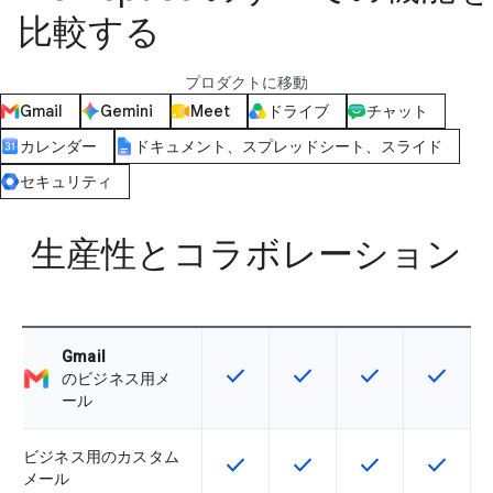
比較する
プロダクトに移動
Gmail
Gemini
Meet
ドライブ
チャット
カレンダー
ドキュメント、スプレッドシート、スライド
セキュリティ
生産性とコラボレーション
Gmail
check
check
check
check
この機能は該当の SKU で利用で
この機能は該当の SKU 
この機能は該当の
この機能
のビジネス用メ
ール
ビジネス用のカスタム
check
check
check
check
この機能は該当の SKU で利用で
この機能は該当の SKU 
この機能は該当の
この機能
メール