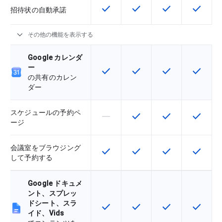
check
check
check
check
この機能は該当の SKU で利用で
この機能は該当の SKU 
この機能は該当の
この機能
招待状の自動承諾
expand_more
その他の機能を表示する
Google カレンダ
ー
check
check
check
check
この機能は該当の SKU で利用で
この機能は該当の SKU 
この機能は該当の
この機能
の共有のカレン
ダー
スケジュールの予約ペ
horizontal_rule
check
check
check
この機能は該当の SKU でサポー
この機能は該当の SKU 
この機能は該当の
この機能
ージ
会議室をブラウジング
check
check
check
check
この機能は該当の SKU で利用で
この機能は該当の SKU 
この機能は該当の
この機能
して予約する
Google ドキュメ
ント、スプレッ
ドシート、スラ
check
check
check
check
この機能は該当の SKU で利用で
この機能は該当の SKU 
この機能は該当の
この機能
イド、Vids