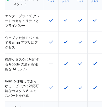
クセス
クセス
クセス
クセス
スタント
エンタープライズ グレ
check
check
check
check
この機能は該当の SKU で利用で
この機能は該当の SKU 
この機能は該当の
この機能
ードのセキュリティと
プライバシー
ウェブまたはモバイル
check
check
check
check
この機能は該当の SKU で利用で
この機能は該当の SKU 
この機能は該当の
この機能
で Gemini アプリにア
クセス
複雑なタスクに対応す
horizontal_rule
check
check
check
この機能は該当の SKU でサポー
この機能は該当の SKU 
この機能は該当の
この機能
る Google の最も高性
能な AI モデル
Gem を使用してあら
ゆるトピックに対応可
check
check
check
check
この機能は該当の SKU で利用で
この機能は該当の SKU 
この機能は該当の
この機能
能なカスタム AI エキ
スパートを作成