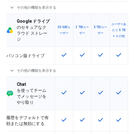
expand_more
その他の機能を表示する
Google ドライブ
ユーザーあ
のセキュアなク
30 GB/ユ
2 TB/ユー
5 TB/ユー
たり 5 TB
ラウド ストレー
ーザー
ザー
ザー
+ その他
ジ
check
check
check
check
この機能は該当の SKU で利用で
この機能は該当の SKU 
この機能は該当の
この機能
パソコン版ドライブ
expand_more
その他の機能を表示する
Chat
を使ってチーム
check
check
check
check
この機能は該当の SKU で利用で
この機能は該当の SKU 
この機能は該当の
この機能
でメッセージを
やり取り
履歴をデフォルトで有
check
check
check
check
この機能は該当の SKU で利用で
この機能は該当の SKU 
この機能は該当の
この機能
効または無効にする