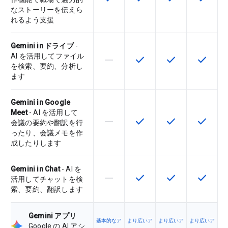
なストーリーを伝えら
れるよう支援
Gemini in ドライブ
-
AI を活用してファイル
horizontal_rule
check
check
check
この機能は該当の SKU でサポー
この機能は該当の SKU 
この機能は該当の
この機能
を検索、要約、分析し
ます
Gemini in Google
Meet
- AI を活用して
horizontal_rule
check
check
check
この機能は該当の SKU でサポー
この機能は該当の SKU 
この機能は該当の
この機能
会議の要約や翻訳を行
ったり、会議メモを作
成したりします
Gemini in Chat
- AI を
horizontal_rule
check
check
check
この機能は該当の SKU でサポー
この機能は該当の SKU 
この機能は該当の
この機能
活用してチャットを検
索、要約、翻訳します
Gemini アプリ
基本的なア
より広いア
より広いア
より広いア
Google の AI アシ