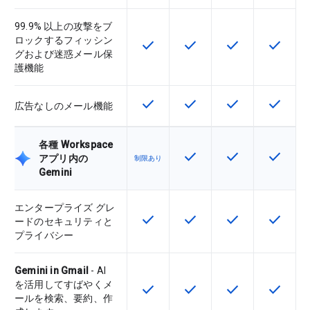
99.9% 以上の攻撃をブ
ロックするフィッシン
check
check
check
check
この機能は該当の SKU で利用で
この機能は該当の SKU 
この機能は該当の
この機能
グおよび迷惑メール保
護機能
check
check
check
check
この機能は該当の SKU で利用で
この機能は該当の SKU 
この機能は該当の
この機能
広告なしのメール機能
各種 Workspace
check
check
check
この機能は該当の SKU 
この機能は該当の
この機能
アプリ内の
制限あり
Gemini
エンタープライズ グレ
check
check
check
check
この機能は該当の SKU で利用で
この機能は該当の SKU 
この機能は該当の
この機能
ードのセキュリティと
プライバシー
Gemini in Gmail
- AI
を活用してすばやくメ
check
check
check
check
この機能は該当の SKU で利用で
この機能は該当の SKU 
この機能は該当の
この機能
ールを検索、要約、作