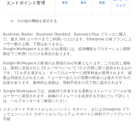
エンドポイント管理
基本
基本
高度
ライズ
expand_more
その他の機能を表示する
Business Starter、Business Standard、Business Plus プランのご購入
で、最大 300 ユーザーまでご利用いただけます。Enterprise の各プランにユ
ーザー数の上限、下限はありません。
Google Workspace をお使いのお客様には、追加機能をプロモーション期間
限定でご利用いただける場合があります。
Google Workspace の新規のお客様のみが対象となります。このお試し価格
は、最初に追加された 20 ユーザーについて 12 か月間に限り提供されるもの
です。12 か月を過ぎると、すべてのユーザーに標準料金が適用されます。端
数は四捨五入されるため、1 ユーザーあたりの実際の料金には最大 0.01% の
誤差があります。最終的な金額は、登録手続きの完了前に提示されます。
Google Workspace では、組織内で共有できる柔軟なストレージ プールが各
ユーザーに提供されます。組織のストレージを追加する方法について詳しく
は、ヘルプセンターをご確認ください。
スタンダード サポートからエンハンスト サポート、または Enterprise プラ
ンでエンハンスト サポートからプレミアム サポートに有料でアップグレード
可能