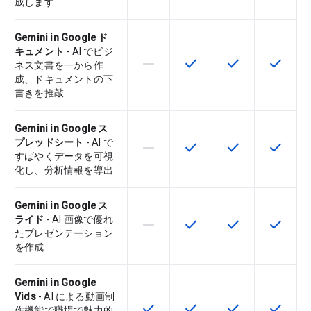
成します
Gemini in Google ド
キュメント
- AI でビジ
horizontal_rule
check
check
check
この機能は該当の SKU でサポー
この機能は該当の SKU 
この機能は該当の
この機能
ネス文書を一から作
成、ドキュメントの下
書きを推敲
Gemini in Google ス
プレッドシート
- AI で
horizontal_rule
check
check
check
この機能は該当の SKU でサポー
この機能は該当の SKU 
この機能は該当の
この機能
すばやくデータを可視
化し、分析情報を導出
Gemini in Google ス
ライド
- AI 画像で優れ
horizontal_rule
check
check
check
この機能は該当の SKU でサポー
この機能は該当の SKU 
この機能は該当の
この機能
たプレゼンテーション
を作成
Gemini in Google
Vids
- AI による動画制
check
check
check
check
この機能は該当の SKU で利用で
この機能は該当の SKU 
この機能は該当の
この機能
作機能で職場で魅力的