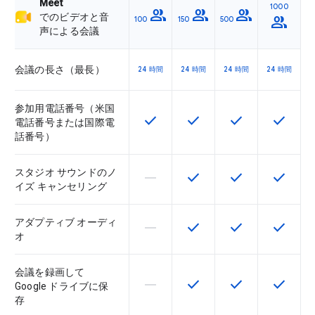
Meet
1000
group
group
group
でのビデオと音
group
100
150
500
声による会議
会議の長さ（最長）
24 時間
24 時間
24 時間
24 時間
参加用電話番号（米国
check
check
check
check
この機能は該当の SKU で利用で
この機能は該当の SKU 
この機能は該当の
この機能
電話番号または国際電
話番号）
スタジオ サウンドのノ
horizontal_rule
check
check
check
この機能は該当の SKU でサポー
この機能は該当の SKU 
この機能は該当の
この機能
イズ キャンセリング
アダプティブ オーディ
horizontal_rule
check
check
check
この機能は該当の SKU でサポー
この機能は該当の SKU 
この機能は該当の
この機能
オ
会議を録画して
horizontal_rule
check
check
check
この機能は該当の SKU でサポー
この機能は該当の SKU 
この機能は該当の
この機能
Google ドライブに保
存