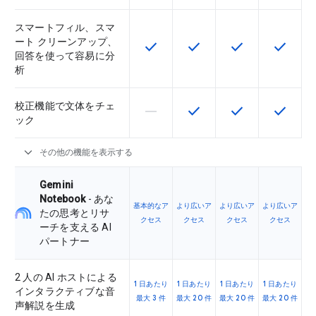
スマートフィル、スマ
ート クリーンアップ、
check
check
check
check
この機能は該当の SKU で利用で
この機能は該当の SKU 
この機能は該当の
この機能
回答を使って容易に分
析
校正機能で文体をチェ
horizontal_rule
check
check
check
この機能は該当の SKU でサポー
この機能は該当の SKU 
この機能は該当の
この機能
ック
expand_more
その他の機能を表示する
Gemini
Notebook
- あな
基本的なア
より広いア
より広いア
より広いア
たの思考とリサ
クセス
クセス
クセス
クセス
ーチを支える AI
パートナー
2 人の AI ホストによる
1 日あたり
1 日あたり
1 日あたり
1 日あたり
インタラクティブな音
最大 3 件
最大 20 件
最大 20 件
最大 20 件
声解説を生成