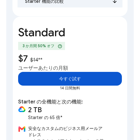
Starter 機能の比較
Standard
help
3 か月間 50% オフ
$7
$14
**
ユーザーあたりの月額
今すぐ試す
14 日間無料
Starter の全機能と次の機能:
2 TB
Starter の 65 倍*
安全なカスタムのビジネス用メールア
ドレス