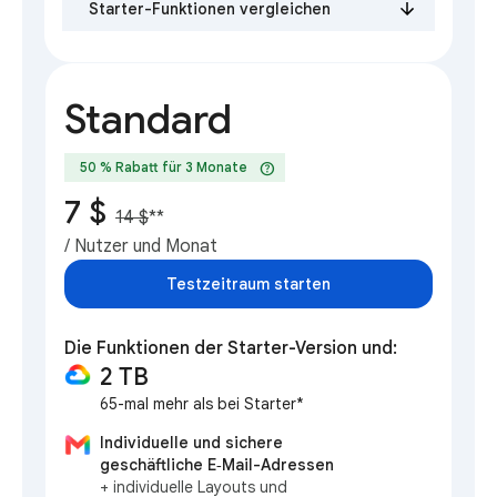
Starter-Funktionen vergleichen
Standard
help
50 % Rabatt für 3 Monate
7 $
14 $
**
/ Nutzer und Monat
Testzeitraum starten
Die Funktionen der Starter-Version und:
2 TB
65-mal mehr als bei Starter*
Individuelle und sichere
geschäftliche E‑Mail-Adressen
+ individuelle Layouts und