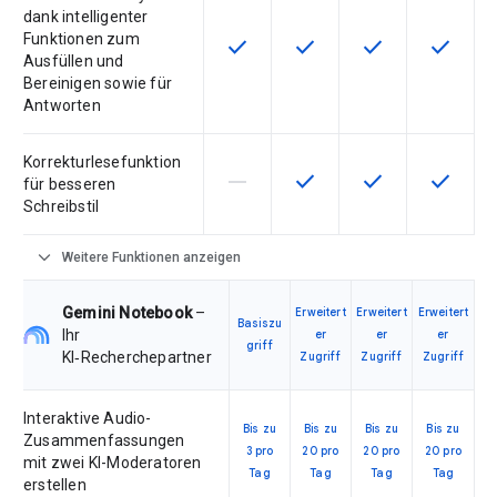
dank intelligenter
Funktionen zum
check
check
check
check
Diese Funktion ist für die Artikel
Diese Funktion ist für die
Diese Funktion is
Diese Fu
Ausfüllen und
Bereinigen sowie für
Antworten
Korrekturlesefunktion
horizontal_rule
check
check
check
Diese Funktion ist für die Artikeln
Diese Funktion ist für die
Diese Funktion is
Diese Fu
für besseren
Schreibstil
expand_more
Weitere Funktionen anzeigen
Gemini Notebook
–
Erweitert
Erweitert
Erweitert
Basiszu
Ihr
er
er
er
griff
KI‑Recherchepartner
Zugriff
Zugriff
Zugriff
Interaktive Audio-
Bis zu
Bis zu
Bis zu
Bis zu
Zusammenfassungen
3 pro
20 pro
20 pro
20 pro
mit zwei KI-Moderatoren
Tag
Tag
Tag
Tag
erstellen