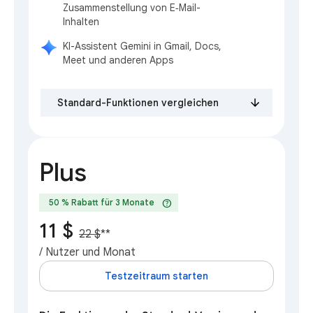
Zusammenstellung von E‑Mail-
Inhalten
KI-Assistent Gemini in Gmail, Docs,
Meet und anderen Apps
Standard-Funktionen vergleichen
Plus
help
50 % Rabatt für 3 Monate
11 $
22 $
**
/ Nutzer und Monat
Testzeitraum starten