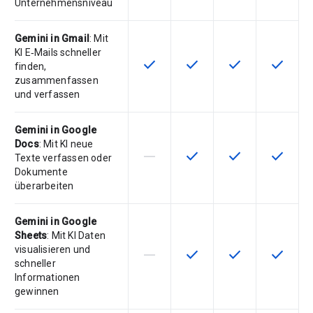
Unternehmensniveau
Gemini in Gmail
: Mit
KI E‑Mails schneller
check
check
check
check
Diese Funktion ist für die Artikel
Diese Funktion ist für die
Diese Funktion is
Diese Fu
finden,
zusammenfassen
und verfassen
Gemini in Google
Docs
: Mit KI neue
horizontal_rule
check
check
check
Diese Funktion ist für die Artikeln
Diese Funktion ist für die
Diese Funktion is
Diese Fu
Texte verfassen oder
Dokumente
überarbeiten
Gemini in Google
Sheets
: Mit KI Daten
visualisieren und
horizontal_rule
check
check
check
Diese Funktion ist für die Artikeln
Diese Funktion ist für die
Diese Funktion is
Diese Fu
schneller
Informationen
gewinnen