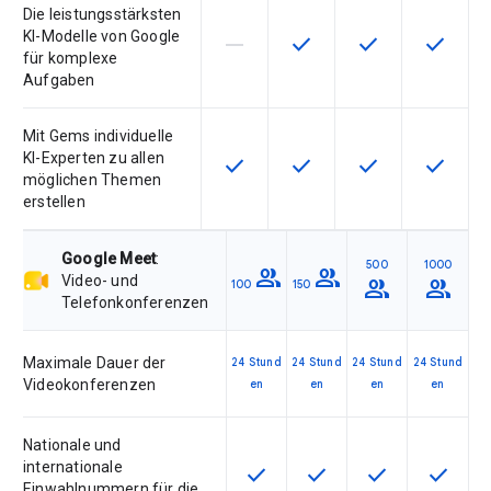
Die leistungsstärksten
KI-Modelle von Google
horizontal_rule
check
check
check
Diese Funktion ist für die Artikeln
Diese Funktion ist für die
Diese Funktion is
Diese Fu
für komplexe
Aufgaben
Mit Gems individuelle
KI-Experten zu allen
check
check
check
check
Diese Funktion ist für die Artikel
Diese Funktion ist für die
Diese Funktion is
Diese Fu
möglichen Themen
erstellen
Google Meet
:
500
1000
group
group
Video- und
group
group
100
150
Telefonkonferenzen
Maximale Dauer der
24 Stund
24 Stund
24 Stund
24 Stund
Videokonferenzen
en
en
en
en
Nationale und
internationale
check
check
check
check
Diese Funktion ist für die Artik
Diese Funktion ist für d
Diese Funktion i
Diese Fu
Einwahlnummern für die