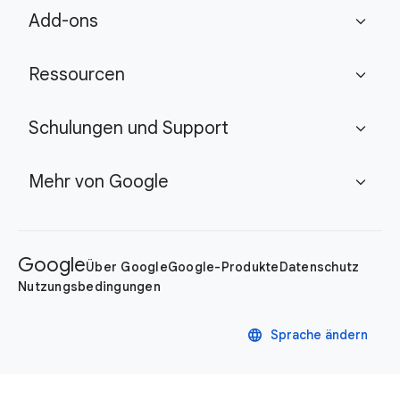
Add-ons
expand_more
Ressourcen
expand_more
Schulungen und Support
expand_more
Mehr von Google
expand_more
Google
Über Google
Google-Produkte
Datenschutz
Nutzungsbedingungen
language
Sprache ändern