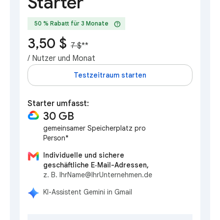
Starter
help
50 % Rabatt für 3 Monate
3,50 $
7 $
**
/ Nutzer und Monat
Testzeitraum starten
Starter umfasst:
30 GB
gemeinsamer Speicherplatz pro
Person*
Individuelle und sichere
geschäftliche E‑Mail-Adressen,
z. B. IhrName@IhrUnternehmen.de
KI-Assistent Gemini in Gmail