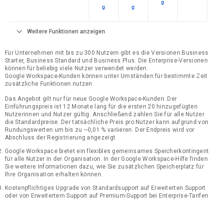
g
g
g
expand_more
Weitere Funktionen anzeigen
Für Unternehmen mit bis zu 300 Nutzern gibt es die Versionen Business
Starter, Business Standard und Business Plus. Die Enterprise-Versionen
können für beliebig viele Nutzer verwendet werden.
Google Workspace-Kunden können unter Umständen für bestimmte Zeit
zusätzliche Funktionen nutzen.
Das Angebot gilt nur für neue Google Workspace-Kunden. Der
Einführungspreis ist 12 Monate lang für die ersten 20 hinzugefügten
Nutzerinnen und Nutzer gültig. Anschließend zahlen Sie für alle Nutzer
die Standardpreise. Der tatsächliche Preis pro Nutzer kann aufgrund von
Rundungswerten um bis zu ~0,01 % variieren. Der Endpreis wird vor
Abschluss der Registrierung angezeigt.
Google Workspace bietet ein flexibles gemeinsames Speicherkontingent
für alle Nutzer in der Organisation. In der Google Workspace-Hilfe finden
Sie weitere Informationen dazu, wie Sie zusätzlichen Speicherplatz für
Ihre Organisation erhalten können.
Kostenpflichtiges Upgrade von Standardsupport auf Erweiterten Support
oder von Erweitertem Support auf Premium-Support bei Enterprise-Tarifen