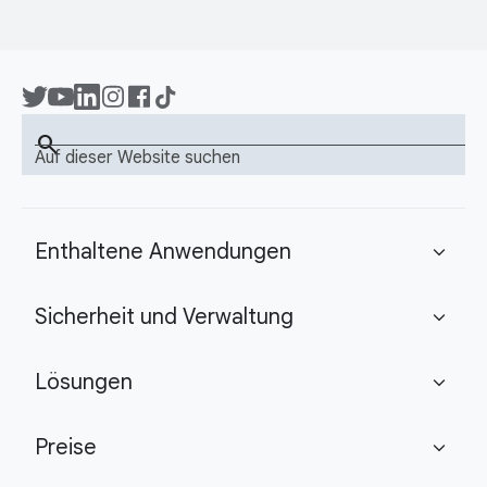
search
Auf dieser Website suchen
Enthaltene Anwendungen
expand_more
Sicherheit und Verwaltung
expand_more
Lösungen
expand_more
Preise
expand_more