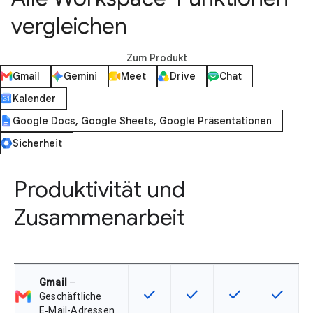
vergleichen
Zum Produkt
Gmail
Gemini
Meet
Drive
Chat
Kalender
Google Docs, Google Sheets, Google Präsentationen
Sicherheit
Produktivität und
Zusammenarbeit
Gmail
–
check
check
check
check
Diese Funktion ist für die Artikel
Diese Funktion ist für die
Diese Funktion is
Diese Fu
Geschäftliche
E‑Mail-Adressen