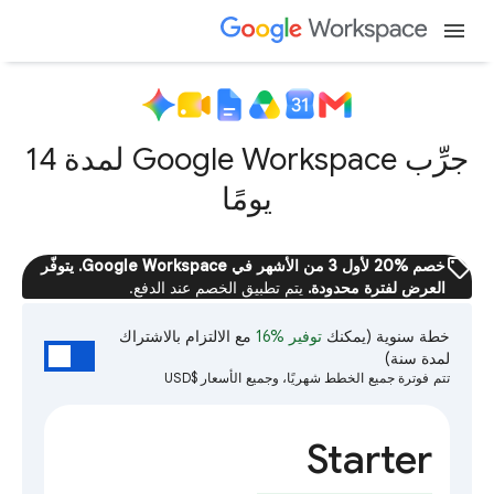
menu
جرِّب Google Workspace لمدة 14
يومًا
sell
خصم %20 لأول 3 من الأشهر في Google Workspace. يتوفّر
العرض لفترة محدودة.
يتم تطبيق الخصم عند الدفع.
خطة سنوية
(يمكنك
توفير %16
مع الالتزام بالاشتراك
لمدة سنة)
تتم فوترة جميع الخطط شهريًا، وجميع الأسعار $USD
Starter