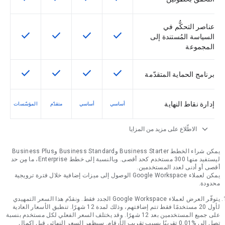
عناصر التحكُّم في
check
check
check
check
تتوفّر هذه الميزة لرمز التخزين التعريفي
تتوفّر هذه الميزة لرمز التخزي
تتوفّر هذه الميزة لر
تتوفّر هذه
السياسة المُستندة إلى
المجموعة
check
check
check
check
تتوفّر هذه الميزة لرمز التخزين التعريفي
تتوفّر هذه الميزة لرمز التخزي
تتوفّر هذه الميزة لر
تتوفّر هذه
برنامج الحماية المتقدّمة
إدارة نقاط النهاية
أساسي
أساسي
متقدّم
المؤسّسات
expand_more
الاطّلاع على مزيد من المزايا
يمكن شراء الخطط Business Starter وBusiness Standard وBusiness Plus
ليستفيد منها 300 مستخدم كحد أقصى. وبالنسبة إلى خطط Enterprise، ما مِن حد
أقصى أو أدنى لعدد المستخدمين.
يمكن لعملاء Google Workspace الوصول إلى ميزات إضافية خلال فترة ترويجية
محدودة.
يتوفّر العرض لعملاء Google Workspace الجدد فقط. ونقدّم هذا السعر التمهيدي
لأول 20 مستخدمًا فقط تتم إضافتهم، وذلك لمدة 12 شهرًا. تنطبق الأسعار العادية
على جميع المستخدمين بعد 12 شهرًا. وقد يختلف السعر الفعلي لكل مستخدم بنسبة
تصل إلى %0.01 تقريبًا بسبب تقريب الأرقام. سيظهر السعر النهائي قبل إكمال