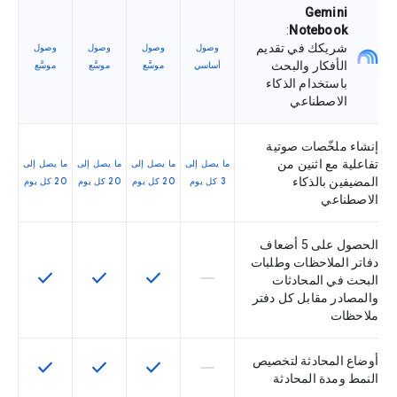
‫Gemini
:
Notebook
شريكك في تقديم
وصول
وصول
وصول
وصول
الأفكار والبحث
أساسي
موسَّع
موسَّع
موسَّع
باستخدام الذكاء
الاصطناعي
إنشاء ملخّصات صوتية
تفاعلية مع اثنين من
ما يصل إلى
ما يصل إلى
ما يصل إلى
ما يصل إلى
المضيفين بالذكاء
3 كل يوم
20 كل يوم
20 كل يوم
20 كل يوم
الاصطناعي
الحصول على 5 أضعاف
دفاتر الملاحظات وطلبات
check
check
check
horizontal_rule
لا تتوفّر هذه الميزة لرمز التخزين التعري
تتوفّر هذه الميزة لرمز التخزي
تتوفّر هذه الميزة لر
تتوفّر هذه
البحث في المحادثات
والمصادر مقابل كل دفتر
ملاحظات
أوضاع المحادثة لتخصيص
check
check
check
horizontal_rule
لا تتوفّر هذه الميزة لرمز التخزين التعري
تتوفّر هذه الميزة لرمز التخزي
تتوفّر هذه الميزة لر
تتوفّر هذه
النمط ومدة المحادثة