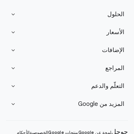
الحلول
expand_more
الأسعار
expand_more
الإضافات
expand_more
المراجع
expand_more
التعلّم والدعم
expand_more
المزيد من Google
expand_more
جوجل
لمحة عن Google
منتجات Google
الخصوصية
الأحكام