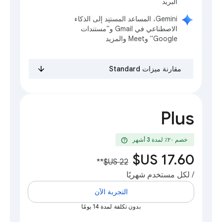
البريد"
‫Gemini، المساعد المستنِد إلى الذكاء
الاصطناعي في Gmail و"مستندات
Google" وMeet والمزيد
مقارنة ميزات Standard
Plus
help
خصم ٢٠٪؜ لمدة 3 أشهر
**
/ لكل مستخدم شهريًا
التجربة الآن
بدون تكلفة لمدة 14 يومًا