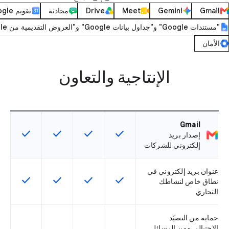
Gmail
Gemini
Meet
Drive
محادثة
تقويم Google
"مستندات Google" و"جداول بيانات Google" و"العروض التقديمية من Google"
الأمان
الإنتاجية والتعاون
Gmail
check
check
check
check
تتوفّر هذه الميزة لرمز التخزين التعريفي
تتوفّر هذه الميزة لرمز التخزي
تتوفّر هذه الميزة لر
تتوفّر هذه
إصدار بريد
إلكتروني للشركات
عنوان بريد إلكتروني في
check
check
check
check
تتوفّر هذه الميزة لرمز التخزين التعريفي
تتوفّر هذه الميزة لرمز التخزي
تتوفّر هذه الميزة لر
تتوفّر هذه
نطاق خاص لنشاطك
التجاري
حماية من التصيّد
الاحتيالي ومن الرسائل