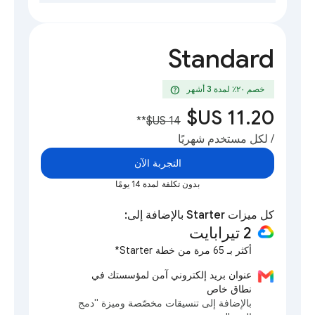
Standard
help
خصم ٢٠٪؜ لمدة 3 أشهر
**
/ لكل مستخدم شهريًا
التجربة الآن
بدون تكلفة لمدة 14 يومًا
كل ميزات Starter بالإضافة إلى:
‫2 تيرابايت
أكثر بـ 65 مرة من خطة Starter*
عنوان بريد إلكتروني آمن لمؤسستك في
نطاق خاص
بالإضافة إلى تنسيقات مخصّصة وميزة "دمج