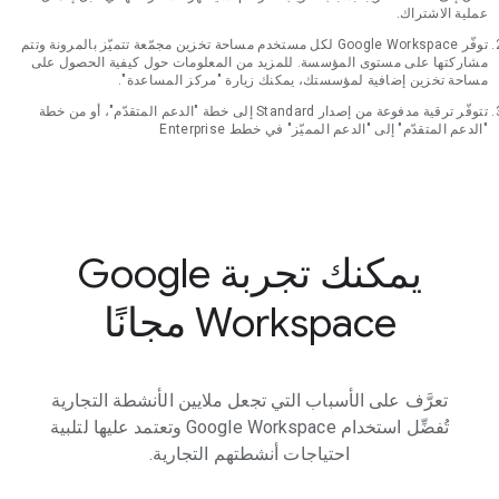
عملية الاشتراك.
توفّر Google Workspace لكل مستخدم مساحة تخزين مجمّعة تتميّز بالمرونة وتتم
مشاركتها على مستوى المؤسسة. للمزيد من المعلومات حول كيفية الحصول على
مساحة تخزين إضافية لمؤسستك، يمكنك زيارة "مركز المساعدة".
تتوفّر ترقية مدفوعة من إصدار Standard إلى خطة "الدعم المتقدّم"، أو من خطة
"الدعم المتقدّم" إلى "الدعم المميّز" في خطط Enterprise
يمكنك تجربة Google
Workspace مجانًا
تعرَّف على الأسباب التي تجعل ملايين الأنشطة التجارية
تُفضِّل استخدام Google Workspace وتعتمد عليها لتلبية
احتياجات أنشطتهم التجارية.