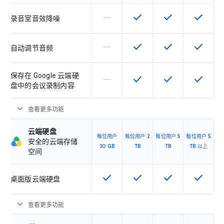
horizontal_rule
check
check
check
该 SKU 不支持此功能
该 SKU 提供此功能
该 SKU 提供此功
该 SKU
录音室音效降噪
horizontal_rule
check
check
check
该 SKU 不支持此功能
该 SKU 提供此功能
该 SKU 提供此功
该 SKU
自动调节音频
保存在 Google 云端硬
horizontal_rule
check
check
check
该 SKU 不支持此功能
该 SKU 提供此功能
该 SKU 提供此功
该 SKU
盘中的会议录制内容
expand_more
查看更多功能
云端硬盘
每位用户
每位用户 2
每位用户 5
每位用户 5
安全的云端存储
30 GB
TB
TB
TB 以上
空间
check
check
check
check
该 SKU 提供此功能
该 SKU 提供此功能
该 SKU 提供此功
该 SKU
桌面版云端硬盘
expand_more
查看更多功能