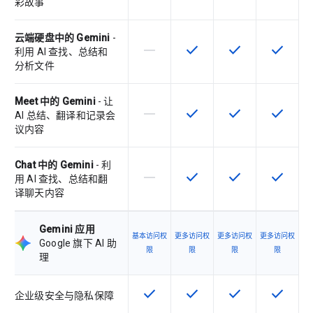
彩故事
云端硬盘中的 Gemini
-
horizontal_rule
check
check
check
该 SKU 不支持此功能
该 SKU 提供此功能
该 SKU 提供此功
该 SKU
利用 AI 查找、总结和
分析文件
Meet 中的 Gemini
- 让
horizontal_rule
check
check
check
该 SKU 不支持此功能
该 SKU 提供此功能
该 SKU 提供此功
该 SKU
AI 总结、翻译和记录会
议内容
Chat 中的 Gemini
- 利
horizontal_rule
check
check
check
该 SKU 不支持此功能
该 SKU 提供此功能
该 SKU 提供此功
该 SKU
用 AI 查找、总结和翻
译聊天内容
Gemini 应用
基本访问权
更多访问权
更多访问权
更多访问权
Google 旗下 AI 助
限
限
限
限
理
check
check
check
check
该 SKU 提供此功能
该 SKU 提供此功能
该 SKU 提供此功
该 SKU
企业级安全与隐私保障