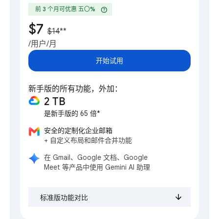
help
前 3 个月可优惠 五〇%
$7
$14
**
/用户/月
开始试用
新手版的所有功能，外加：
2 TB
是新手版的 65 倍*
安全的定制化企业邮箱
+ 自定义布局和邮件合并功能
在 Gmail、Google 文档、Google
Meet 等产品中使用 Gemini AI 助理
标准版功能对比