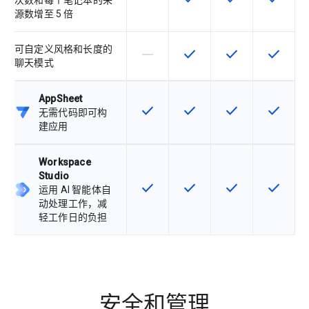
次数和每个笔记本的来
源数增至 5 倍
可自定义风格和长度的
horizontal_rule
check
check
check
该 SKU 不支持此功能
该 SKU 提供此功能
该 SKU 提供此功
该 SKU
聊天模式
AppSheet
check
check
check
check
该 SKU 提供此功能
该 SKU 提供此功能
该 SKU 提供此功
该 SKU
无需代码即可构
建应用
Workspace
Studio
check
check
check
check
该 SKU 提供此功能
该 SKU 提供此功能
该 SKU 提供此功
该 SKU
运用 AI 智能体自
动处理工作，减
轻工作日的负担
安全和管理