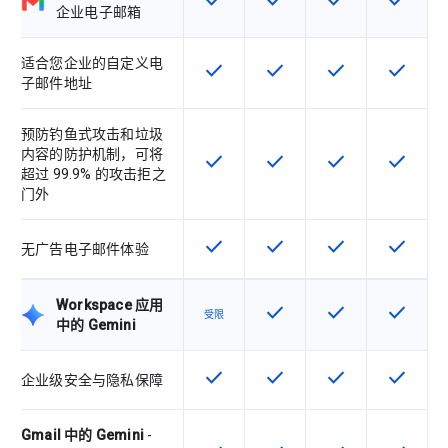
check
check
check
check
该 SKU 提供此功能
该 SKU 提供此功能
该 SKU 提供此功
该 SKU
企业电子邮箱
适合您企业的自定义电
check
check
check
check
该 SKU 提供此功能
该 SKU 提供此功能
该 SKU 提供此功
该 SKU
子邮件地址
预防钓鱼式攻击和垃圾
内容的防护机制，可将
check
check
check
check
该 SKU 提供此功能
该 SKU 提供此功能
该 SKU 提供此功
该 SKU
超过 99.9% 的攻击拒之
门外
check
check
check
check
该 SKU 提供此功能
该 SKU 提供此功能
该 SKU 提供此功
该 SKU
无广告电子邮件体验
Workspace 应用
check
check
check
该 SKU 提供此功能
该 SKU 提供此功
该 SKU
受限
中的 Gemini
check
check
check
check
该 SKU 提供此功能
该 SKU 提供此功能
该 SKU 提供此功
该 SKU
企业级安全与隐私保障
Gmail 中的 Gemini
-