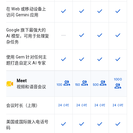
在 Web 或移动设备上
check
check
check
check
该 SKU 提供此功能
该 SKU 提供此功能
该 SKU 提供此功
该 SKU
访问 Gemini 应用
Google 旗下最强大的
horizontal_rule
check
check
check
该 SKU 不支持此功能
该 SKU 提供此功能
该 SKU 提供此功
该 SKU
AI 模型，可用于处理复
杂任务
使用 Gem 针对任何主
check
check
check
check
该 SKU 提供此功能
该 SKU 提供此功能
该 SKU 提供此功
该 SKU
题打造自定义 AI 专家
1000
Meet
group
group
group
group
100
150
500
视频和语音会议
会议时长（上限）
24 小时
24 小时
24 小时
24 小时
美国或国际拨入电话号
check
check
check
check
该 SKU 提供此功能
该 SKU 提供此功能
该 SKU 提供此功
该 SKU
码