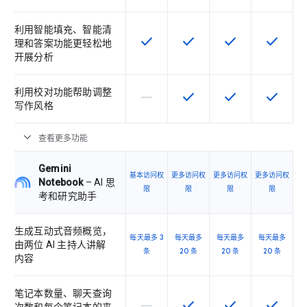
利用智能填充、智能清
check
check
check
check
该 SKU 提供此功能
该 SKU 提供此功能
该 SKU 提供此功
该 SKU
理和答案功能更轻松地
开展分析
利用校对功能帮助调整
horizontal_rule
check
check
check
该 SKU 不支持此功能
该 SKU 提供此功能
该 SKU 提供此功
该 SKU
写作风格
expand_more
查看更多功能
Gemini
基本访问权
更多访问权
更多访问权
更多访问权
Notebook
– AI 思
限
限
限
限
考和研究助手
生成互动式音频概览，
每天最多 3
每天最多
每天最多
每天最多
由两位 AI 主持人讲解
条
20 条
20 条
20 条
内容
笔记本数量、聊天查询
horizontal_rule
check
check
check
该 SKU 不支持此功能
该 SKU 提供此功能
该 SKU 提供此功
该 SKU