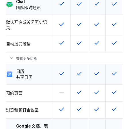
Chat
check
check
check
check
该 SKU 提供此功能
该 SKU 提供此功能
该 SKU 提供此功
该 SKU
团队即时通讯
默认开启或关闭历史记
check
check
check
check
该 SKU 提供此功能
该 SKU 提供此功能
该 SKU 提供此功
该 SKU
录
check
check
check
check
该 SKU 提供此功能
该 SKU 提供此功能
该 SKU 提供此功
该 SKU
自动接受邀请
expand_more
查看更多功能
日历
check
check
check
check
该 SKU 提供此功能
该 SKU 提供此功能
该 SKU 提供此功
该 SKU
共享日历
horizontal_rule
check
check
check
该 SKU 不支持此功能
该 SKU 提供此功能
该 SKU 提供此功
该 SKU
预约页面
check
check
check
check
该 SKU 提供此功能
该 SKU 提供此功能
该 SKU 提供此功
该 SKU
浏览和预订会议室
Google 文档、表