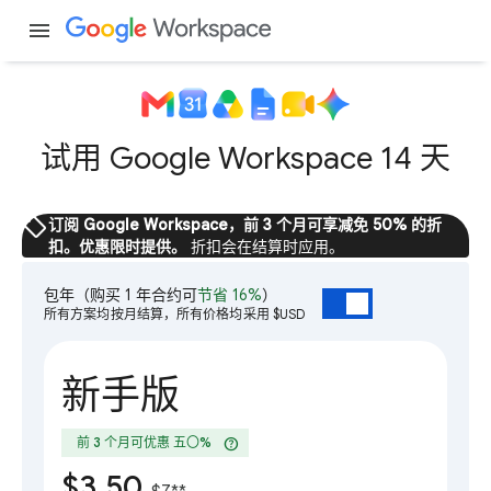
menu
试用 Google Workspace 14 天
sell
订阅 Google Workspace，前 3 个月可享减免 50% 的折
扣。优惠限时提供。
折扣会在结算时应用。
包年
（购买 1 年合约可
节省 16%
）
所有方案均按月结算，所有价格均采用 $USD
新手版
help
前 3 个月可优惠 五〇%
$3.50