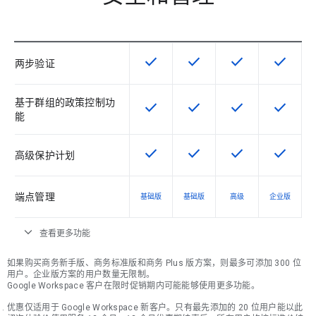
check
check
check
check
该 SKU 提供此功能
该 SKU 提供此功能
该 SKU 提供此功
该 SKU
两步验证
基于群组的政策控制功
check
check
check
check
该 SKU 提供此功能
该 SKU 提供此功能
该 SKU 提供此功
该 SKU
能
check
check
check
check
该 SKU 提供此功能
该 SKU 提供此功能
该 SKU 提供此功
该 SKU
高级保护计划
端点管理
基础版
基础版
高级
企业版
expand_more
查看更多功能
如果购买商务新手版、商务标准版和商务 Plus 版方案，则最多可添加 300 位
用户。企业版方案的用户数量无限制。
Google Workspace 客户在限时促销期内可能能够使用更多功能。
优惠仅适用于 Google Workspace 新客户。只有最先添加的 20 位用户能以此