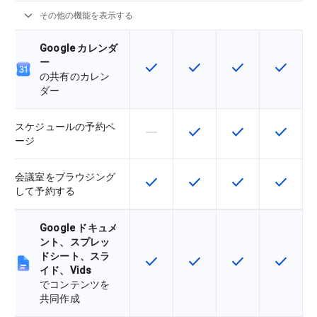
expand_more
その他の機能を表示する
Google カレンダ
ー
check
check
check
check
この機能は該当の SKU で利用で
この機能は該当の SKU 
この機能は該当の
この機能
の共有のカレン
ダー
スケジュールの予約ペ
horizontal_rule
check
check
check
この機能は該当の SKU でサポー
この機能は該当の SKU 
この機能は該当の
この機能
ージ
会議室をブラウジング
check
check
check
check
この機能は該当の SKU で利用で
この機能は該当の SKU 
この機能は該当の
この機能
して予約する
Google ドキュメ
ント、スプレッ
ドシート、スラ
check
check
check
check
この機能は該当の SKU で利用で
この機能は該当の SKU 
この機能は該当の
この機能
イド、Vids
でコンテンツを
共同作成