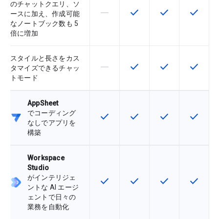
のチャットクエリ、ソ
horizontal_rule
check
check
check
この機能は該当の SKU でサポー
この機能は該当の SKU 
この機能は該当の
この機能
ースに加え、作成可能
なノートブック数も 5
倍に増加
スタイルと長さをカス
horizontal_rule
check
check
check
この機能は該当の SKU でサポー
この機能は該当の SKU 
この機能は該当の
この機能
タマイズできるチャッ
トモード
AppSheet
でコーディング
check
check
check
check
この機能は該当の SKU で利用で
この機能は該当の SKU 
この機能は該当の
この機能
なしでアプリを
構築
Workspace
Studio
がインテリジェ
check
check
check
check
この機能は該当の SKU で利用で
この機能は該当の SKU 
この機能は該当の
この機能
ントな AI エージ
ェントで日々の
業務を自動化