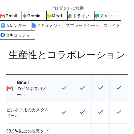
プロダクトに移動
Gmail
Gemini
Meet
ドライブ
チャット
カレンダー
ドキュメント、スプレッドシート、スライド
セキュリティ
生産性とコラボレーション
Gmail
check
check
check
check
この機能は該当の SKU で利用で
この機能は該当の SKU 
この機能は該当の
この機能
のビジネス用メ
ール
ビジネス用のカスタム
check
check
check
check
この機能は該当の SKU で利用で
この機能は該当の SKU 
この機能は該当の
この機能
メール
99.9% 以上の攻撃をブ