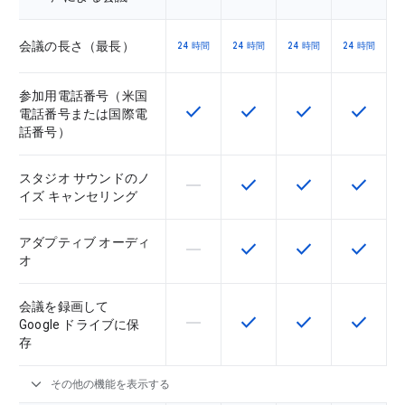
会議の長さ（最長）
24 時間
24 時間
24 時間
24 時間
参加用電話番号（米国
check
check
check
check
この機能は該当の SKU で利用で
この機能は該当の SKU 
この機能は該当の
この機能
電話番号または国際電
話番号）
スタジオ サウンドのノ
horizontal_rule
check
check
check
この機能は該当の SKU でサポー
この機能は該当の SKU 
この機能は該当の
この機能
イズ キャンセリング
アダプティブ オーディ
horizontal_rule
check
check
check
この機能は該当の SKU でサポー
この機能は該当の SKU 
この機能は該当の
この機能
オ
会議を録画して
horizontal_rule
check
check
check
この機能は該当の SKU でサポー
この機能は該当の SKU 
この機能は該当の
この機能
Google ドライブに保
存
expand_more
その他の機能を表示する