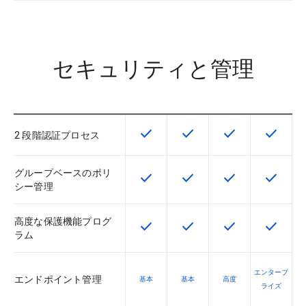
セキュリティと管理
check
check
check
check
この機能は該当の SKU で利用で
この機能は該当の SKU 
この機能は該当の
この機能
2 段階認証プロセス
グループベースのポリ
check
check
check
check
この機能は該当の SKU で利用で
この機能は該当の SKU 
この機能は該当の
この機能
シー管理
高度な保護機能プログ
check
check
check
check
この機能は該当の SKU で利用で
この機能は該当の SKU 
この機能は該当の
この機能
ラム
エンタープ
エンドポイント管理
基本
基本
高度
ライズ