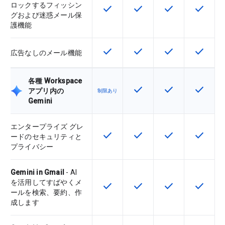
ロックするフィッシン
check
check
check
check
この機能は該当の SKU で利用で
この機能は該当の SKU 
この機能は該当の
この機能
グおよび迷惑メール保
護機能
check
check
check
check
この機能は該当の SKU で利用で
この機能は該当の SKU 
この機能は該当の
この機能
広告なしのメール機能
各種 Workspace
check
check
check
この機能は該当の SKU 
この機能は該当の
この機能
アプリ内の
制限あり
Gemini
エンタープライズ グレ
check
check
check
check
この機能は該当の SKU で利用で
この機能は該当の SKU 
この機能は該当の
この機能
ードのセキュリティと
プライバシー
Gemini in Gmail
- AI
を活用してすばやくメ
check
check
check
check
この機能は該当の SKU で利用で
この機能は該当の SKU 
この機能は該当の
この機能
ールを検索、要約、作
成します