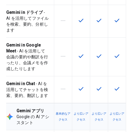
Gemini in ドライブ
-
AI を活用してファイル
horizontal_rule
check
check
check
この機能は該当の SKU でサポー
この機能は該当の SKU 
この機能は該当の
この機能
を検索、要約、分析し
ます
Gemini in Google
Meet
- AI を活用して
horizontal_rule
check
check
check
この機能は該当の SKU でサポー
この機能は該当の SKU 
この機能は該当の
この機能
会議の要約や翻訳を行
ったり、会議メモを作
成したりします
Gemini in Chat
- AI を
horizontal_rule
check
check
check
この機能は該当の SKU でサポー
この機能は該当の SKU 
この機能は該当の
この機能
活用してチャットを検
索、要約、翻訳します
Gemini アプリ
基本的なア
より広いア
より広いア
より広いア
Google の AI アシ
クセス
クセス
クセス
クセス
スタント