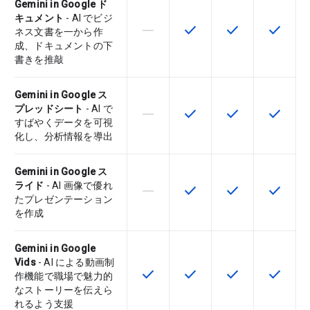
Gemini in Google ド
キュメント
- AI でビジ
horizontal_rule
check
check
check
この機能は該当の SKU でサポー
この機能は該当の SKU 
この機能は該当の
この機能
ネス文書を一から作
成、ドキュメントの下
書きを推敲
Gemini in Google ス
プレッドシート
- AI で
horizontal_rule
check
check
check
この機能は該当の SKU でサポー
この機能は該当の SKU 
この機能は該当の
この機能
すばやくデータを可視
化し、分析情報を導出
Gemini in Google ス
ライド
- AI 画像で優れ
horizontal_rule
check
check
check
この機能は該当の SKU でサポー
この機能は該当の SKU 
この機能は該当の
この機能
たプレゼンテーション
を作成
Gemini in Google
Vids
- AI による動画制
check
check
check
check
この機能は該当の SKU で利用で
この機能は該当の SKU 
この機能は該当の
この機能
作機能で職場で魅力的
なストーリーを伝えら
れるよう支援