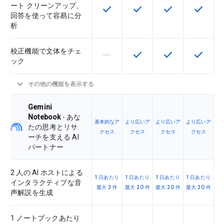
ート クリーンアップ、
check
check
check
check
この機能は該当の SKU で利用で
この機能は該当の SKU 
この機能は該当の
この機能
回答を使って容易に分
析
校正機能で文体をチェ
horizontal_rule
check
check
check
この機能は該当の SKU でサポー
この機能は該当の SKU 
この機能は該当の
この機能
ック
expand_more
その他の機能を表示する
Gemini
Notebook
- あな
基本的なア
より広いア
より広いア
より広いア
たの思考とリサ
クセス
クセス
クセス
クセス
ーチを支える AI
パートナー
2 人の AI ホストによる
1 日あたり
1 日あたり
1 日あたり
1 日あたり
インタラクティブな音
最大 3 件
最大 20 件
最大 20 件
最大 20 件
声解説を生成
1 ノートブックあたり