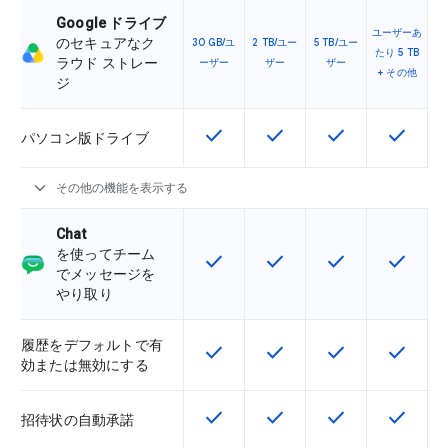
Google ドライブ
ユーザーあ
のセキュアなク
30 GB/ユ
2 TB/ユー
5 TB/ユー
たり 5 TB
ラウド ストレー
ーザー
ザー
ザー
+ その他
ジ
check
check
check
check
この機能は該当の SKU で利用で
この機能は該当の SKU 
この機能は該当の
この機能
パソコン版ドライブ
expand_more
その他の機能を表示する
Chat
を使ってチーム
check
check
check
check
この機能は該当の SKU で利用で
この機能は該当の SKU 
この機能は該当の
この機能
でメッセージを
やり取り
履歴をデフォルトで有
check
check
check
check
この機能は該当の SKU で利用で
この機能は該当の SKU 
この機能は該当の
この機能
効または無効にする
check
check
check
check
この機能は該当の SKU で利用で
この機能は該当の SKU 
この機能は該当の
この機能
招待状の自動承諾