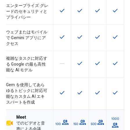
エンタープライズ グレ
check
check
check
check
この機能は該当の SKU で利用で
この機能は該当の SKU 
この機能は該当の
この機能
ードのセキュリティと
プライバシー
ウェブまたはモバイル
check
check
check
check
この機能は該当の SKU で利用で
この機能は該当の SKU 
この機能は該当の
この機能
で Gemini アプリにア
クセス
複雑なタスクに対応す
horizontal_rule
check
check
check
この機能は該当の SKU でサポー
この機能は該当の SKU 
この機能は該当の
この機能
る Google の最も高性
能な AI モデル
Gem を使用してあら
ゆるトピックに対応可
check
check
check
check
この機能は該当の SKU で利用で
この機能は該当の SKU 
この機能は該当の
この機能
能なカスタム AI エキ
スパートを作成
Meet
1000
group
group
group
でのビデオと音
group
100
150
500
声による会議