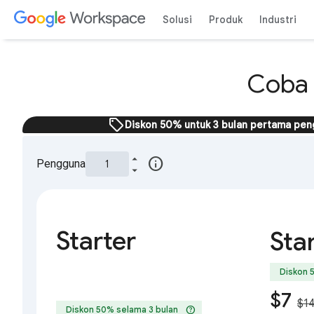
Solusi
Produk
Industri
Coba 
sell
Diskon 50% untuk 3 bulan pertama pen
info
Pengguna
Starter
Sta
Diskon 
$7
$1
help
Diskon 50% selama 3 bulan