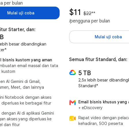
a per bulan
$11
Mulai uji coba
$22
**
/pengguna per bulan
tur Starter, dan:
TB
Mulai uji coba
lebih besar dibandingkan
ter*
Semua fitur Standard, dan:
l bisnis kustom yang aman
mbuatan email massal dan tata
k kustom
5 TB
2,5x lebih besar dibanding
ten AI Gemini di Gmail,
Standard*
men, Meet, dan lainnya
ni Notebook dengan akses
Email bisnis khusus yang
 diperluas ke berbagai fitur
+ eDiscovery
 dengan AI di aplikasi Gemini
Rapat video dengan pelac
an akses yang diperluas ke
kehadiran, 500 peserta
l dan fitur