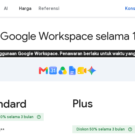
AI
Harga
Referensi
Kons
Google Workspace selama 1
ggunaan Google Workspace. Penawaran berlaku untuk waktu yang
Plus
ndard
help
50% selama 3 bulan
help
Diskon 50% selama 3 bulan
4
**