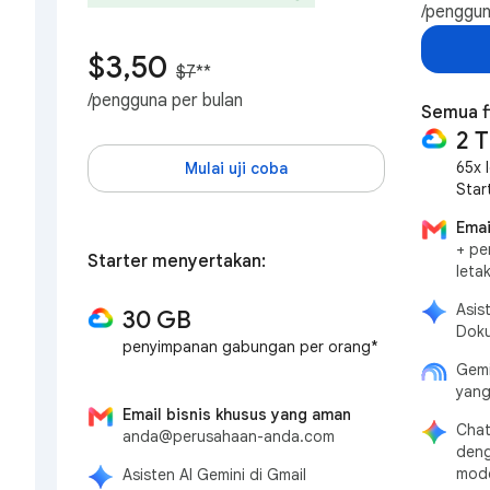
/penggun
$3,50
$7
**
/pengguna per bulan
Semua fi
2 
65x 
Mulai uji coba
Star
Emai
+ pe
Starter menyertakan:
leta
Asis
30 GB
Doku
penyimpanan gabungan per orang*
Gemi
yang
Email bisnis khusus yang aman
Chat
anda@perusahaan-anda.com
deng
mode
Asisten AI Gemini di Gmail