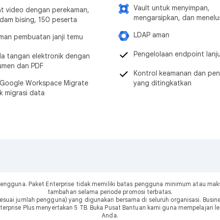
Vault untuk menyimpan,
t video dengan perekaman,
mengarsipkan, dan menelus
dam bising, 150 peserta
LDAP aman
man pembuatan janji temu
Pengelolaan endpoint lanj
a tangan elektronik dengan
umen dan PDF
Kontrol keamanan dan pen
 Google Workspace Migrate
yang ditingkatkan
k migrasi data
 pengguna. Paket Enterprise tidak memiliki batas pengguna minimum atau ma
tambahan selama periode promosi terbatas.
suai jumlah pengguna) yang digunakan bersama di seluruh organisasi. Busi
terprise Plus menyertakan 5 TB. Buka Pusat Bantuan kami guna mempelajari 
Anda.