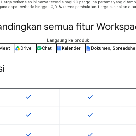
 Harga perkenalan ini hanya tersedia bagi 20 pengguna pertama yang ditamb
gguna dapat berbeda hingga ~0,01% karena pembulatan. Harga akhir akan dit
andingkan semua fitur Workspa
Langsung ke produk
Meet
Drive
Chat
Kalender
Dokumen, Spreadshee
si
check
check
Fitur ini tersedia untuk SKU ini
Fitur ini tersedia untuk 
check
check
Fitur ini tersedia untuk SKU ini
Fitur ini tersedia untuk 
check
check
Fitur ini tersedia untuk SKU ini
Fitur ini tersedia untuk 