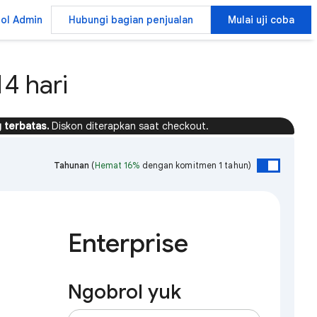
ol Admin
Hubungi bagian penjualan
Mulai uji coba
4 hari
 terbatas.
Diskon diterapkan saat checkout.
Tahunan
(
Hemat 16%
dengan komitmen 1 tahun)
Enterprise
Ngobrol yuk