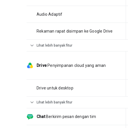
Audio Adaptif
Rekaman rapat disimpan ke Google Drive
expand_more
Lihat lebih banyak fitur
Drive
Penyimpanan cloud yang aman
Drive untuk desktop
expand_more
Lihat lebih banyak fitur
Chat
Berkirim pesan dengan tim