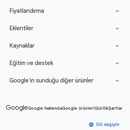
Fiyatlandırma
expand_more
Eklentiler
expand_more
Kaynaklar
expand_more
Eğitim ve destek
expand_more
Google'ın sunduğu diğer ürünler
expand_more
Google
Google hakkında
Google ürünleri
Gizlilik
Şartlar
language
Dili değiştir