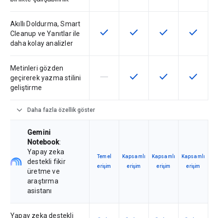
Akıllı Doldurma, Smart
check
check
check
check
Bu özellik SKU'da kullanılabilir
Bu özellik SKU'da kullanılab
Bu özellik SKU'da 
Bu özelli
Cleanup ve Yanıtlar ile
daha kolay analizler
Metinleri gözden
horizontal_rule
check
check
check
Bu özellik söz konusu SKU tarafın
Bu özellik SKU'da kullanılab
Bu özellik SKU'da 
Bu özelli
geçirerek yazma stilini
geliştirme
expand_more
Daha fazla özellik göster
Gemini
Notebook
:
Yapay zeka
Temel
Kapsamlı
Kapsamlı
Kapsamlı
destekli fikir
erişim
erişim
erişim
erişim
üretme ve
araştırma
asistanı
Yapay zeka destekli