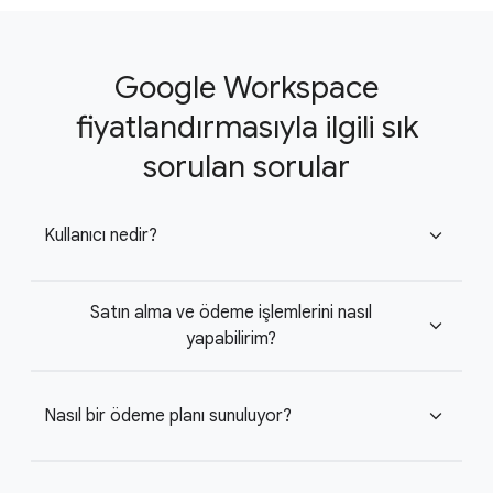
Google Workspace
fiyatlandırmasıyla ilgili sık
sorulan sorular
Kullanıcı nedir?
expand_more
Satın alma ve ödeme işlemlerini nasıl
expand_more
yapabilirim?
Nasıl bir ödeme planı sunuluyor?
expand_more