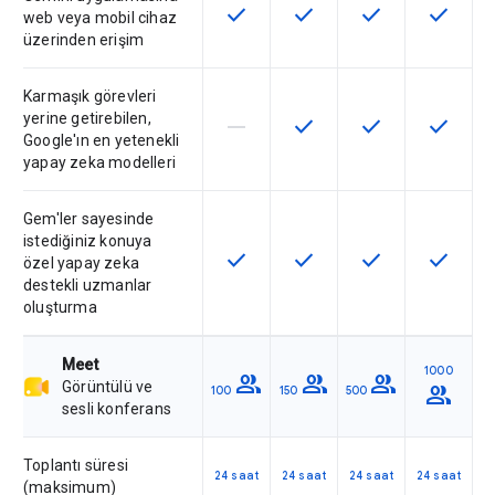
check
check
check
check
Bu özellik SKU'da kullanılabilir
Bu özellik SKU'da kullanılab
Bu özellik SKU'da 
Bu özelli
web veya mobil cihaz
üzerinden erişim
Karmaşık görevleri
yerine getirebilen,
horizontal_rule
check
check
check
Bu özellik söz konusu SKU tarafın
Bu özellik SKU'da kullanılab
Bu özellik SKU'da 
Bu özelli
Google'ın en yetenekli
yapay zeka modelleri
Gem'ler sayesinde
istediğiniz konuya
check
check
check
check
Bu özellik SKU'da kullanılabilir
Bu özellik SKU'da kullanılab
Bu özellik SKU'da 
Bu özelli
özel yapay zeka
destekli uzmanlar
oluşturma
Meet
1000
group
group
group
Görüntülü ve
group
100
150
500
sesli konferans
Toplantı süresi
24 saat
24 saat
24 saat
24 saat
(maksimum)