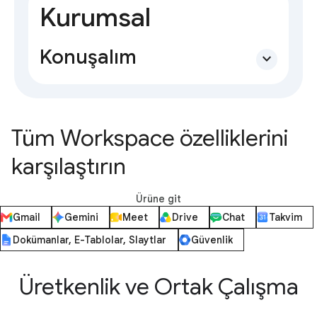
Kurumsal
Konuşalım
expand_more
Tüm Workspace özelliklerini
karşılaştırın
Ürüne git
Gmail
Gemini
Meet
Drive
Chat
Takvim
Dokümanlar, E-Tablolar, Slaytlar
Güvenlik
Üretkenlik ve Ortak Çalışma