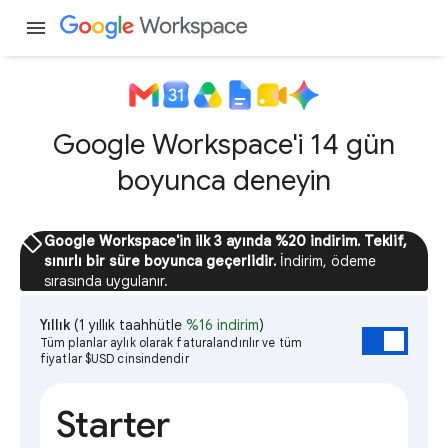
menu
Google Workspace'i 14 gün
boyunca deneyin
sell
Google Workspace'in ilk 3 ayında %20 indirim. Teklif,
sınırlı bir süre boyunca geçerlidir.
İndirim, ödeme
sırasında uygulanır.
Yıllık
(1 yıllık taahhütle
%16 indirim
)
Tüm planlar aylık olarak faturalandırılır ve tüm
fiyatlar $USD cinsindendir
Starter