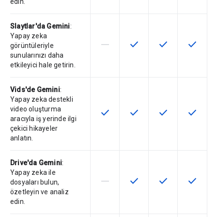
edin.
Slaytlar'da Gemini
:
Yapay zeka
horizontal_rule
check
check
check
Bu özellik söz konusu SKU tarafın
Bu özellik SKU'da kullanılab
Bu özellik SKU'da 
Bu özelli
görüntüleriyle
sunularınızı daha
etkileyici hale getirin.
Vids'de Gemini
:
Yapay zeka destekli
video oluşturma
check
check
check
check
Bu özellik SKU'da kullanılabilir
Bu özellik SKU'da kullanılab
Bu özellik SKU'da 
Bu özelli
aracıyla iş yerinde ilgi
çekici hikayeler
anlatın.
Drive'da Gemini
:
Yapay zeka ile
horizontal_rule
check
check
check
Bu özellik söz konusu SKU tarafın
Bu özellik SKU'da kullanılab
Bu özellik SKU'da 
Bu özelli
dosyaları bulun,
özetleyin ve analiz
edin.