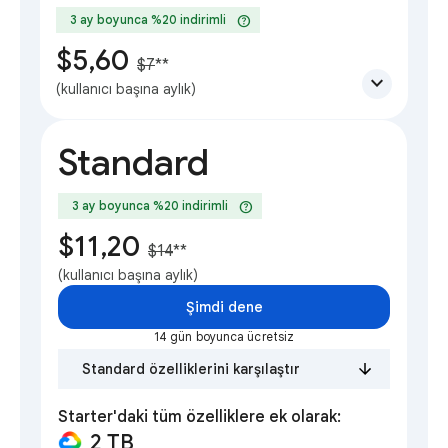
help
3 ay boyunca %20 indirimli
$5,60
$7
**
expand_more
(kullanıcı başına aylık)
Standard
help
3 ay boyunca %20 indirimli
$11,20
$14
**
(kullanıcı başına aylık)
Şimdi dene
14 gün boyunca ücretsiz
Standard özelliklerini karşılaştır
Starter'daki tüm özelliklere ek olarak:
2 TB