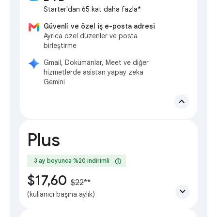
Starter'dan 65 kat daha fazla*
Güvenli ve özel iş e-posta adresi
Ayrıca özel düzenler ve posta
birleştirme
Gmail, Dokümanlar, Meet ve diğer
hizmetlerde asistan yapay zeka
Gemini
expand_less
Plus
help
3 ay boyunca %20 indirimli
$17,60
$22
**
expand_more
(kullanıcı başına aylık)