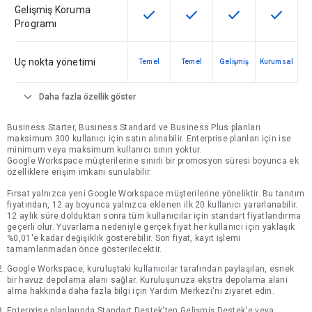
Gelişmiş Koruma
check
check
check
check
Bu özellik SKU'da kullanılabilir
Bu özellik SKU'da kullanılab
Bu özellik SKU'da 
Bu özelli
Programı
Uç nokta yönetimi
Temel
Temel
Gelişmiş
Kurumsal
expand_more
Daha fazla özellik göster
Business Starter, Business Standard ve Business Plus planları
maksimum 300 kullanıcı için satın alınabilir. Enterprise planları için ise
minimum veya maksimum kullanıcı sınırı yoktur.
Google Workspace müşterilerine sınırlı bir promosyon süresi boyunca ek
özelliklere erişim imkanı sunulabilir.
Fırsat yalnızca yeni Google Workspace müşterilerine yöneliktir. Bu tanıtım
fiyatından, 12 ay boyunca yalnızca eklenen ilk 20 kullanıcı yararlanabilir.
12 aylık süre dolduktan sonra tüm kullanıcılar için standart fiyatlandırma
geçerli olur. Yuvarlama nedeniyle gerçek fiyat her kullanıcı için yaklaşık
%0,01'e kadar değişiklik gösterebilir. Son fiyat, kayıt işlemi
tamamlanmadan önce gösterilecektir.
Google Workspace, kuruluştaki kullanıcılar tarafından paylaşılan, esnek
bir havuz depolama alanı sağlar. Kuruluşunuza ekstra depolama alanı
alma hakkında daha fazla bilgi için Yardım Merkezi'ni ziyaret edin.
Enterprise planlarında Standart Destek'ten Gelişmiş Destek'e veya