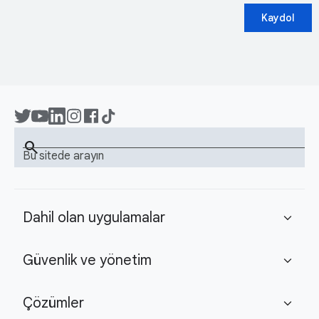
Kaydol
search
Bu sitede arayın
Dahil olan uygulamalar
expand_more
Güvenlik ve yönetim
expand_more
Çözümler
expand_more