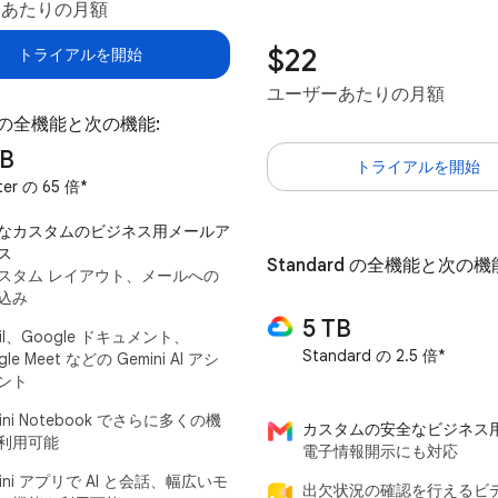
ーあたりの月額
$22
トライアルを開始
ユーザーあたりの月額
er の全機能と次の機能:
TB
トライアルを開始
ter の 65 倍*
なカスタムのビジネス用メールア
ス
Standard の全機能と次の機
スタム レイアウト、メールへの
込み
5 TB
il、Google ドキュメント、
Standard の 2.5 倍*
gle Meet などの Gemini AI アシ
ント
ini Notebook でさらに多くの機
カスタムの安全なビジネス
利用可能
電子情報開示にも対応
ini アプリで AI と会話、幅広いモ
出欠状況の確認を行えるビ