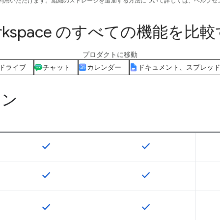
ご利用いただけます。組織のストレージを追加する方法について詳しくは、ヘルプセ
rkspace のすべての機能を比
プロダクトに移動
ドライブ
チャット
カレンダー
ドキュメント、スプレッ
ョン
check
check
この機能は該当の SKU で利用できます
この機能は該当の SK
check
check
この機能は該当の SKU で利用できます
この機能は該当の SK
check
check
この機能は該当の SKU で利用できます
この機能は該当の SK