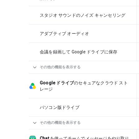
スタジオ サウンドのノイズ キャンセリング
アダプティブ オーディオ
会議を録画して Google ドライブに保存
expand_more
その他の機能を表示する
Google ドライブ
のセキュアなクラウド スト
レージ
パソコン版ドライブ
expand_more
その他の機能を表示する
Chat
を使ってチームでメッセージをやり取り