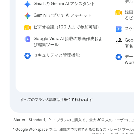
デル
Gmail の Gemini AI アシスタント
録画
Gemini アプリで AI とチャット
るビ
ビデオ会議（100 人まで参加可能）
スケ
Google Vids: AI 搭載の動画作成およ
Goo
び編集ツール
署名
セキュリティと管理機能
デー
Wor
すべてのプランの請求は月単位で行われます
Starter、Standard、Plus プランのご購入で、最大 300 人のユ
* Google Workspace では、組織内で共有できる柔軟なストレージ プールが各ユーザーに提