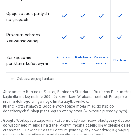
Opcje zasad opartych
check
check
check
check
Ta funkcja jest dostępna w ramach
Ta funkcja jest dostępna 
Ta funkcja jest 
Ta funkc
na grupach
Program ochrony
check
check
check
check
Ta funkcja jest dostępna w ramach
Ta funkcja jest dostępna 
Ta funkcja jest 
Ta funkc
zaawansowanej
Zarządzanie
Podstawo
Podstawo
Zaawans
Dla firm
punktami końcowymi
we
we
owane
expand_more
Zobacz więcej funkcji
Abonamenty Business Starter, Business Standard i Business Plus można
kupić dla maksymalnie 300 użytkowników. W abonamentach Enterprise
nie ma dolnego ani górnego limitu użytkowników.
Klienci korzystający z Google Workspace mogą mieć dostęp do
dodatkowych funkcji przez ograniczony czas (w okresie promocyjnym).
Google Workspace zapewnia każdemu użytkownikowi elastyczny dostęp
do wspólnego miejsca na dane, którym można dzielić się w obrębie całej
organizacji. Odwiedź nasze Centrum pomocy, aby dowiedzieć się więcej