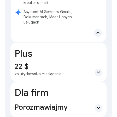
kreator e-maili
Asystent AI Gemini w Gmailu,
Dokumentach, Meet i innych
usługach
expand_less
Plus
22 $
expand_more
za użytkownika miesięcznie
Dla firm
Porozmawiajmy
expand_more