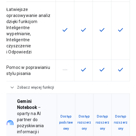
Łatwiejsze
opracowywanie analiz
dzięki funkcjom
Inteligentne
check
check
check
check
Ta funkcja jest dostępna w ramach
Ta funkcja jest dostępna 
Ta funkcja jest 
Ta funkc
wypełnianie,
Inteligentne
czyszczenie
i Odpowiedzi
Pomoc w poprawianiu
horizontal_rule
check
check
check
Ta funkcja nie jest dostępna w ra
Ta funkcja jest dostępna 
Ta funkcja jest 
Ta funkc
stylu pisania
expand_more
Zobacz więcej funkcji
Gemini
Notebook
–
oparty na AI
Dostęp
Dostęp
Dostęp
Dostęp
partner do
podstaw
rozszerz
rozszerz
rozszerz
pozyskiwania
owy
ony
ony
ony
informacji i