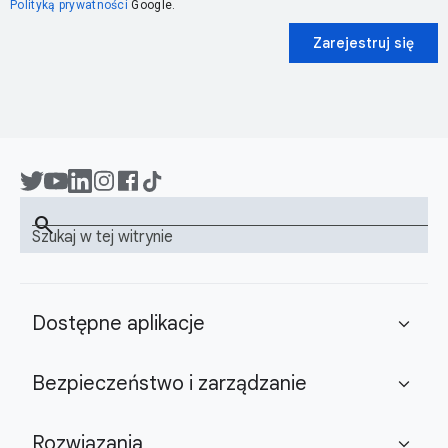
Polityką prywatności
Google.
Zarejestruj się
search
Szukaj w tej witrynie
Dostępne aplikacje
expand_more
Bezpieczeństwo i zarządzanie
expand_more
Rozwiązania
expand_more