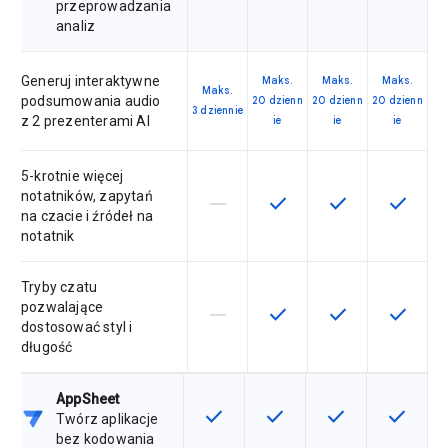
przeprowadzania
analiz
Generuj interaktywne
Maks.
Maks.
Maks.
Maks.
podsumowania audio
20 dzienn
20 dzienn
20 dzienn
3 dziennie
z 2 prezenterami AI
ie
ie
ie
5-krotnie więcej
notatników, zapytań
horizontal_rule
check
check
check
Ta funkcja nie jest dostępna w ra
Ta funkcja jest dostępna
Ta funkcja jest 
Ta funkc
na czacie i źródeł na
notatnik
Tryby czatu
pozwalające
horizontal_rule
check
check
check
Ta funkcja nie jest dostępna w ra
Ta funkcja jest dostępna
Ta funkcja jest 
Ta funkc
dostosować styl i
długość
AppSheet
check
check
check
check
Ta funkcja jest dostępna w ramach
Ta funkcja jest dostępna 
Ta funkcja jest 
Ta funkc
Twórz aplikacje
bez kodowania