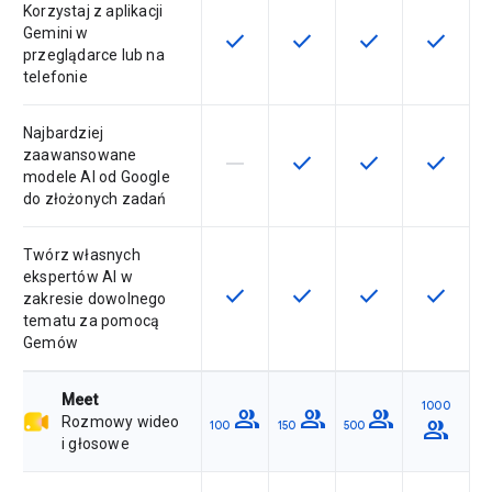
Korzystaj z aplikacji
Gemini w
check
check
check
check
Ta funkcja jest dostępna w ramach
Ta funkcja jest dostępna 
Ta funkcja jest 
Ta funkc
przeglądarce lub na
telefonie
Najbardziej
zaawansowane
horizontal_rule
check
check
check
Ta funkcja nie jest dostępna w ra
Ta funkcja jest dostępna 
Ta funkcja jest 
Ta funkc
modele AI od Google
do złożonych zadań
Twórz własnych
ekspertów AI w
check
check
check
check
Ta funkcja jest dostępna w ramach
Ta funkcja jest dostępna 
Ta funkcja jest 
Ta funkc
zakresie dowolnego
tematu za pomocą
Gemów
Meet
1000
group
group
group
Rozmowy wideo
group
100
150
500
i głosowe