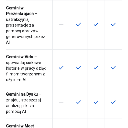
Gemini w
Prezentacjach
–
uatrakcyjniaj
horizontal_rule
check
check
check
Ta funkcja nie jest dostępna w ra
Ta funkcja jest dostępna 
Ta funkcja jest 
Ta funkc
prezentacje za
pomocą obrazów
generowanych przez
AI
Gemini w Vids
–
opowiadaj ciekawe
check
check
check
check
Ta funkcja jest dostępna w ramach
Ta funkcja jest dostępna 
Ta funkcja jest 
Ta funkc
historie w pracy dzięki
filmom tworzonym z
użyciem AI
Gemini na Dysku
–
znajduj, streszczaj i
horizontal_rule
check
check
check
Ta funkcja nie jest dostępna w ra
Ta funkcja jest dostępna 
Ta funkcja jest 
Ta funkc
analizuj pliki za
pomocą AI
Gemini w Meet
–