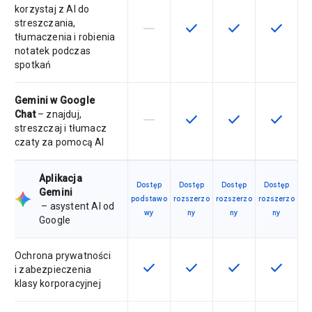
korzystaj z AI do
streszczania,
horizontal_rule
check
check
check
Ta funkcja nie jest dostępna w ra
Ta funkcja jest dostępna 
Ta funkcja jest 
Ta funkc
tłumaczenia i robienia
notatek podczas
spotkań
Gemini w Google
Chat
– znajduj,
horizontal_rule
check
check
check
Ta funkcja nie jest dostępna w ra
Ta funkcja jest dostępna 
Ta funkcja jest 
Ta funkc
streszczaj i tłumacz
czaty za pomocą AI
Aplikacja
Dostęp
Dostęp
Dostęp
Dostęp
Gemini
podstawo
rozszerzo
rozszerzo
rozszerzo
– asystent AI od
wy
ny
ny
ny
Google
Ochrona prywatności
check
check
check
check
Ta funkcja jest dostępna w ramach
Ta funkcja jest dostępna 
Ta funkcja jest 
Ta funkc
i zabezpieczenia
klasy korporacyjnej