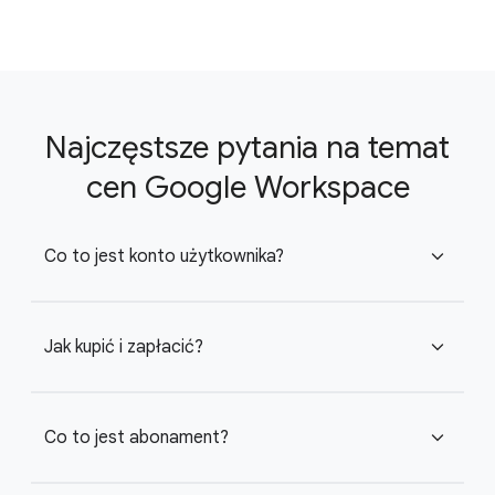
Najczęstsze pytania na temat
cen Google Workspace
Co to jest konto użytkownika?
expand_more
Jak kupić i zapłacić?
expand_more
Co to jest abonament?
expand_more