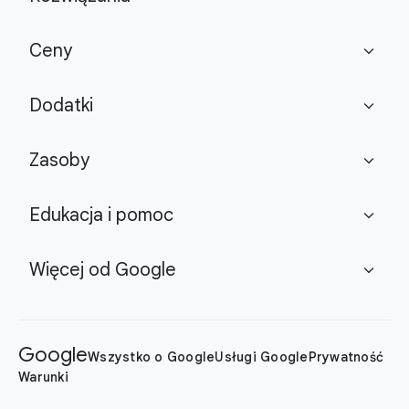
Ceny
expand_more
Dodatki
expand_more
Zasoby
expand_more
Edukacja i pomoc
expand_more
Więcej od Google
expand_more
Google
Wszystko o Google
Usługi Google
Prywatność
Warunki