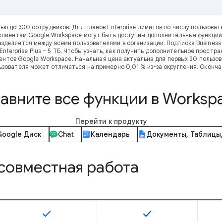
тью до 300 сотрудников. Для планов Enterprise лимитов по числу пользов
клиентам Google Workspace могут быть доступны дополнительные функции
зделяется между всеми пользователями в организации. Подписка Business 
 и Enterprise Plus – 5 ТБ. Чтобы узнать, как получить дополнительное прос
нтов Google Workspace. Начальная цена актуальна для первых 20 пользова
ьзователя может отличаться на примерно 0,01 % из-за округления. Оконча
авните все функции в Worksp
Перейти к продукту
Google Диск
Chat
Календарь
Документы, Таблицы
совместная работа
check
check
Эта возможность доступна для SKU
Эта возможность дос