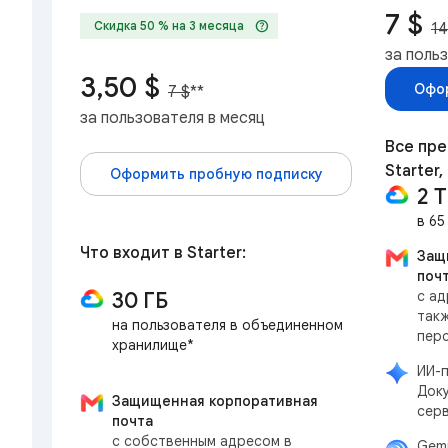
7 $
help
Скидка 50 % на 3 месяца
14
за поль
3,50 $
Офор
7 $
**
за пользователя в месяц
Все пр
Starter,
Оформить пробную подписку
2 
в 65
Что входит в Starter:
Защ
поч
30 ГБ
с ад
такж
на пользователя в объединенном
пер
хранилище*
ИИ-п
Доку
Защищенная корпоративная
сер
почта
с собственным адресом в
Gem