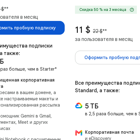
 $
**
help
Скидка 50 % на 3 месяца
зователя в месяц
11 $
мить пробную подписку
22 $
**
за пользователя в месяц
еимущества подписки
 а также:
Оформить пробную под
ТБ
 раз больше, чем в Starter*
ищенная корпоративная
Все преимущества подпи
та
Standard, а также:
ресами в вашем домене, а
е настраиваемые макеты и
5 ТБ
сонализированная рассылка
в 2,5 раза больше, чем в
омощник Gemini в Gmail,
ментах, Meet и других
висах
Корпоративная почта
и eDiscovery
ini Notebook с расширенным