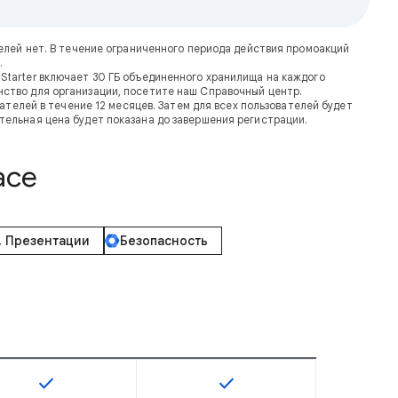
ателей нет. В течение ограниченного периода действия промоакций
.
Starter включает 30 ГБ объединенного хранилища на каждого
транство для организации, посетите наш Справочный центр.
телей в течение 12 месяцев. Затем для всех пользователей будет
тельная цена будет показана до завершения регистрации.
ace
, Презентации
Безопасность
check
check
тупна для SKU
Эта возможность доступна для SKU
Эта возможность доступна