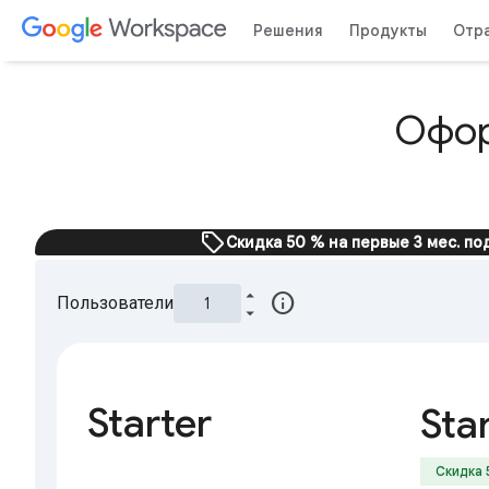
Решения
Продукты
Отр
Офор
sell
Скидка 50 % на первые 3 мес. п
info
Пользователи
Starter
Sta
Скидка 