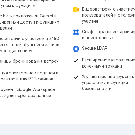
тупом к функциям
Видеовстречи с участие
пользователей и отслеж
с ИИ в приложении Gemini и
участия
ширенный доступ к функциям
оделям
Сейф – хранение, архив
и поиск данных
овстречи с участием до 150
зователей, функцией записи
Secure LDAP
умоподавлением
Расширенное управлени
аницы бронирования встреч
конечными точками
кция электронной подписи в
Улучшенные инструменты
ментах и для PDF-файлов
управления и функции
безопасности
трумент Google Workspace
ate для переноса данных