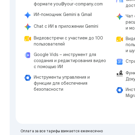
формате you@your-company.com
дос
ИИ-помощник Gemini в Gmail
Чат 
рас
Chat с ИИ в приложении Gemini
и м
Видеовстречи с участием до 100
Виде
пользователей
поль
и ш
Google Vids – инструмент для
создания и редактирования видео
Стр
с помощью ИИ
Фун
Инструменты управления и
Доку
функции для обеспечения
безопасности
Инс
Migr
Оплата за все тарифы взимается ежемесячно