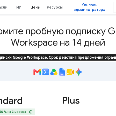
Консоль
асли
ИИ
Цены
Ресурсы
администратора
мите пробную подписку G
Workspace на 14 дней
одписки Google Workspace. Срок действия предложения огран
Plus
ndard
help
50 % на 3 месяца