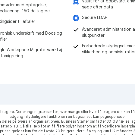
Vault for at opbevare, ark
omøder med optagelse,
søge efter data
reducering, 150 deltagere
Secure LDAP
ngsider til aftaler
Avanceret administration a
tronisk underskrift med Docs og
slutpunkter
iler
Forbedrede styringselement
le Workspace Migrate-værktøj
sikkerhed og administratio
datamigrering
0 brugere. Der er ingen grænser for, hvor mange eller hvor få brugere der kan
adgang til yderligere funktioner i en begrænset kampagneperiode.
m deles på tværs af organisationen. Business Starter omfatter 30 GB fælles la
tter 5 TB. Gå til Hjælp for at få flere oplysninger om at få yderligere lagerpla
sen gælder kun for de første 20 brugere, der tilføjes, og kun i 12 måneder. 