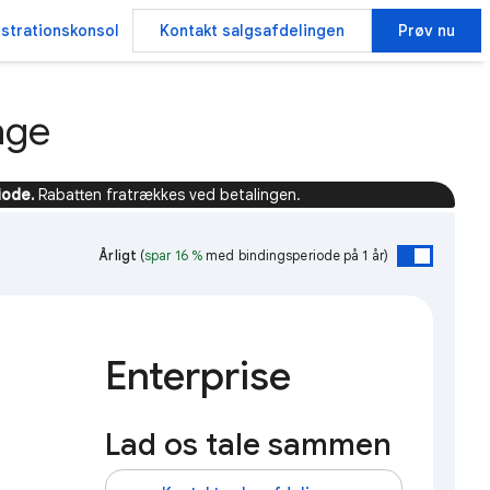
strationskonsol
Kontakt salgsafdelingen
Prøv nu
age
iode.
Rabatten fratrækkes ved betalingen.
Årligt
(
spar 16 %
med bindingsperiode på 1 år)
Enterprise
Lad os tale sammen