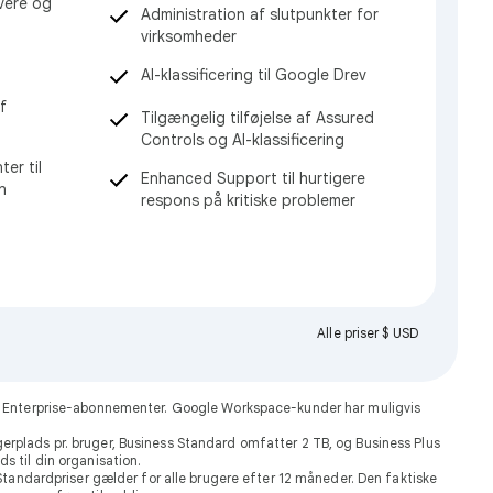
ivere og
Administration af slutpunkter for
virksomheder
AI-klassificering til Google Drev
f
Tilgængelig tilføjelse af Assured
Controls og AI-klassificering
er til
Enhanced Support til hurtigere
n
respons på kritiske problemer
Alle priser $ USD
 få Enterprise-abonnementer. Google Workspace-kunder har muligvis
gerplads pr. bruger, Business Standard omfatter 2 TB, og Business Plus
ds til din organisation.
Standardpriser gælder for alle brugere efter 12 måneder. Den faktiske