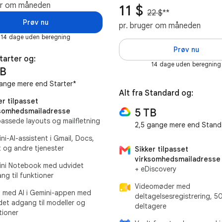
er om måneden
11 $
22 $
**
Prøv nu
pr. bruger om måneden
14 dage uden beregning
Prøv nu
Starter og:
14 dage uden beregning
TB
ange mere end Starter*
Alt fra Standard og:
er tilpasset
5 TB
ksomhedsmailadresse
lpassede layouts og mailfletning
2,5 gange mere end Stand
ni-AI-assistent i Gmail, Docs,
 og andre tjenester
Sikker tilpasset
virksomhedsmailadresse
ni Notebook med udvidet
+ eDiscovery
ng til funktioner
Videomøder med
 med AI i Gemini-appen med
deltagelsesregistrering, 5
det adgang til modeller og
deltagere
tioner