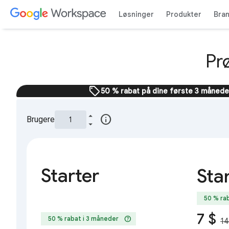
Løsninger
Produkter
Bra
Pr
sell
50 % rabat på dine første 3 måned
info
Brugere
Starter
Sta
50 % ra
7 $
help
50 % rabat i 3 måneder
14