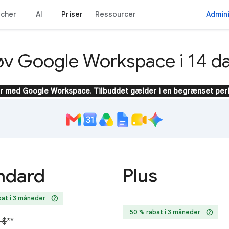
ncher
AI
Priser
Ressourcer
Admini
øv Google Workspace i 14 d
er med Google Workspace. Tilbuddet gælder i en begrænset per
Plus
ndard
help
bat i 3 måneder
help
50 % rabat i 3 måneder
 $
**