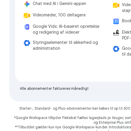
Chat med AI i Gemini-appen
Vide
støj
Videomøder, 100 deltagere
Booki
Google Vids: AI-baseret oprettelse
Elek
og redigering af videoer
PDF-f
Styringselementer til sikkerhed og
Goog
administration
til 
Alle abonnementer faktureres månedligt
Starter-, Standard- og Plus-abonnementer kan købes til op til 30
*Google Workspace tilbyder fleksibel fælles lagerplads pr. bruger, so
og Enterprise Plus omfa
**Tilbuddet gælder kun nye Google Workspace-kunder. Introduktionspri