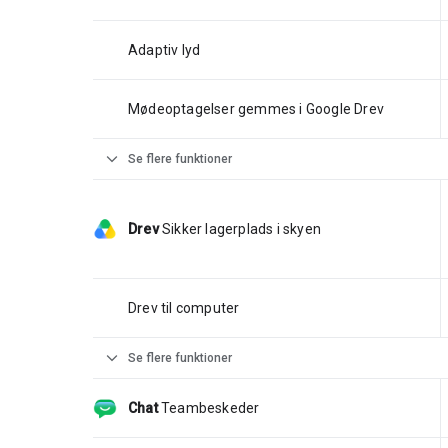
Adaptiv lyd
Mødeoptagelser gemmes i Google Drev
expand_more
Se flere funktioner
Drev
Sikker lagerplads i skyen
Drev til computer
expand_more
Se flere funktioner
Chat
Teambeskeder