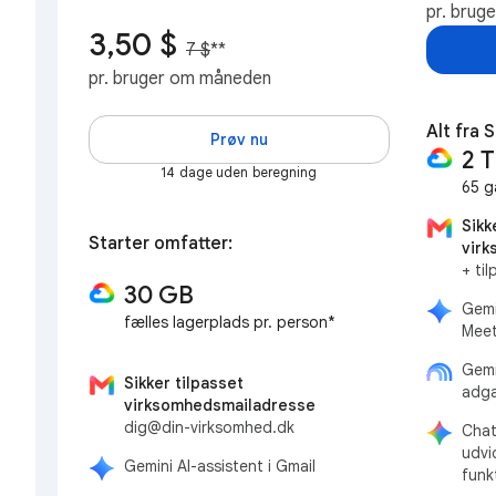
pr. brug
3,50 $
7 $
**
pr. bruger om måneden
Alt fra 
Prøv nu
2 
14 dage uden beregning
65 g
Sikk
Starter omfatter:
vir
+ ti
30 GB
Gemi
fælles lagerplads pr. person*
Meet
Gemi
Sikker tilpasset
adga
virksomhedsmailadresse
dig@din-virksomhed.dk
Chat
udvi
Gemini AI-assistent i Gmail
funk