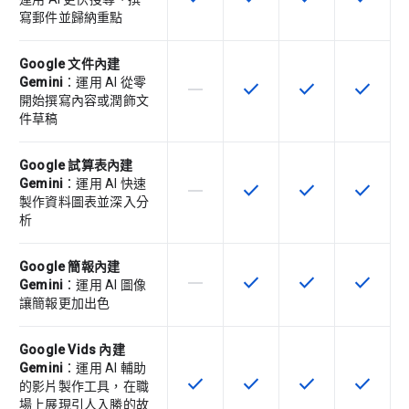
寫郵件並歸納重點
Google 文件內建
Gemini
：運用 AI 從零
horizontal_rule
check
check
check
這個 SKU 不支援這項功能
這項功能適用於該 SKU
這項功能適用於該 
這項功能
開始撰寫內容或潤飾文
件草稿
Google 試算表內建
Gemini
：運用 AI 快速
horizontal_rule
check
check
check
這個 SKU 不支援這項功能
這項功能適用於該 SKU
這項功能適用於該 
這項功能
製作資料圖表並深入分
析
Google 簡報內建
horizontal_rule
check
check
check
這個 SKU 不支援這項功能
這項功能適用於該 SKU
這項功能適用於該 
這項功能
Gemini
：運用 AI 圖像
讓簡報更加出色
Google Vids 內建
Gemini
：運用 AI 輔助
check
check
check
check
這項功能適用於該 SKU
這項功能適用於該 SKU
這項功能適用於該 
這項功能
的影片製作工具，在職
場上展現引人入勝的故