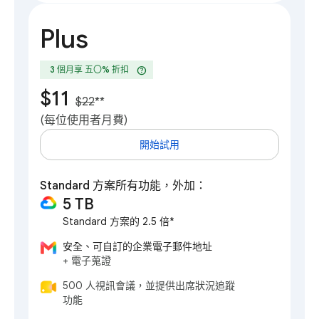
Plus
help
3 個月享 五〇% 折扣
$11
$22
**
(每位使用者月費)
開始試用
Standard 方案所有功能，外加：
5 TB
Standard 方案的 2.5 倍*
安全、可自訂的企業電子郵件地址
+ 電子蒐證
500 人視訊會議，並提供出席狀況追蹤
功能