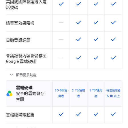
美國或國際會議撥入電
check
check
check
check
這項功能適用於該 SKU
這項功能適用於該 SKU
這項功能適用於該 
這項功能
話號碼
horizontal_rule
check
check
check
這個 SKU 不支援這項功能
這項功能適用於該 SKU
這項功能適用於該 
這項功能
錄音室效果降噪
horizontal_rule
check
check
check
這個 SKU 不支援這項功能
這項功能適用於該 SKU
這項功能適用於該 
這項功能
自動音訊調節
會議錄製內容會儲存至
horizontal_rule
check
check
check
這個 SKU 不支援這項功能
這項功能適用於該 SKU
這項功能適用於該 
這項功能
Google 雲端硬碟
expand_more
顯示更多功能
雲端硬碟
30 GB/使
2 TB/使用
5 TB/使用
每位使用者
安全的雲端儲存
用者
者
者
5 TB 以上
空間
check
check
check
check
這項功能適用於該 SKU
這項功能適用於該 SKU
這項功能適用於該 
這項功能
雲端硬碟電腦版