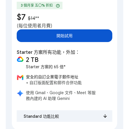
help
3 個月享 五〇% 折扣
$7
$14
**
(每位使用者月費)
開始試用
Starter 方案所有功能，外加：
2 TB
Starter 方案的 65 倍*
安全的自訂企業電子郵件地址
+ 自訂版面配置和郵件合併功能
使用 Gmail、Google 文件、Meet 等服
務內建的 AI 助理 Gemini
Standard 功能比較