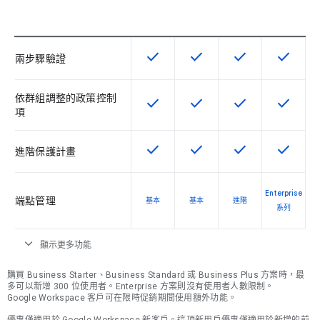
check
check
check
check
這項功能適用於該 SKU
這項功能適用於該 SKU
這項功能適用於該 
這項功能
兩步驟驗證
依群組調整的政策控制
check
check
check
check
這項功能適用於該 SKU
這項功能適用於該 SKU
這項功能適用於該 
這項功能
項
check
check
check
check
這項功能適用於該 SKU
這項功能適用於該 SKU
這項功能適用於該 
這項功能
進階保護計畫
Enterprise
端點管理
基本
基本
進階
系列
expand_more
顯示更多功能
購買 Business Starter、Business Standard 或 Business Plus 方案時，最
多可以新增 300 位使用者。Enterprise 方案則沒有使用者人數限制。
Google Workspace 客戶可在限時促銷期間使用額外功能。