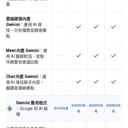
事
雲端硬碟內建
Gemini
：運用 AI 尋
horizontal_rule
check
check
check
這個 SKU 不支援這項功能
這項功能適用於該 SKU
這項功能適用於該 
這項功能
找、分析檔案並歸納重
點
Meet 內建 Gemini
：運
horizontal_rule
check
check
check
這個 SKU 不支援這項功能
這項功能適用於該 SKU
這項功能適用於該 
這項功能
用 AI 翻譯對話，並製
作摘要和會議記錄
Chat 內建 Gemini
：運
horizontal_rule
check
check
check
這個 SKU 不支援這項功能
這項功能適用於該 SKU
這項功能適用於該 
這項功能
用 AI 尋找聊天內容，
翻譯並歸納重點
Gemini 應用程式
無受限存取
無受限存取
無受限存取
：Google 的 AI 助
基本存取權
權
權
權
理