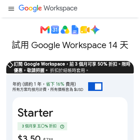
menu
試用 Google Workspace 14 天
sell
訂閱 Google Workspace，前 3 個月可享 50% 折扣。限時
優惠，敬請把握。
折扣於結帳時套用。
年約
(綁約 1 年，
省下 16%
費用)
所有方案均按月計費，所有價格皆為 $USD
Starter
help
3 個月享 五〇% 折扣
$3.50