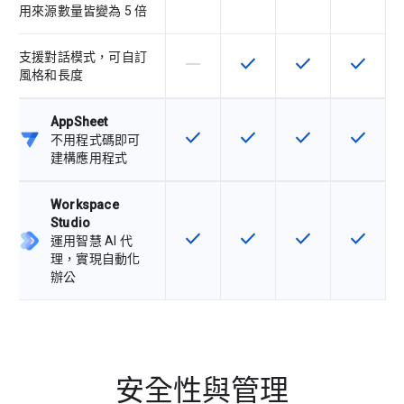
用來源數量皆變為 5 倍
支援對話模式，可自訂
horizontal_rule
check
check
check
這個 SKU 不支援這項功能
這項功能適用於該 SKU
這項功能適用於該 
這項功能
風格和長度
AppSheet
check
check
check
check
這項功能適用於該 SKU
這項功能適用於該 SKU
這項功能適用於該 
這項功能
不用程式碼即可
建構應用程式
Workspace
Studio
check
check
check
check
這項功能適用於該 SKU
這項功能適用於該 SKU
這項功能適用於該 
這項功能
運用智慧 AI 代
理，實現自動化
辦公
安全性與管理