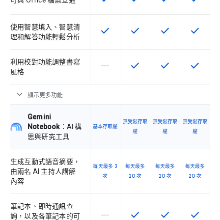
可與 Office 檔案互通
使用智慧填入、智慧清
check
check
check
check
這項功能適用於該 SKU
這項功能適用於該 SKU
這項功能適用於該 
這項功能
理和解答功能輕鬆分析
利用校對功能調整書寫
horizontal_rule
check
check
check
這個 SKU 不支援這項功能
這項功能適用於該 SKU
這項功能適用於該 
這項功能
風格
expand_more
顯示更多功能
Gemini
無受限存取
無受限存取
無受限存取
Notebook
：AI 構
基本存取權
權
權
權
思與研究工具
生成互動式語音摘要，
每天最多 3
每天最多
每天最多
每天最多
由兩名 AI 主持人講解
次
20 次
20 次
20 次
內容
筆記本、即時通訊查
horizontal_rule
check
check
check
這個 SKU 不支援這項功能
這項功能適用於該 SKU
這項功能適用於該 
這項功能
詢，以及各筆記本的可