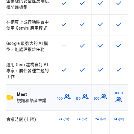
企業級的安全性及隱私
check
check
check
check
這項功能適用於該 SKU
這項功能適用於該 SKU
這項功能適用於該 
這項功能
權防護機制
在網頁上或行動裝置中
check
check
check
check
這項功能適用於該 SKU
這項功能適用於該 SKU
這項功能適用於該 
這項功能
使用 Gemini 應用程式
Google 最強大的 AI 模
horizontal_rule
check
check
check
這個 SKU 不支援這項功能
這項功能適用於該 SKU
這項功能適用於該 
這項功能
型，能處理複雜任務
運用 Gem 建構自訂 AI
check
check
check
check
這項功能適用於該 SKU
這項功能適用於該 SKU
這項功能適用於該 
這項功能
專家，勝任各種主題的
工作
1000
Meet
group
group
group
group
100
150
500
視訊和語音會議
會議時間 (上限)
24 小時
24 小時
24 小時
24 小時