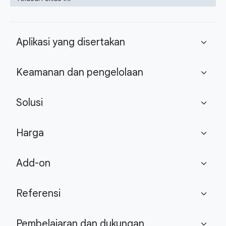
Aplikasi yang disertakan
expand_more
Keamanan dan pengelolaan
expand_more
Solusi
expand_more
Harga
expand_more
Add-on
expand_more
Referensi
expand_more
Pembelajaran dan dukungan
expand_more