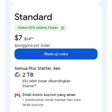
Standard
help
Diskon 50% selama 3 bulan
$7
$14
**
/pengguna per bulan
Mulai uji coba
Semua fitur Starter, dan:
2 TB
65x lebih besar dibandingkan
Starter*
Email bisnis kustom yang aman
+ pembuatan email massal dan tata
letak kustom