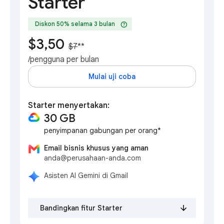
Starter
help
Diskon 50% selama 3 bulan
$3,50
$7
**
/pengguna per bulan
Mulai uji coba
Starter menyertakan:
30 GB
penyimpanan gabungan per orang*
Email bisnis khusus yang aman
anda@perusahaan-anda.com
Asisten AI Gemini di Gmail
Bandingkan fitur Starter