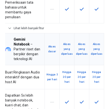
Pemeriksaan tata
bahasa untuk
horizontal_rule
check
check
check
Fitur ini tidak didukung oleh SKU ini
Fitur ini tersedia untuk SKU
Fitur ini tersedia 
Fitur ini
membantu gaya
penulisan
expand_more
Lihat lebih banyak fitur
Gemini
Notebook
–
Akses
Akses
Akses
Akses
Partner riset dan
yang
yang
yang
dasar
berpikir dengan
diperluas
diperluas
diperluas
teknologi AI
Buat Ringkasan Audio
Hingga
Hingga
Hingga
Hingga 3
interaktif dengan dua
20 per
20 per
20 per
per hari
host AI
hari
hari
hari
Dapatkan 5x lebih
banyak notebook,
horizontal_rule
check
check
check
Fitur ini tidak didukung oleh SKU ini
Fitur ini tersedia untuk SKU
Fitur ini tersedia 
Fitur ini
kueri chat, dan