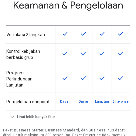
Keamanan & Pengelolaan
check
check
check
check
Fitur ini tersedia untuk SKU ini
Fitur ini tersedia untuk SKU
Fitur ini tersedia 
Fitur ini
Verifikasi 2 langkah
Kontrol kebijakan
check
check
check
check
Fitur ini tersedia untuk SKU ini
Fitur ini tersedia untuk SKU
Fitur ini tersedia 
Fitur ini
berbasis grup
Program
check
check
check
check
Fitur ini tersedia untuk SKU ini
Fitur ini tersedia untuk SKU
Fitur ini tersedia 
Fitur ini
Perlindungan
Lanjutan
Pengelolaan endpoint
Dasar
Dasar
Lanjutan
Enterprise
expand_more
Lihat lebih banyak fitur
Paket Business Starter, Business Standard, dan Business Plus dapat
dibeli untuk maksimum 300 pengguna. Paket Enterprise tidak memiliki