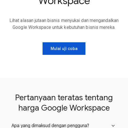
Workspace
Lihat alasan jutaan bisnis menyukai dan mengandalkan
Google Workspace untuk kebutuhan bisnis mereka.
Mulai uji coba
Pertanyaan teratas tentang
harga Google Workspace
Apa yang dimaksud dengan pengguna?
expand_more