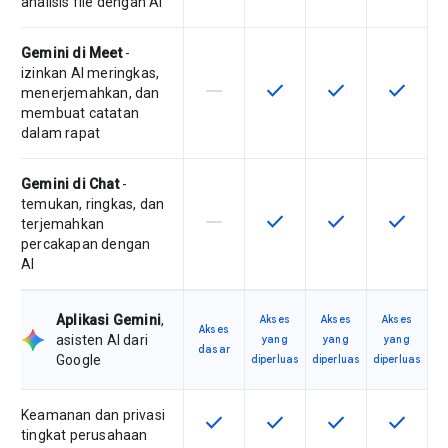
analisis file dengan AI
Gemini di Meet
-
izinkan AI meringkas,
horizontal_rule
check
check
check
Fitur ini tidak didukung oleh SKU ini
Fitur ini tersedia untuk SKU
Fitur ini tersedia 
Fitur ini
menerjemahkan, dan
membuat catatan
dalam rapat
Gemini di Chat
-
temukan, ringkas, dan
horizontal_rule
check
check
check
Fitur ini tidak didukung oleh SKU ini
Fitur ini tersedia untuk SKU
Fitur ini tersedia 
Fitur ini
terjemahkan
percakapan dengan
AI
Aplikasi Gemini
,
Akses
Akses
Akses
Akses
asisten AI dari
yang
yang
yang
dasar
Google
diperluas
diperluas
diperluas
Keamanan dan privasi
check
check
check
check
Fitur ini tersedia untuk SKU ini
Fitur ini tersedia untuk SKU
Fitur ini tersedia 
Fitur ini
tingkat perusahaan