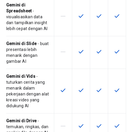
Gemini di
Spreadsheet
-
horizontal_rule
check
check
check
Fitur ini tidak didukung oleh SKU ini
Fitur ini tersedia untuk SKU
Fitur ini tersedia 
Fitur ini
visualisasikan data
dan tampilkan insight
lebih cepat dengan AI
Gemini di Slide
- buat
presentasi lebih
horizontal_rule
check
check
check
Fitur ini tidak didukung oleh SKU ini
Fitur ini tersedia untuk SKU
Fitur ini tersedia 
Fitur ini
menarik dengan
gambar AI
Gemini di Vids
-
tuturkan cerita yang
menarik dalam
check
check
check
check
Fitur ini tersedia untuk SKU ini
Fitur ini tersedia untuk SKU
Fitur ini tersedia 
Fitur ini
pekerjaan dengan alat
kreasi video yang
didukung AI
Gemini di Drive
-
horizontal_rule
check
check
check
Fitur ini tidak didukung oleh SKU ini
Fitur ini tersedia untuk SKU
Fitur ini tersedia 
Fitur ini
temukan, ringkas, dan