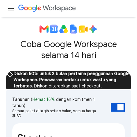
menu
Coba Google Workspace
selama 14 hari
sell
Diskon 50% untuk 3 bulan pertama penggunaan Google
Workspace. Penawaran berlaku untuk waktu yang
terbatas.
Diskon diterapkan saat checkout.
Tahunan
(
Hemat 16%
dengan komitmen 1
tahun)
Semua paket ditagih setiap bulan, semua harga
$USD