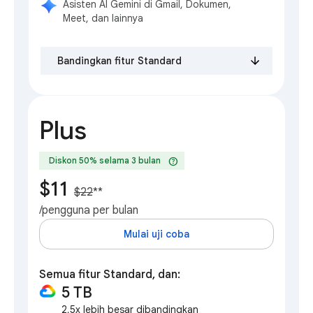
Asisten AI Gemini di Gmail, Dokumen,
Meet, dan lainnya
Bandingkan fitur Standard
Plus
help
Diskon 50% selama 3 bulan
$11
$22
**
/pengguna per bulan
Mulai uji coba
Semua fitur Standard, dan:
5 TB
2,5x lebih besar dibandingkan