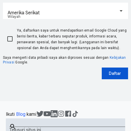
Amerika Serikat
Wilayah
Ya, daftarkan saya untuk mendapatkan email Google Cloud yang
berisi berita, kabar terbaru seputar produk, informasi acara,
penawaran spesial, dan banyak lagi. (Langganan ini bersifat
opsional dan Anda dapat menghentikannya pada lain waktu).
Saya mengerti data pribadi saya akan diproses sesuai dengan
Kebijakan
Privasi
Google.
Daftar
Ikuti
Blog
kami
search
Telusuri situs ini