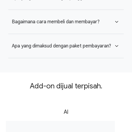
Bagaimana cara membeli dan membayar?
expand_more
Apa yang dimaksud dengan paket pembayaran?
expand_more
Add-on dijual terpisah.
AI