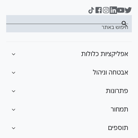
search
חיפוש באתר
אפליקציות כלולות
expand_more
אבטחה וניהול
expand_more
פתרונות
expand_more
תמחור
expand_more
תוספים
expand_more