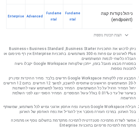
ניהול נקודות קצה
Fundame
Fundame
Enterprise
Advanced
(endpoint)
ntal
ntal
expand_more
הצגת תכונות נוספות
ניתן לרכוש את התוכניות Business Starter‏, Business Standard‏ ו-Business
Plus לארגונים עם פחות מ-300 משתמשים. בתוכניות Enterprise אין רף מינימום או
הגבלה כלשהי לכמות המשתמשים.
במסגרת מבצע מוגבל בזמן, ייתכן שלקוחות Google Workspace יקבלו גישה
לתכונות נוספות.
המבצע זמין ללקוחות Google Workspace חדשים בלבד. מחיר ההיכרות זמין רק
ל-20 המשתמשים הראשונים שתוסיפו לחשבון, למשך 12 חודשים. בתום 12 חודשים
יחול המחיר הרגיל על כל המשתמשים. המחיר בפועל למשתמש עשוי להשתנות
בשיעור של עד כ-0.01% בגלל עיגול המספרים. המחיר הסופי יוצג לפני השלמת
ההרשמה.
חבילת Google Workspace מציעה נפח אחסון ארגוני גמיש לכל משתמש, שמשותף
בכל הארגון. במרכז העזרה מוסבר איך להגדיל את נפח האחסון של הארגון.
אפשר לשדרג מתמיכה סטנדרטית לתמיכה מתקדמת בתשלום נוסף או מתמיכה
מתקדמת לתמיכת פרימיום בתוכניות Enterprise