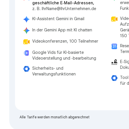
erwe
geschäftliche E‑Mail-Adressen,
Funk
z. B. IhrName@IhrUnternehmen.de
Vide
KI-Assistent Gemini in Gmail
Aufz
In der Gemini App mit KI chatten
Gerä
150 
Videokonferenzen, 100 Teilnehmer
Rese
Ter
Google Vids für KI-basierte
Videoerstellung und ‑bearbeitung
E‑Si
Dok
Sicherheits- und
Verwaltungsfunktionen
Tool
für 
Alle Tarife werden monatlich abgerechnet