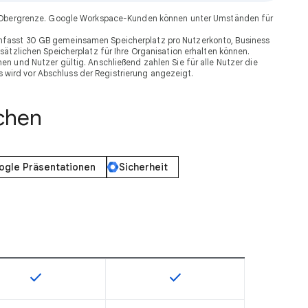
oder Obergrenze. Google Workspace-Kunden können unter Umständen für
 umfasst 30 GB gemeinsamen Speicherplatz pro Nutzerkonto, Business
sätzlichen Speicherplatz für Ihre Organisation erhalten können.
n und Nutzer gültig. Anschließend zahlen Sie für alle Nutzer die
 wird vor Abschluss der Registrierung angezeigt.
chen
ogle Präsentationen
Sicherheit
check
check
die Artikelnummer verfügbar
Diese Funktion ist für die Artikelnummer verfügbar
Diese Funktion ist für die Ar