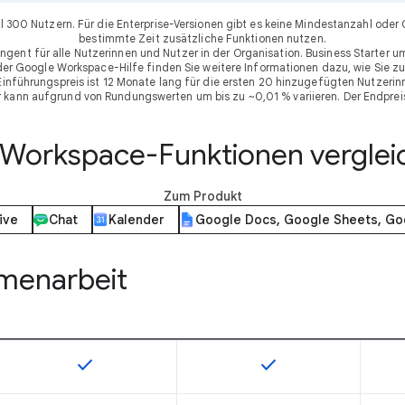
ximal 300 Nutzern. Für die Enterprise-Versionen gibt es keine Mindestanzahl 
bestimmte Zeit zusätzliche Funktionen nutzen.
ngent für alle Nutzerinnen und Nutzer in der Organisation. Business Starter
 der Google Workspace-Hilfe finden Sie weitere Informationen dazu, wie Sie zu
nführungspreis ist 12 Monate lang für die ersten 20 hinzugefügten Nutzerinne
er kann aufgrund von Rundungswerten um bis zu ~0,01 % variieren. Der Endpreis
e Workspace-Funktionen verglei
Zum Produkt
ive
Chat
Kalender
Google Docs, Google Sheets, Go
mmenarbeit
check
check
Diese Funktion ist für die Artikelnummer verfügbar
Diese Funktion ist für 