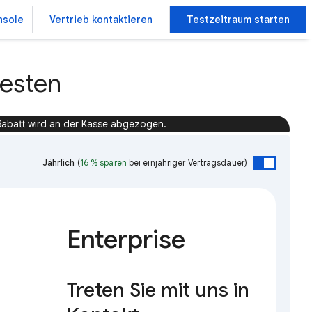
nsole
Vertrieb kontaktieren
Testzeitraum starten
testen
Rabatt wird an der Kasse abgezogen.
Jährlich
(
16 % sparen
bei einjähriger Vertragsdauer)
Enterprise
Treten Sie mit uns in