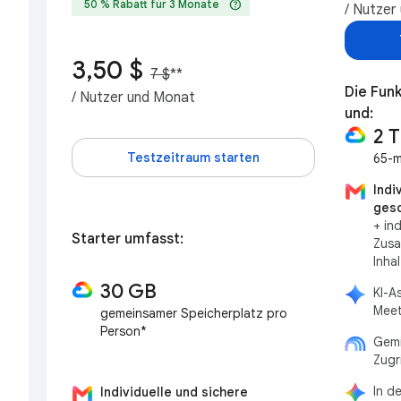
help
50 % Rabatt für 3 Monate
/ Nutzer
3,50 $
7 $
**
Die Funk
/ Nutzer und Monat
und:
2 
Testzeitraum starten
65-m
Indi
gesc
+ in
Starter umfasst:
Zusa
Inha
30 GB
KI-A
Meet
gemeinsamer Speicherplatz pro
Person*
Gemi
Zugr
In d
Individuelle und sichere