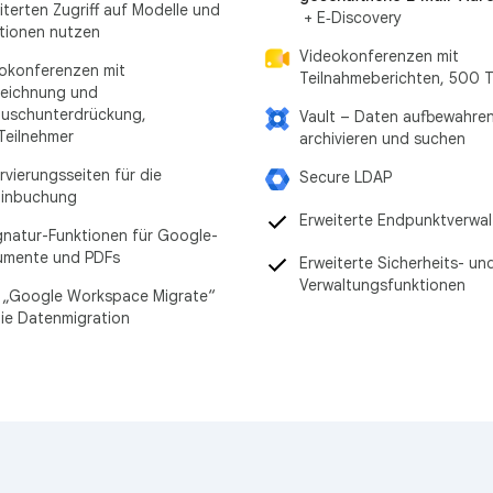
iterten Zugriff auf Modelle und
+ E‑Discovery
tionen nutzen
Videokonferenzen mit
okonferenzen mit
Teilnahmeberichten, 500 T
eichnung und
uschunterdrückung,
Vault – Daten aufbewahren
Teilnehmer
archivieren und suchen
rvierungsseiten für die
Secure LDAP
minbuchung
Erweiterte Endpunktverwa
gnatur-Funktionen für Google-
umente und PDFs
Erweiterte Sicherheits- un
Verwaltungsfunktionen
 „Google Workspace Migrate“
die Datenmigration