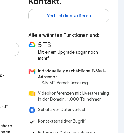
Kontakt.
Vertrieb kontaktieren
Alle erwähnten Funktionen und:
5 TB
n
Mit einem Upgrade sogar noch
mehr*
Individuelle geschäftliche E‑Mail-
d-
Adressen
+ S/MIME-Verschlüsselung
Videokonferenzen mit Livestreaming
in der Domain, 1.000 Teilnehmer
ard*
Schutz vor Datenverlust
Kontextsensitiver Zugriff
ichere
essen
Enterprise-Datenspeicherorte