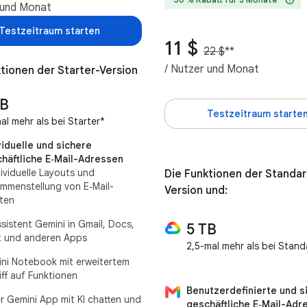
 und Monat
Testzeitraum starten
11 $
22 $
**
/ Nutzer und Monat
tionen der Starter-Version
TB
Testzeitraum starte
al mehr als bei Starter*
viduelle und sichere
häftliche E‑Mail-Adressen
dividuelle Layouts und
Die Funktionen der Standar
mmenstellung von E‑Mail-
Version und:
lten
ssistent Gemini in Gmail, Docs,
5 TB
 und anderen Apps
2,5-mal mehr als bei Stand
ni Notebook mit erweitertem
iff auf Funktionen
Benutzerdefinierte und s
er Gemini App mit KI chatten und
geschäftliche E‑Mail-Adr