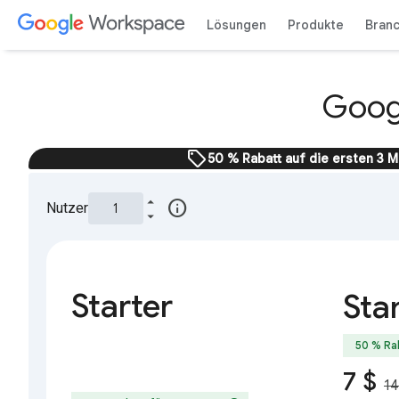
Lösungen
Produkte
Bran
Googl
sell
50 % Rabatt auf die ersten 3 
info
Nutzer
Starter
Sta
50 % Ra
7 $
14