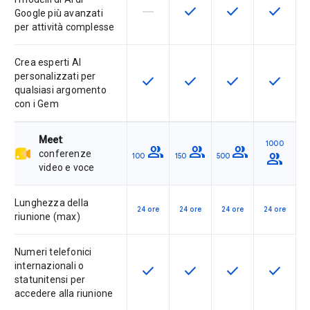
horizontal_rule
check
check
check
La funzionalità non è supportata d
Questa funzionalità è disp
Questa funzionali
Questa fu
Google più avanzati
per attività complesse
Crea esperti AI
personalizzati per
check
check
check
check
Questa funzionalità è disponibile p
Questa funzionalità è disp
Questa funzionali
Questa fu
qualsiasi argomento
con i Gem
Meet
:
1000
group
group
group
conferenze
group
100
150
500
video e voce
Lunghezza della
24 ore
24 ore
24 ore
24 ore
riunione (max)
Numeri telefonici
internazionali o
check
check
check
check
Questa funzionalità è disponibile p
Questa funzionalità è disp
Questa funzionali
Questa fu
statunitensi per
accedere alla riunione