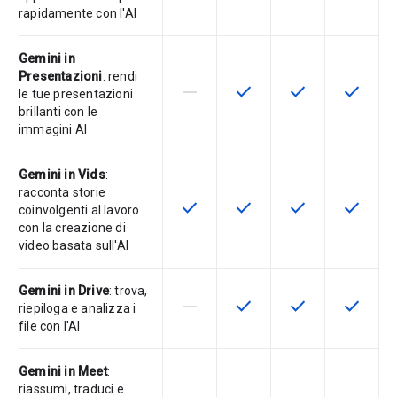
rapidamente con l'AI
Gemini in
Presentazioni
: rendi
horizontal_rule
check
check
check
La funzionalità non è supportata d
Questa funzionalità è disp
Questa funzionali
Questa fu
le tue presentazioni
brillanti con le
immagini AI
Gemini in Vids
:
racconta storie
check
check
check
check
Questa funzionalità è disponibile p
Questa funzionalità è disp
Questa funzionali
Questa fu
coinvolgenti al lavoro
con la creazione di
video basata sull'AI
Gemini in Drive
: trova,
horizontal_rule
check
check
check
La funzionalità non è supportata d
Questa funzionalità è disp
Questa funzionali
Questa fu
riepiloga e analizza i
file con l'AI
Gemini in Meet
:
riassumi, traduci e