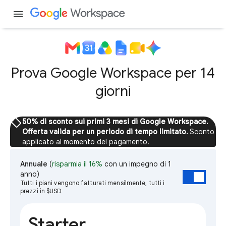
menu
Prova Google Workspace per 14
giorni
sell
50% di sconto sui primi 3 mesi di Google Workspace.
Offerta valida per un periodo di tempo limitato.
Sconto
applicato al momento del pagamento.
Annuale
(
risparmia il 16%
con un impegno di 1
anno)
Tutti i piani vengono fatturati mensilmente, tutti i
prezzi in $USD
Starter