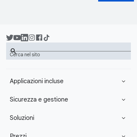
search
Cerca nel sito
Applicazioni incluse
expand_more
Sicurezza e gestione
expand_more
Soluzioni
expand_more
Prezzi
expand_more