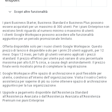
endpoint
expand_more
Scopri altre funzionalità
I piani Business Starter, Business Standard e Business Plus possono
essere acquistati per un massimo di 300 utenti. Per i piani Enterprise non
esistono limiti riguardo al numero minimo o massimo di utenti.
I clienti Google Workspace possono accedere alle funzionalità
aggiuntive per un periodo promozionale limitato.
Offerta disponibile solo per i nuovi clienti Google Workspace. Questo
prezzo di lancio è disponibile solo per i primi 20 utenti aggiunti, per 12
mesi. Dopo 12 mesi, per tutti gli utenti verranno applicati i prezzi
standard. Il prezzo effettivo per utente può variare di una percentuale
massima pari allo 0,01% circa, a causa degli arrotondamenti. Il prezzo
finale verrà mostrato prima di completare la registrazione.
Google Workspace offre spazio di archiviazione in pool flessibile per
utente, condiviso all'interno dell'organizzazione. Visita il nostro Centro
assistenza per saperne di più su come ottenere spazio di archiviazione
aggiuntivo per la tua organizzazione.
Upgrade a pagamento disponibile dall'Assistenza Standard
all'Assistenza Avanzata o dall'Assistenza Avanzata all'Assistenza
Premium nei piani Enterprise