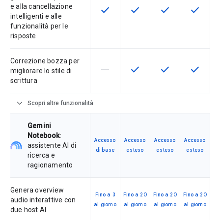
e alla cancellazione
check
check
check
check
Questa funzionalità è disponibile p
Questa funzionalità è disp
Questa funzionali
Questa fu
intelligenti e alle
funzionalità per le
risposte
Correzione bozza per
horizontal_rule
check
check
check
La funzionalità non è supportata d
Questa funzionalità è disp
Questa funzionali
Questa fu
migliorare lo stile di
scrittura
expand_more
Scopri altre funzionalità
Gemini
Notebook
:
Accesso
Accesso
Accesso
Accesso
assistente AI di
di base
esteso
esteso
esteso
ricerca e
ragionamento
Genera overview
Fino a 3
Fino a 20
Fino a 20
Fino a 20
audio interattive con
al giorno
al giorno
al giorno
al giorno
due host AI