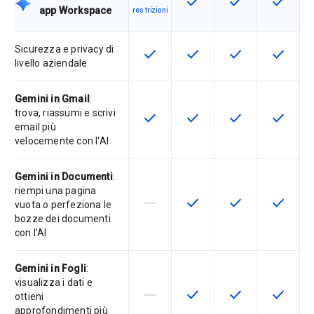
check
check
check
Questa funzionalità è disp
Questa funzionali
Questa fu
app Workspace
restrizioni
Sicurezza e privacy di
check
check
check
check
Questa funzionalità è disponibile p
Questa funzionalità è disp
Questa funzionali
Questa fu
livello aziendale
Gemini in Gmail
:
trova, riassumi e scrivi
check
check
check
check
Questa funzionalità è disponibile p
Questa funzionalità è disp
Questa funzionali
Questa fu
email più
velocemente con l'AI
Gemini in Documenti
:
riempi una pagina
horizontal_rule
check
check
check
La funzionalità non è supportata d
Questa funzionalità è disp
Questa funzionali
Questa fu
vuota o perfeziona le
bozze dei documenti
con l'AI
Gemini in Fogli
:
visualizza i dati e
horizontal_rule
check
check
check
La funzionalità non è supportata d
Questa funzionalità è disp
Questa funzionali
Questa fu
ottieni
approfondimenti più