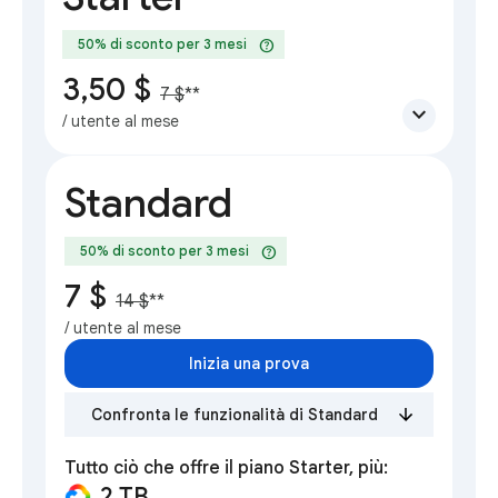
help
50% di sconto per 3 mesi
3,50 $
7 $
**
expand_more
/ utente al mese
Standard
help
50% di sconto per 3 mesi
7 $
14 $
**
/ utente al mese
Inizia una prova
Confronta le funzionalità di Standard
Tutto ciò che offre il piano Starter, più:
2 TB