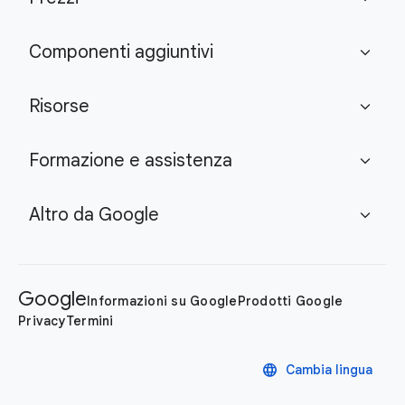
Componenti aggiuntivi
expand_more
Risorse
expand_more
Formazione e assistenza
expand_more
Altro da Google
expand_more
Google
Informazioni su Google
Prodotti Google
Privacy
Termini
language
Cambia lingua