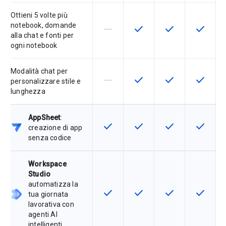
Ottieni 5 volte più
notebook, domande
horizontal_rule
check
check
check
La funzionalità non è supportata d
Questa funzionalità è disp
Questa funzionali
Questa fu
alla chat e fonti per
ogni notebook
Modalità chat per
horizontal_rule
check
check
check
La funzionalità non è supportata d
Questa funzionalità è disp
Questa funzionali
Questa fu
personalizzare stile e
lunghezza
AppSheet
:
check
check
check
check
Questa funzionalità è disponibile p
Questa funzionalità è disp
Questa funzionali
Questa fu
creazione di app
senza codice
Workspace
Studio
automatizza la
check
check
check
check
Questa funzionalità è disponibile p
Questa funzionalità è disp
Questa funzionali
Questa fu
tua giornata
lavorativa con
agenti AI
intelligenti