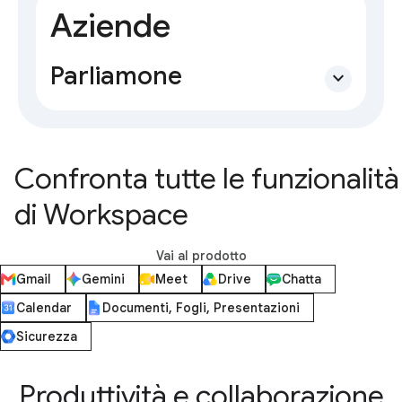
Aziende
Parliamone
expand_more
Confronta tutte le funzionalità
di Workspace
Vai al prodotto
Gmail
Gemini
Meet
Drive
Chatta
Calendar
Documenti, Fogli, Presentazioni
Sicurezza
Produttività e collaborazione