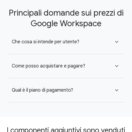
Principali domande sui prezzi di
Google Workspace
Che cosa si intende per utente?
expand_more
Come posso acquistare e pagare?
expand_more
Qual è il piano di pagamento?
expand_more
I componenti aggiuntivi sono venduti