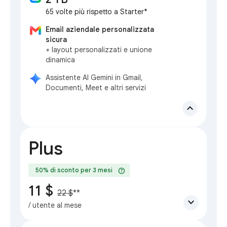
65 volte più rispetto a Starter*
Email aziendale personalizzata
sicura
+ layout personalizzati e unione
dinamica
Assistente AI Gemini in Gmail,
Documenti, Meet e altri servizi
expand_less
Plus
help
50% di sconto per 3 mesi
11 $
22 $
**
expand_more
/ utente al mese