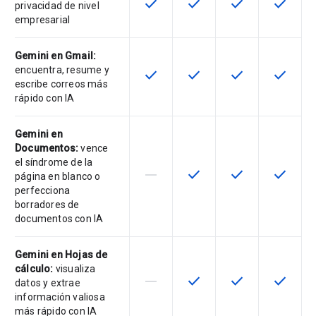
check
check
check
check
Esta función está disponible para 
Esta función está disponib
Esta función está
Esta fun
privacidad de nivel
empresarial
Gemini en Gmail:
encuentra, resume y
check
check
check
check
Esta función está disponible para 
Esta función está disponib
Esta función está
Esta fun
escribe correos más
rápido con IA
Gemini en
Documentos:
vence
el síndrome de la
horizontal_rule
check
check
check
Esta función no es compatible con
Esta función está disponib
Esta función está
Esta fun
página en blanco o
perfecciona
borradores de
documentos con IA
Gemini en Hojas de
cálculo:
visualiza
horizontal_rule
check
check
check
Esta función no es compatible con
Esta función está disponib
Esta función está
Esta fun
datos y extrae
información valiosa
más rápido con IA