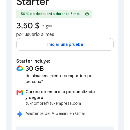
Starter
help
50 % de descuento durante 3 meses
3,50 $
7 $
**
por usuario al mes
Iniciar una prueba
Starter incluye:
30 GB
de almacenamiento compartido por
persona*
Correo de empresa personalizado
y seguro
tu-nombre@tu-empresa.com
Asistente de IA Gemini en Gmail