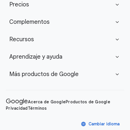
Precios
expand_more
Complementos
expand_more
Recursos
expand_more
Aprendizaje y ayuda
expand_more
Más productos de Google
expand_more
Google
Acerca de Google
Productos de Google
Privacidad
Términos
language
Cambiar idioma