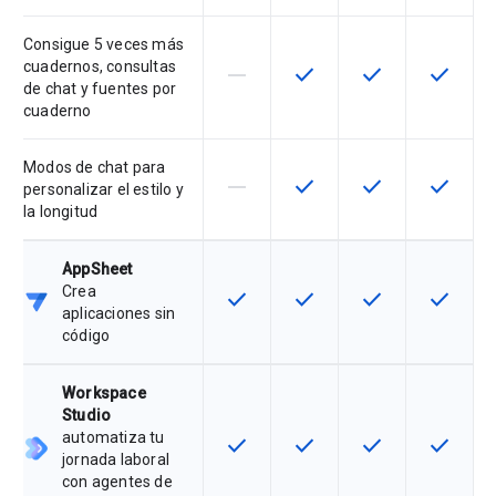
Consigue 5 veces más
cuadernos, consultas
horizontal_rule
check
check
check
Esta función no es compatible con
Esta función está disponib
Esta función está
Esta fun
de chat y fuentes por
cuaderno
Modos de chat para
horizontal_rule
check
check
check
Esta función no es compatible con
Esta función está disponib
Esta función está
Esta fun
personalizar el estilo y
la longitud
AppSheet
Crea
check
check
check
check
Esta función está disponible para 
Esta función está disponib
Esta función está
Esta fun
aplicaciones sin
código
Workspace
Studio
automatiza tu
check
check
check
check
Esta función está disponible para 
Esta función está disponib
Esta función está
Esta fun
jornada laboral
con agentes de