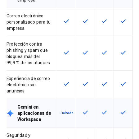
empresa
Correo electrónico
check
check
check
check
Esta función está disponible para 
Esta función está disponib
Esta función está
Esta fun
personalizado para tu
empresa
Protección contra
phishing y spam que
check
check
check
check
Esta función está disponible para 
Esta función está disponib
Esta función está
Esta fun
bloquea más del
99,9 % de los ataques
Experiencia de correo
check
check
check
check
Esta función está disponible para 
Esta función está disponib
Esta función está
Esta fun
electrónico sin
anuncios
Gemini en
check
check
check
Esta función está disponib
Esta función está
Esta fun
aplicaciones de
Limitado
Workspace
Seguridad y