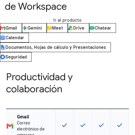
de Workspace
Ir al producto
Gmail
Gemini
Meet
Drive
Chatear
Calendar
Documentos, Hojas de cálculo y Presentaciones
Seguridad
Productividad y
colaboración
Gmail
Correo
check
check
check
check
Esta función está disponible para 
Esta función está disponib
Esta función está
Esta fun
electrónico de