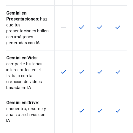
Gemini en
Presentaciones:
haz
que tus
horizontal_rule
check
check
check
Esta función no es compatible con
Esta función está disponib
Esta función está
Esta fun
presentaciones brillen
con imágenes
generadas con IA
Gemini en Vids:
comparte historias
interesantes en el
check
check
check
check
Esta función está disponible para 
Esta función está disponib
Esta función está
Esta fun
trabajo con la
creación de vídeos
basada en IA
Gemini en Drive:
encuentra, resume y
horizontal_rule
check
check
check
Esta función no es compatible con
Esta función está disponib
Esta función está
Esta fun
analiza archivos con
IA