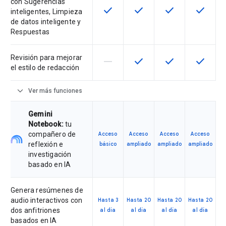
con Sugerencias
check
check
check
check
Esta función está disponible para 
Esta función está disponib
Esta función está
Esta fun
inteligentes, Limpieza
de datos inteligente y
Respuestas
Revisión para mejorar
horizontal_rule
check
check
check
Esta función no es compatible con
Esta función está disponib
Esta función está
Esta fun
el estilo de redacción
expand_more
Ver más funciones
Gemini
Notebook:
tu
compañero de
Acceso
Acceso
Acceso
Acceso
reflexión e
básico
ampliado
ampliado
ampliado
investigación
basado en IA
Genera resúmenes de
audio interactivos con
Hasta 3
Hasta 20
Hasta 20
Hasta 20
dos anfitriones
al día
al día
al día
al día
basados en IA