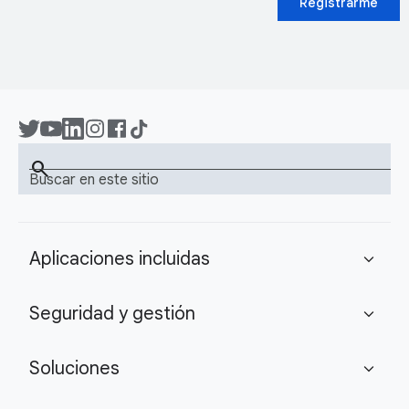
Registrarme
search
Buscar en este sitio
Aplicaciones incluidas
expand_more
Seguridad y gestión
expand_more
Soluciones
expand_more