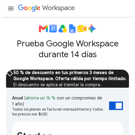
menu
Prueba Google Workspace
durante 14 días
sell
50 % de descuento en tus primeros 3 meses de
Google Workspace. Oferta válida por tiempo limitado.
El descuento se aplica al tramitar la compra.
Anual
(
ahorra un 16 %
con un compromiso de
1 año)
Todos los planes se facturan mensualmente y todos
los precios son $USD