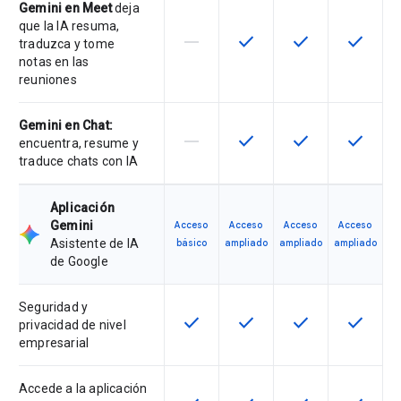
Gemini en Meet
deja
que la IA resuma,
horizontal_rule
check
check
check
Esta función no es compatible con
Esta función está disponib
Esta función está
Esta fun
traduzca y tome
notas en las
reuniones
Gemini en Chat:
horizontal_rule
check
check
check
Esta función no es compatible con
Esta función está disponib
Esta función está
Esta fun
encuentra, resume y
traduce chats con IA
Aplicación
Gemini
Acceso
Acceso
Acceso
Acceso
Asistente de IA
básico
ampliado
ampliado
ampliado
de Google
Seguridad y
check
check
check
check
Esta función está disponible para 
Esta función está disponib
Esta función está
Esta fun
privacidad de nivel
empresarial
Accede a la aplicación