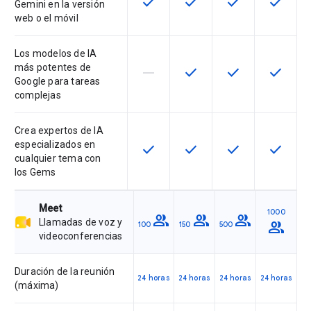
check
check
check
check
Esta función está disponible para 
Esta función está disponib
Esta función está
Esta fun
Gemini en la versión
web o el móvil
Los modelos de IA
más potentes de
horizontal_rule
check
check
check
Esta función no es compatible con
Esta función está disponib
Esta función está
Esta fun
Google para tareas
complejas
Crea expertos de IA
especializados en
check
check
check
check
Esta función está disponible para 
Esta función está disponib
Esta función está
Esta fun
cualquier tema con
los Gems
Meet
1000
group
group
group
Llamadas de voz y
group
100
150
500
videoconferencias
Duración de la reunión
24 horas
24 horas
24 horas
24 horas
(máxima)