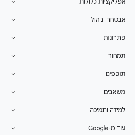
אפליקציות כלולות
expand_more
אבטחה וניהול
expand_more
פתרונות
expand_more
תמחור
expand_more
תוספים
expand_more
משאבים
expand_more
למידה ותמיכה
expand_more
עוד מ-Google
expand_more