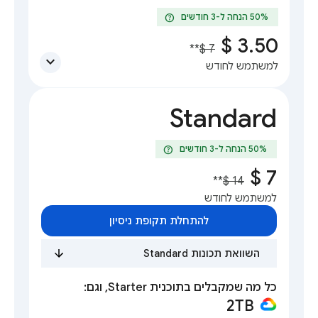
help
**
expand_more
למשתמש לחודש
Standard
help
**
למשתמש לחודש
להתחלת תקופת ניסיון
השוואת תכונות Standard
כל מה שמקבלים בתוכנית Starter, וגם:
2TB