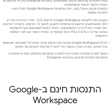
Plus לארגונים עם פחות מ-300 משתמשים. בתוכניות Enterprise אין רף מינימום או
הגבלה כלשהי לכמות המשתמשים.
במסגרת מבצע מוגבל בזמן, ייתכן שלקוחות Google Workspace יקבלו גישה
לתכונות נוספות.
המבצע זמין ללקוחות Google Workspace חדשים בלבד. מחיר ההיכרות זמין רק
ל-20 המשתמשים הראשונים שתוסיפו לחשבון, למשך 12 חודשים. בתום 12 חודשים
יחול המחיר הרגיל על כל המשתמשים. המחיר בפועל למשתמש עשוי להשתנות
בשיעור של עד כ-0.01% בגלל עיגול המספרים. המחיר הסופי יוצג לפני השלמת
ההרשמה.
חבילת Google Workspace מציעה נפח אחסון ארגוני גמיש לכל משתמש, שמשותף
בכל הארגון. במרכז העזרה מוסבר איך להגדיל את נפח האחסון של הארגון.
אפשר לשדרג מתמיכה סטנדרטית לתמיכה מתקדמת בתשלום נוסף או מתמיכה
מתקדמת לתמיכת פרימיום בתוכניות Enterprise
התנסות חינם ב-Google
Workspace