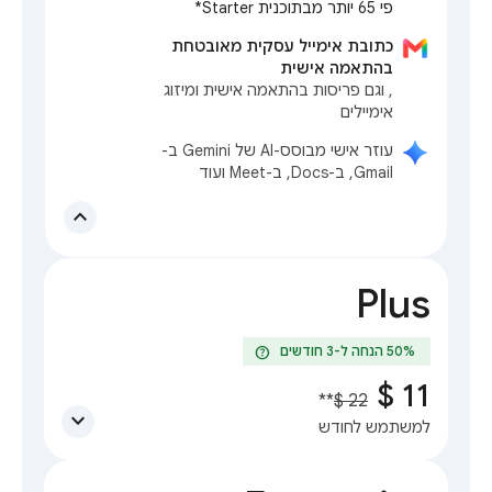
פי 65 יותר מבתוכנית Starter*
כתובת אימייל עסקית מאובטחת
בהתאמה אישית
, וגם פריסות בהתאמה אישית ומיזוג
אימיילים
עוזר אישי מבוסס-AI של Gemini ב-
Gmail, ב-Docs, ב-Meet ועוד
expand_less
Plus
help
**
expand_more
למשתמש לחודש