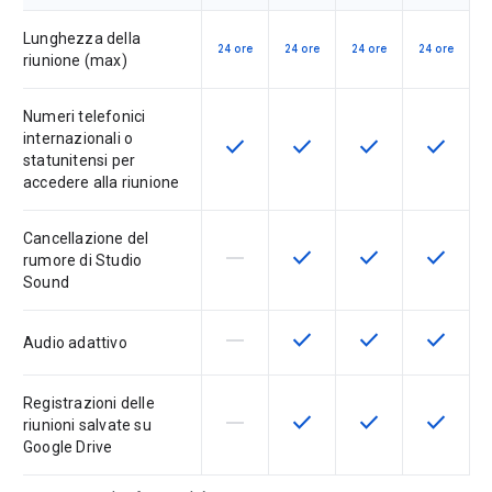
Lunghezza della
24 ore
24 ore
24 ore
24 ore
riunione (max)
Numeri telefonici
internazionali o
check
check
check
check
Questa funzionalità è disponibile p
Questa funzionalità è disp
Questa funzionali
Questa fu
statunitensi per
accedere alla riunione
Cancellazione del
horizontal_rule
check
check
check
La funzionalità non è supportata d
Questa funzionalità è disp
Questa funzionali
Questa fu
rumore di Studio
Sound
horizontal_rule
check
check
check
La funzionalità non è supportata d
Questa funzionalità è disp
Questa funzionali
Questa fu
Audio adattivo
Registrazioni delle
horizontal_rule
check
check
check
La funzionalità non è supportata d
Questa funzionalità è disp
Questa funzionali
Questa fu
riunioni salvate su
Google Drive