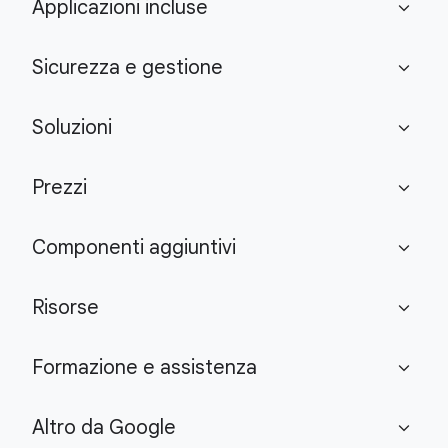
Applicazioni incluse
expand_more
Sicurezza e gestione
expand_more
Soluzioni
expand_more
Prezzi
expand_more
Componenti aggiuntivi
expand_more
Risorse
expand_more
Formazione e assistenza
expand_more
Altro da Google
expand_more