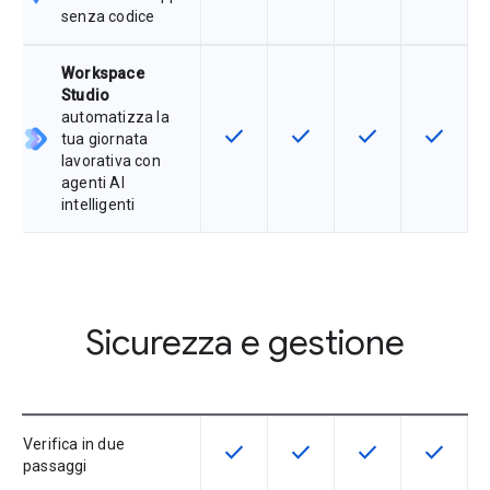
senza codice
Workspace
Studio
automatizza la
check
check
check
check
Questa funzionalità è disponibile p
Questa funzionalità è disp
Questa funzionali
Questa fu
tua giornata
lavorativa con
agenti AI
intelligenti
Sicurezza e gestione
Verifica in due
check
check
check
check
Questa funzionalità è disponibile p
Questa funzionalità è disp
Questa funzionali
Questa fu
passaggi