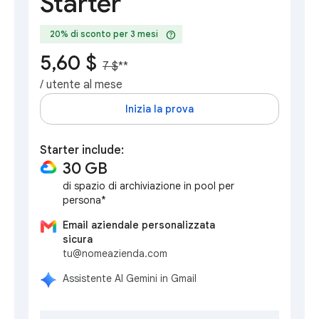
Starter
help
20% di sconto per 3 mesi
5,60 $
7 $
**
/ utente al mese
Inizia la prova
Starter include:
30 GB
di spazio di archiviazione in pool per
persona*
Email aziendale personalizzata
sicura
tu@nomeazienda.com
Assistente AI Gemini in Gmail