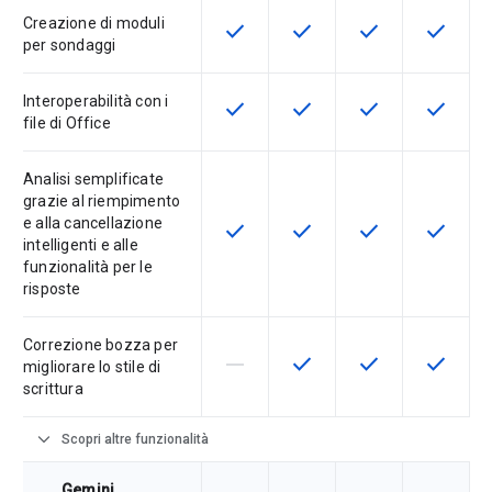
Creazione di moduli
check
check
check
check
Questa funzionalità è disponibile p
Questa funzionalità è disp
Questa funzionali
Questa fu
per sondaggi
Interoperabilità con i
check
check
check
check
Questa funzionalità è disponibile p
Questa funzionalità è disp
Questa funzionali
Questa fu
file di Office
Analisi semplificate
grazie al riempimento
e alla cancellazione
check
check
check
check
Questa funzionalità è disponibile p
Questa funzionalità è disp
Questa funzionali
Questa fu
intelligenti e alle
funzionalità per le
risposte
Correzione bozza per
horizontal_rule
check
check
check
La funzionalità non è supportata d
Questa funzionalità è disp
Questa funzionali
Questa fu
migliorare lo stile di
scrittura
expand_more
Scopri altre funzionalità
Gemini