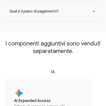
Qual è il piano di pagamento?
expand_more
I componenti aggiuntivi sono venduti
separatamente.
IA
AI Expanded Access