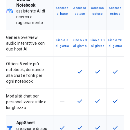
Notebook
:
Accesso
Accesso
Accesso
Accesso
assistente AI di
di base
esteso
esteso
esteso
ricerca e
ragionamento
Genera overview
Fino a 3
Fino a 20
Fino a 20
Fino a 20
audio interattive con
al giorno
al giorno
al giorno
al giorno
due host AI
Ottieni 5 volte più
notebook, domande
horizontal_rule
check
check
check
La funzionalità non è supportata d
Questa funzionalità è disp
Questa funzionali
Questa fu
alla chat e fonti per
ogni notebook
Modalità chat per
horizontal_rule
check
check
check
La funzionalità non è supportata d
Questa funzionalità è disp
Questa funzionali
Questa fu
personalizzare stile e
lunghezza
AppSheet
:
check
check
check
check
Questa funzionalità è disponibile p
Questa funzionalità è disp
Questa funzionali
Questa fu
creazione di app