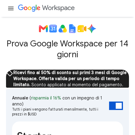
menu
Prova Google Workspace per 14
giorni
sell
Ricevi fino al 50% di sconto sui primi 3 mesi di Google
Workspace. Offerta valida per un periodo di tempo
limitato.
Sconto applicato al momento del pagamento.
Annuale
(
risparmia il 16%
con un impegno di 1
anno)
Tutti i piani vengono fatturati mensilmente, tutti i
prezzi in $USD