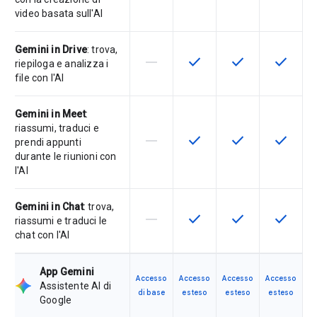
video basata sull'AI
Gemini in Drive
: trova,
horizontal_rule
check
check
check
La funzionalità non è supportata d
Questa funzionalità è disp
Questa funzionali
Questa fu
riepiloga e analizza i
file con l'AI
Gemini in Meet
:
riassumi, traduci e
horizontal_rule
check
check
check
La funzionalità non è supportata d
Questa funzionalità è disp
Questa funzionali
Questa fu
prendi appunti
durante le riunioni con
l'AI
Gemini in Chat
: trova,
horizontal_rule
check
check
check
La funzionalità non è supportata d
Questa funzionalità è disp
Questa funzionali
Questa fu
riassumi e traduci le
chat con l'AI
App Gemini
Accesso
Accesso
Accesso
Accesso
Assistente AI di
di base
esteso
esteso
esteso
Google