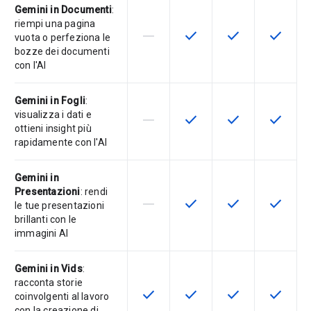
Gemini in Documenti
:
riempi una pagina
horizontal_rule
check
check
check
La funzionalità non è supportata d
Questa funzionalità è disp
Questa funzionali
Questa fu
vuota o perfeziona le
bozze dei documenti
con l'AI
Gemini in Fogli
:
visualizza i dati e
horizontal_rule
check
check
check
La funzionalità non è supportata d
Questa funzionalità è disp
Questa funzionali
Questa fu
ottieni insight più
rapidamente con l'AI
Gemini in
Presentazioni
: rendi
horizontal_rule
check
check
check
La funzionalità non è supportata d
Questa funzionalità è disp
Questa funzionali
Questa fu
le tue presentazioni
brillanti con le
immagini AI
Gemini in Vids
:
racconta storie
check
check
check
check
Questa funzionalità è disponibile p
Questa funzionalità è disp
Questa funzionali
Questa fu
coinvolgenti al lavoro
con la creazione di