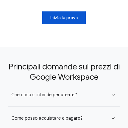
Inizia la prova
Principali domande sui prezzi di
Google Workspace
Che cosa si intende per utente?
expand_more
Come posso acquistare e pagare?
expand_more