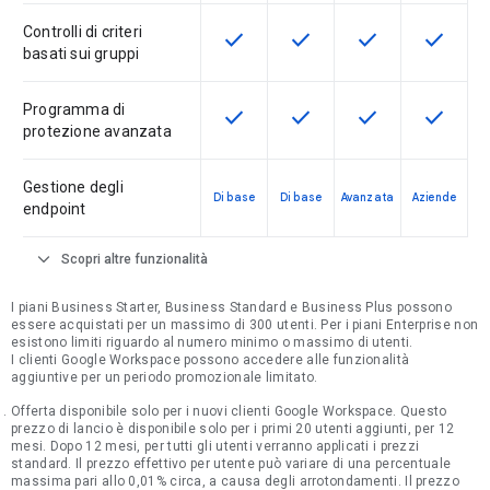
Controlli di criteri
check
check
check
check
Questa funzionalità è disponibile p
Questa funzionalità è disp
Questa funzionali
Questa fu
basati sui gruppi
Programma di
check
check
check
check
Questa funzionalità è disponibile p
Questa funzionalità è disp
Questa funzionali
Questa fu
protezione avanzata
Gestione degli
Di base
Di base
Avanzata
Aziende
endpoint
expand_more
Scopri altre funzionalità
I piani Business Starter, Business Standard e Business Plus possono
essere acquistati per un massimo di 300 utenti. Per i piani Enterprise non
esistono limiti riguardo al numero minimo o massimo di utenti.
I clienti Google Workspace possono accedere alle funzionalità
aggiuntive per un periodo promozionale limitato.
Offerta disponibile solo per i nuovi clienti Google Workspace. Questo
prezzo di lancio è disponibile solo per i primi 20 utenti aggiunti, per 12
mesi. Dopo 12 mesi, per tutti gli utenti verranno applicati i prezzi
standard. Il prezzo effettivo per utente può variare di una percentuale
massima pari allo 0,01% circa, a causa degli arrotondamenti. Il prezzo