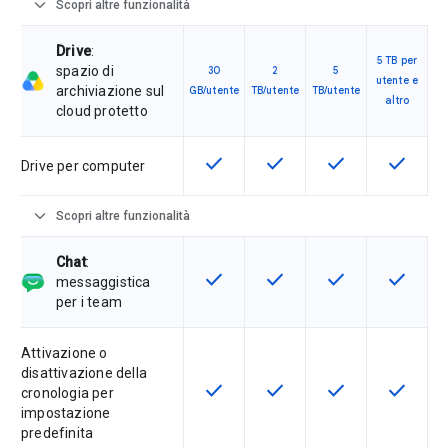
expand_more
Scopri altre funzionalità
Drive
:
5 TB per
spazio di
30
2
5
utente e
archiviazione sul
GB/utente
TB/utente
TB/utente
altro
cloud protetto
check
check
check
check
Questa funzionalità è disponibile p
Questa funzionalità è disp
Questa funzionali
Questa fu
Drive per computer
expand_more
Scopri altre funzionalità
Chat
:
check
check
check
check
Questa funzionalità è disponibile p
Questa funzionalità è disp
Questa funzionali
Questa fu
messaggistica
per i team
Attivazione o
disattivazione della
check
check
check
check
Questa funzionalità è disponibile p
Questa funzionalità è disp
Questa funzionali
Questa fu
cronologia per
impostazione
predefinita