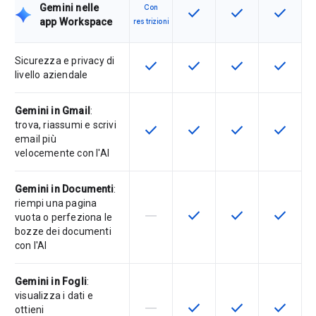
Gemini nelle
Con
check
check
check
Questa funzionalità è disp
Questa funzionali
Questa fu
app Workspace
restrizioni
Sicurezza e privacy di
check
check
check
check
Questa funzionalità è disponibile p
Questa funzionalità è disp
Questa funzionali
Questa fu
livello aziendale
Gemini in Gmail
:
trova, riassumi e scrivi
check
check
check
check
Questa funzionalità è disponibile p
Questa funzionalità è disp
Questa funzionali
Questa fu
email più
velocemente con l'AI
Gemini in Documenti
:
riempi una pagina
horizontal_rule
check
check
check
La funzionalità non è supportata d
Questa funzionalità è disp
Questa funzionali
Questa fu
vuota o perfeziona le
bozze dei documenti
con l'AI
Gemini in Fogli
:
visualizza i dati e
horizontal_rule
check
check
check
La funzionalità non è supportata d
Questa funzionalità è disp
Questa funzionali
Questa fu
ottieni