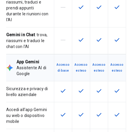
riassumi, traduci e
horizontal_rule
check
check
check
La funzionalità non è supportata d
Questa funzionalità è disp
Questa funzionali
Questa fu
prendi appunti
durante le riunioni con
l'AI
Gemini in Chat
: trova,
horizontal_rule
check
check
check
La funzionalità non è supportata d
Questa funzionalità è disp
Questa funzionali
Questa fu
riassumi e traduci le
chat con l'AI
App Gemini
Accesso
Accesso
Accesso
Accesso
Assistente AI di
di base
esteso
esteso
esteso
Google
Sicurezza e privacy di
check
check
check
check
Questa funzionalità è disponibile p
Questa funzionalità è disp
Questa funzionali
Questa fu
livello aziendale
Accedi all'app Gemini
check
check
check
check
Questa funzionalità è disponibile p
Questa funzionalità è disp
Questa funzionali
Questa fu
su web o dispositivo
mobile