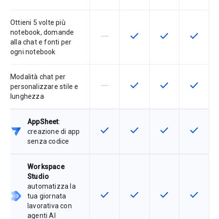
Ottieni 5 volte più
notebook, domande
horizontal_rule
check
check
check
La funzionalità non è supportata d
Questa funzionalità è disp
Questa funzionali
Questa fu
alla chat e fonti per
ogni notebook
Modalità chat per
horizontal_rule
check
check
check
La funzionalità non è supportata d
Questa funzionalità è disp
Questa funzionali
Questa fu
personalizzare stile e
lunghezza
AppSheet
:
check
check
check
check
Questa funzionalità è disponibile p
Questa funzionalità è disp
Questa funzionali
Questa fu
creazione di app
senza codice
Workspace
Studio
automatizza la
check
check
check
check
Questa funzionalità è disponibile p
Questa funzionalità è disp
Questa funzionali
Questa fu
tua giornata
lavorativa con
agenti AI