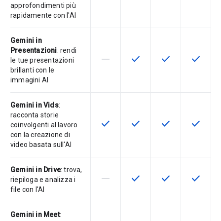
approfondimenti più
rapidamente con l'AI
Gemini in
Presentazioni
: rendi
horizontal_rule
check
check
check
La funzionalità non è supportata d
Questa funzionalità è disp
Questa funzionali
Questa fu
le tue presentazioni
brillanti con le
immagini AI
Gemini in Vids
:
racconta storie
check
check
check
check
Questa funzionalità è disponibile p
Questa funzionalità è disp
Questa funzionali
Questa fu
coinvolgenti al lavoro
con la creazione di
video basata sull'AI
Gemini in Drive
: trova,
horizontal_rule
check
check
check
La funzionalità non è supportata d
Questa funzionalità è disp
Questa funzionali
Questa fu
riepiloga e analizza i
file con l'AI
Gemini in Meet
: