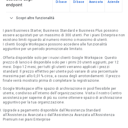
Di base
Di base
Avanzata
Aziende
endpoint
expand_more
Scopri altre funzionalità
I piani Business Starter, Business Standard e Business Plus possono
essere acquistati per un massimo di 300 utenti. Per i piani Enterprise non
esistono limiti riguardo al numero minimo o massimo di utenti.
I clienti Google Workspace possono accedere alle funzionalità
aggiuntive per un periodo promozionale limitato.
Offerta disponibile solo per i nuovi clienti Google Workspace. Questo
prezzo di lancio è disponibile solo per i primi 20 utenti aggiunti, per 12
mesi. Dopo 12 mesi, per tutti gli utenti verranno applicati i prezzi
standard. Il prezzo effettivo per utente può variare di una percentuale
massima pari allo 0,01% circa, a causa degli arrotondamenti. Il prezzo
finale verrà mostrato prima di completare la registrazione.
Google Workspace offre spazio di archiviazione in pool flessibile per
utente, condiviso all'interno dell'organizzazione. Visita il nostro Centro
assistenza per saperne di più su come ottenere spazio di archiviazione
aggiuntivo per la tua organizzazione.
Upgrade a pagamento disponibile dall'Assistenza Standard
all'Assistenza Avanzata o dall'Assistenza Avanzata all'Assistenza
Premium nei piani Enterprise