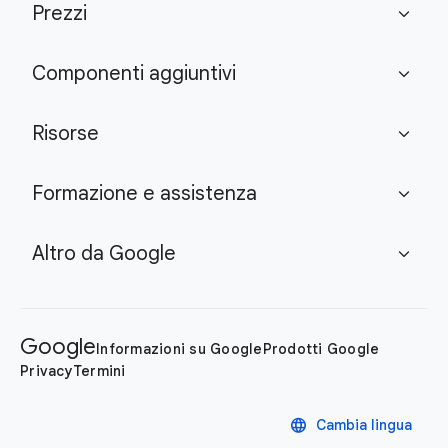
Prezzi
expand_more
Componenti aggiuntivi
expand_more
Risorse
expand_more
Formazione e assistenza
expand_more
Altro da Google
expand_more
Google
Informazioni su Google
Prodotti Google
Privacy
Termini
language
Cambia lingua