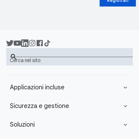
Registrati
search
Cerca nel sito
Applicazioni incluse
expand_more
Sicurezza e gestione
expand_more
Soluzioni
expand_more