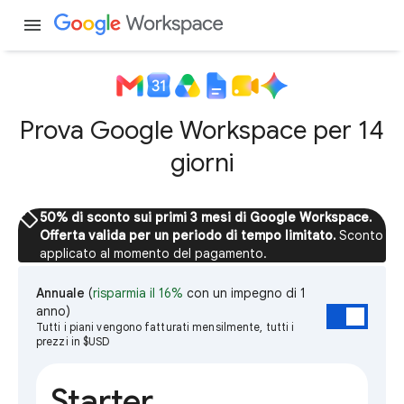
menu
Prova Google Workspace per 14
giorni
sell
50% di sconto sui primi 3 mesi di Google Workspace.
Offerta valida per un periodo di tempo limitato.
Sconto
applicato al momento del pagamento.
Annuale
(
risparmia il 16%
con un impegno di 1
anno)
Tutti i piani vengono fatturati mensilmente, tutti i
prezzi in $USD
Starter