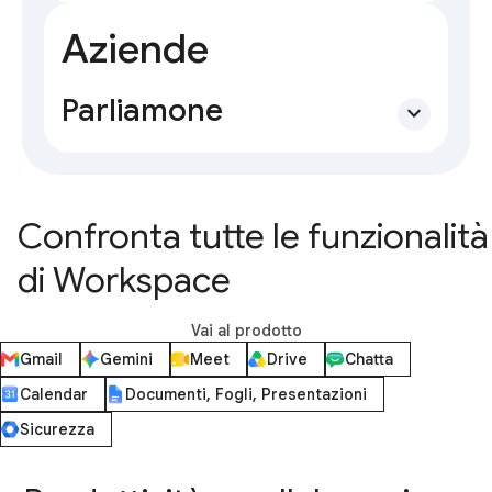
Aziende
Parliamone
expand_more
Confronta tutte le funzionalità
di Workspace
Vai al prodotto
Gmail
Gemini
Meet
Drive
Chatta
Calendar
Documenti, Fogli, Presentazioni
Sicurezza