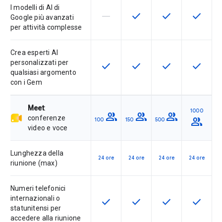
I modelli di AI di
horizontal_rule
check
check
check
La funzionalità non è supportata d
Questa funzionalità è disp
Questa funzionali
Questa fu
Google più avanzati
per attività complesse
Crea esperti AI
personalizzati per
check
check
check
check
Questa funzionalità è disponibile p
Questa funzionalità è disp
Questa funzionali
Questa fu
qualsiasi argomento
con i Gem
Meet
:
1000
group
group
group
conferenze
group
100
150
500
video e voce
Lunghezza della
24 ore
24 ore
24 ore
24 ore
riunione (max)
Numeri telefonici
internazionali o
check
check
check
check
Questa funzionalità è disponibile p
Questa funzionalità è disp
Questa funzionali
Questa fu
statunitensi per
accedere alla riunione