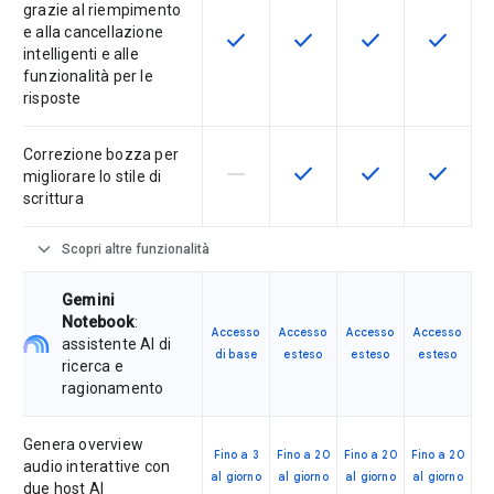
grazie al riempimento
e alla cancellazione
check
check
check
check
Questa funzionalità è disponibile p
Questa funzionalità è disp
Questa funzionali
Questa fu
intelligenti e alle
funzionalità per le
risposte
Correzione bozza per
horizontal_rule
check
check
check
La funzionalità non è supportata d
Questa funzionalità è disp
Questa funzionali
Questa fu
migliorare lo stile di
scrittura
expand_more
Scopri altre funzionalità
Gemini
Notebook
:
Accesso
Accesso
Accesso
Accesso
assistente AI di
di base
esteso
esteso
esteso
ricerca e
ragionamento
Genera overview
Fino a 3
Fino a 20
Fino a 20
Fino a 20
audio interattive con
al giorno
al giorno
al giorno
al giorno
due host AI