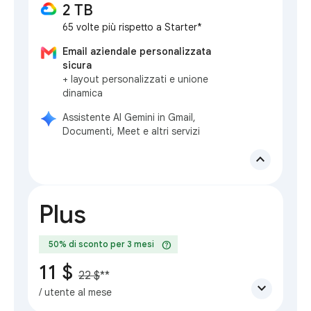
2 TB
65 volte più rispetto a Starter*
Email aziendale personalizzata
sicura
+ layout personalizzati e unione
dinamica
Assistente AI Gemini in Gmail,
Documenti, Meet e altri servizi
expand_less
Plus
help
50% di sconto per 3 mesi
11 $
22 $
**
expand_more
/ utente al mese