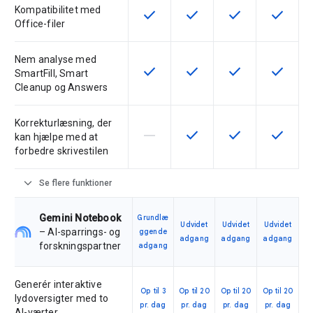
Kompatibilitet med
check
check
check
check
Denne funktion er tilgængelig for
Denne funktion er tilgæng
Denne funktion er
Denne fu
Office-filer
Nem analyse med
check
check
check
check
Denne funktion er tilgængelig for
Denne funktion er tilgæng
Denne funktion er
Denne fu
SmartFill, Smart
Cleanup og Answers
Korrekturlæsning, der
horizontal_rule
check
check
check
Denne funktion understøttes ikke 
Denne funktion er tilgæng
Denne funktion er
Denne fu
kan hjælpe med at
forbedre skrivestilen
expand_more
Se flere funktioner
Gemini Notebook
Grundlæ
Udvidet
Udvidet
Udvidet
– AI-sparrings- og
ggende
adgang
adgang
adgang
forskningspartner
adgang
Generér interaktive
Op til 3
Op til 20
Op til 20
Op til 20
lydoversigter med to
pr. dag
pr. dag
pr. dag
pr. dag
AI-værter