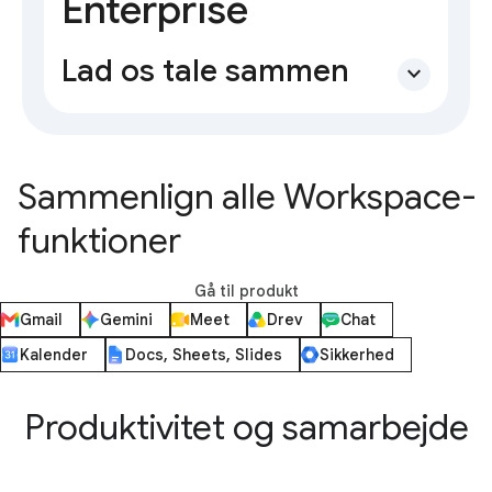
Enterprise
Lad os tale sammen
expand_more
Sammenlign alle Workspace-
funktioner
Gå til produkt
Gmail
Gemini
Meet
Drev
Chat
Kalender
Docs, Sheets, Slides
Sikkerhed
Produktivitet og samarbejde