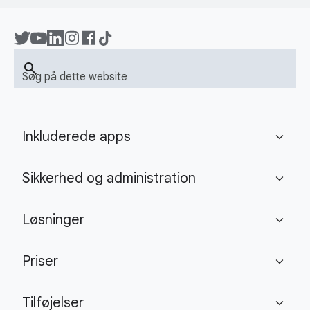
search
Søg på dette website
Inkluderede apps
expand_more
Sikkerhed og administration
expand_more
Løsninger
expand_more
Priser
expand_more
Tilføjelser
expand_more