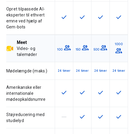
Opret tilpassede AI-
eksperter til ethvert
check
check
check
check
Denne funktion er tilgængelig for
Denne funktion er tilgæng
Denne funktion er
Denne fu
emne ved hjælp af
Gem-bots
Meet
1000
group
group
group
Video- og
group
100
150
500
talemøder
Mødelængde (maks.)
24 timer
24 timer
24 timer
24 timer
Amerikanske eller
check
check
check
check
Denne funktion er tilgængelig for
Denne funktion er tilgæng
Denne funktion er
Denne fu
internationale
mødeopkaldsnumre
Støjreducering med
horizontal_rule
check
check
check
Denne funktion understøttes ikke 
Denne funktion er tilgæng
Denne funktion er
Denne fu
studielyd