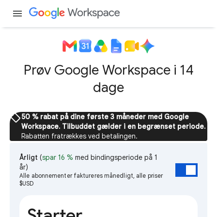
menu
Prøv Google Workspace i 14
dage
sell
50 % rabat på dine første 3 måneder med Google
Workspace. Tilbuddet gælder i en begrænset periode.
Rabatten fratrækkes ved betalingen.
Årligt
(
spar 16 %
med bindingsperiode på 1
år)
Alle abonnementer faktureres månedligt, alle priser
$USD
Starter