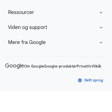
Ressourcer
expand_more
Viden og support
expand_more
Mere fra Google
expand_more
Google
Om Google
Google-produkter
Privatliv
Vilkår
language
Skift sprog
Privatlivspolitik
Vilkår
Cookieindstillinger