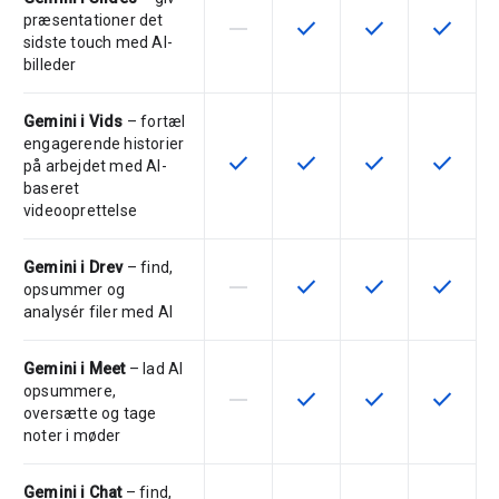
præsentationer det
horizontal_rule
check
check
check
Denne funktion understøttes ikke 
Denne funktion er tilgæng
Denne funktion er
Denne fu
sidste touch med AI-
billeder
Gemini i Vids
– fortæl
engagerende historier
check
check
check
check
Denne funktion er tilgængelig for
Denne funktion er tilgæng
Denne funktion er
Denne fu
på arbejdet med AI-
baseret
videooprettelse
Gemini i Drev
– find,
horizontal_rule
check
check
check
Denne funktion understøttes ikke 
Denne funktion er tilgæng
Denne funktion er
Denne fu
opsummer og
analysér filer med AI
Gemini i Meet
– lad AI
opsummere,
horizontal_rule
check
check
check
Denne funktion understøttes ikke 
Denne funktion er tilgæng
Denne funktion er
Denne fu
oversætte og tage
noter i møder
Gemini i Chat
– find,