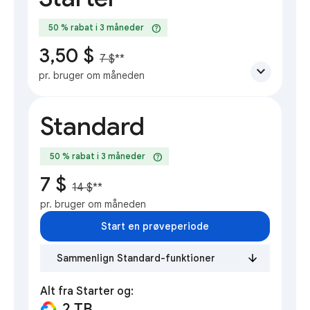
help
50 % rabat i 3 måneder
3,50 $
7 $
**
expand_more
pr. bruger om måneden
Standard
help
50 % rabat i 3 måneder
7 $
14 $
**
pr. bruger om måneden
Start en prøveperiode
Sammenlign Standard-funktioner
Alt fra Starter og:
2 TB