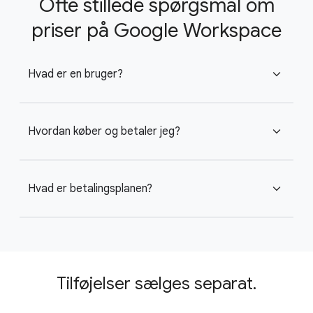
Ofte stillede spørgsmål om
priser på Google Workspace
Hvad er en bruger?
expand_more
Hvordan køber og betaler jeg?
expand_more
Hvad er betalingsplanen?
expand_more
Tilføjelser sælges separat.