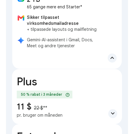
65 gange mere end Starter*
Sikker tilpasset
virksomhedsmailadresse
+ tilpassede layouts og mailfletning
Gemini-AI-assistent i Gmail, Docs,
Meet og andre tjenester
expand_less
Plus
help
50 % rabat i 3 måneder
11 $
22 $
**
expand_more
pr. bruger om måneden