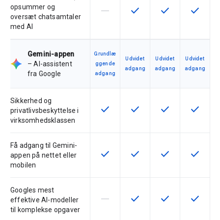
opsummer og
horizontal_rule
check
check
check
Denne funktion understøttes ikke 
Denne funktion er tilgæng
Denne funktion er
Denne fu
oversæt chatsamtaler
med AI
Gemini-appen
Grundlæ
Udvidet
Udvidet
Udvidet
– AI-assistent
ggende
adgang
adgang
adgang
fra Google
adgang
Sikkerhed og
check
check
check
check
Denne funktion er tilgængelig for
Denne funktion er tilgæng
Denne funktion er
Denne fu
privatlivsbeskyttelse i
virksomhedsklassen
Få adgang til Gemini-
check
check
check
check
Denne funktion er tilgængelig for
Denne funktion er tilgæng
Denne funktion er
Denne fu
appen på nettet eller
mobilen
Googles mest
horizontal_rule
check
check
check
Denne funktion understøttes ikke 
Denne funktion er tilgæng
Denne funktion er
Denne fu
effektive AI-modeller
til komplekse opgaver