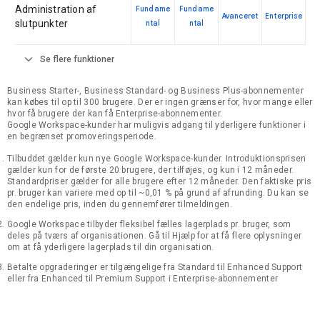
Administration af
Fundame
Fundame
Avanceret
Enterprise
slutpunkter
ntal
ntal
expand_more
Se flere funktioner
Business Starter-, Business Standard- og Business Plus-abonnementer
kan købes til op til 300 brugere. Der er ingen grænser for, hvor mange eller
hvor få brugere der kan få Enterprise-abonnementer.
Google Workspace-kunder har muligvis adgang til yderligere funktioner i
en begrænset promoveringsperiode.
Tilbuddet gælder kun nye Google Workspace-kunder. Introduktionsprisen
gælder kun for de første 20 brugere, der tilføjes, og kun i 12 måneder.
Standardpriser gælder for alle brugere efter 12 måneder. Den faktiske pris
pr. bruger kan variere med op til ~0,01 % på grund af afrunding. Du kan se
den endelige pris, inden du gennemfører tilmeldingen.
Google Workspace tilbyder fleksibel fælles lagerplads pr. bruger, som
deles på tværs af organisationen. Gå til Hjælp for at få flere oplysninger
om at få yderligere lagerplads til din organisation.
Betalte opgraderinger er tilgængelige fra Standard til Enhanced Support
eller fra Enhanced til Premium Support i Enterprise-abonnementer