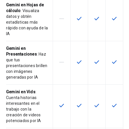
Gemini en Hojas de
cálculo
: Visualiza
datos y obtén
horizontal_rule
check
check
check
Esta función no está disponible en
Esta función está disponi
Esta función está
Esta fun
estadísticas más
rápido con ayuda de la
IA
Gemini en
Presentaciones
: Haz
que tus
horizontal_rule
check
check
check
Esta función no está disponible en
Esta función está disponi
Esta función está
Esta fun
presentaciones brillen
con imágenes
generadas por IA
Gemini en Vids
:
Cuenta historias
interesantes en el
check
check
check
check
Esta función está disponible en e
Esta función está disponi
Esta función está
Esta fun
trabajo con la
creación de videos
potenciados por IA