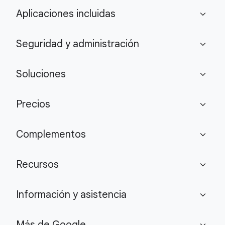
Aplicaciones incluidas
expand_more
Seguridad y administración
expand_more
Soluciones
expand_more
Precios
expand_more
Complementos
expand_more
Recursos
expand_more
Información y asistencia
expand_more
Más de Google