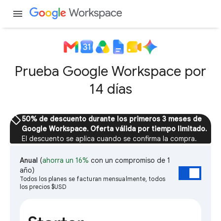
menu
Prueba Google Workspace por
14 días
sell
50% de descuento durante los primeros 3 meses de
Google Workspace. Oferta válida por tiempo limitado.
El descuento se aplica cuando se confirma la compra.
Anual
(
ahorra un 16%
con un compromiso de 1
año)
Todos los planes se facturan mensualmente, todos
los precios $USD