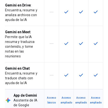
Gemini en Drive
:
Encuentra, resume y
horizontal_rule
check
check
check
Esta función no está disponible en
Esta función está disponi
Esta función está
Esta fun
analiza archivos con
ayuda de la IA
Gemini en Meet
:
Permite que la IA
resuma y traduzca
horizontal_rule
check
check
check
Esta función no está disponible en
Esta función está disponi
Esta función está
Esta fun
contenido, y tome
notas en las
reuniones
Gemini en Chat
:
Encuentra, resume y
horizontal_rule
check
check
check
Esta función no está disponible en
Esta función está disponi
Esta función está
Esta fun
traduce chats con
ayuda de la IA
App de Gemini
Acceso
Acceso
Acceso
Acceso
Asistente de IA
básico
ampliado
ampliado
ampliado
de Google