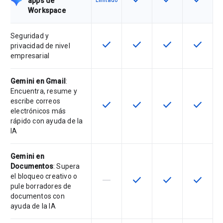
apps de
Limitado
Workspace
Seguridad y
check
check
check
check
Esta función está disponible en e
Esta función está disponi
Esta función está
Esta fun
privacidad de nivel
empresarial
Gemini en Gmail
:
Encuentra, resume y
escribe correos
check
check
check
check
Esta función está disponible en e
Esta función está disponi
Esta función está
Esta fun
electrónicos más
rápido con ayuda de la
IA
Gemini en
Documentos
: Supera
el bloqueo creativo o
horizontal_rule
check
check
check
Esta función no está disponible en
Esta función está disponi
Esta función está
Esta fun
pule borradores de
documentos con
ayuda de la IA