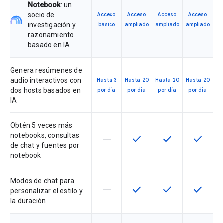
Notebook
: un
socio de
Acceso
Acceso
Acceso
Acceso
investigación y
básico
ampliado
ampliado
ampliado
razonamiento
basado en IA
Genera resúmenes de
audio interactivos con
Hasta 3
Hasta 20
Hasta 20
Hasta 20
dos hosts basados en
por día
por día
por día
por día
IA
Obtén 5 veces más
notebooks, consultas
horizontal_rule
check
check
check
Esta función no está disponible en
Esta función está disponi
Esta función está
Esta fun
de chat y fuentes por
notebook
Modos de chat para
horizontal_rule
check
check
check
Esta función no está disponible en
Esta función está disponi
Esta función está
Esta fun
personalizar el estilo y
la duración