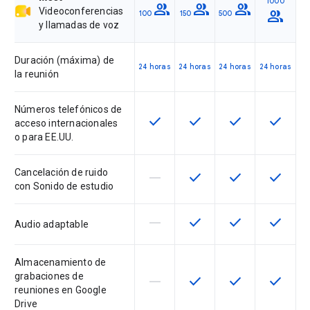
1000
group
group
group
Videoconferencias
group
100
150
500
y llamadas de voz
Duración (máxima) de
24 horas
24 horas
24 horas
24 horas
la reunión
Números telefónicos de
check
check
check
check
Esta función está disponible en 
Esta función está dispon
Esta función est
Esta fun
acceso internacionales
o para EE.UU.
Cancelación de ruido
horizontal_rule
check
check
check
Esta función no está disponible 
Esta función está dispon
Esta función est
Esta fun
con Sonido de estudio
horizontal_rule
check
check
check
Esta función no está disponible 
Esta función está dispon
Esta función est
Esta fun
Audio adaptable
Almacenamiento de
grabaciones de
horizontal_rule
check
check
check
Esta función no está disponible 
Esta función está dispon
Esta función est
Esta fun
reuniones en Google
Drive