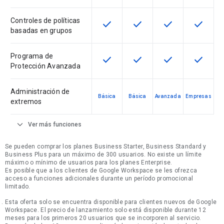
Controles de políticas
check
check
check
check
Esta función está disponible en e
Esta función está disponi
Esta función está
Esta fun
basadas en grupos
Programa de
check
check
check
check
Esta función está disponible en e
Esta función está disponi
Esta función está
Esta fun
Protección Avanzada
Administración de
Básica
Básica
Avanzada
Empresas
extremos
expand_more
Ver más funciones
Se pueden comprar los planes Business Starter, Business Standard y
Business Plus para un máximo de 300 usuarios. No existe un límite
máximo o mínimo de usuarios para los planes Enterprise.
Es posible que a los clientes de Google Workspace se les ofrezca
acceso a funciones adicionales durante un período promocional
limitado.
Esta oferta solo se encuentra disponible para clientes nuevos de Google
Workspace. El precio de lanzamiento solo está disponible durante 12
meses para los primeros 20 usuarios que se incorporen al servicio.