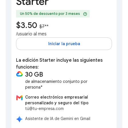
Starter
help
Un 50% de descuento por 3 meses
$3.50
$7
**
/usuario al mes
Iniciar la prueba
La edición Starter incluye las siguientes
funciones:
30 GB
de almacenamiento conjunto por
persona*
Correo electrónico empresarial
personalizado y seguro del tipo
tú@tu-empresa.com
Asistente de IA de Gemini en Gmail