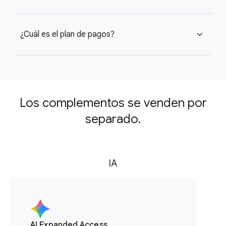
¿Cuál es el plan de pagos?
expand_more
Los complementos se venden por
separado.
IA
AI Expanded Access