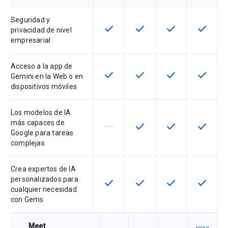
Seguridad y
check
check
check
check
Esta función está disponible en e
Esta función está disponi
Esta función está
Esta fun
privacidad de nivel
empresarial
Acceso a la app de
check
check
check
check
Esta función está disponible en e
Esta función está disponi
Esta función está
Esta fun
Gemini en la Web o en
dispositivos móviles
Los modelos de IA
más capaces de
horizontal_rule
check
check
check
Esta función no está disponible en
Esta función está disponi
Esta función está
Esta fun
Google para tareas
complejas
Crea expertos de IA
personalizados para
check
check
check
check
Esta función está disponible en e
Esta función está disponi
Esta función está
Esta fun
cualquier necesidad
con Gems
Meet