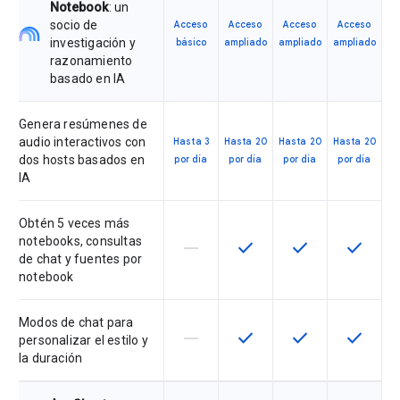
Notebook
: un
socio de
Acceso
Acceso
Acceso
Acceso
investigación y
básico
ampliado
ampliado
ampliado
razonamiento
basado en IA
Genera resúmenes de
audio interactivos con
Hasta 3
Hasta 20
Hasta 20
Hasta 20
dos hosts basados en
por día
por día
por día
por día
IA
Obtén 5 veces más
notebooks, consultas
horizontal_rule
check
check
check
Esta función no está disponible en
Esta función está disponi
Esta función está
Esta fun
de chat y fuentes por
notebook
Modos de chat para
horizontal_rule
check
check
check
Esta función no está disponible en
Esta función está disponi
Esta función está
Esta fun
personalizar el estilo y
la duración