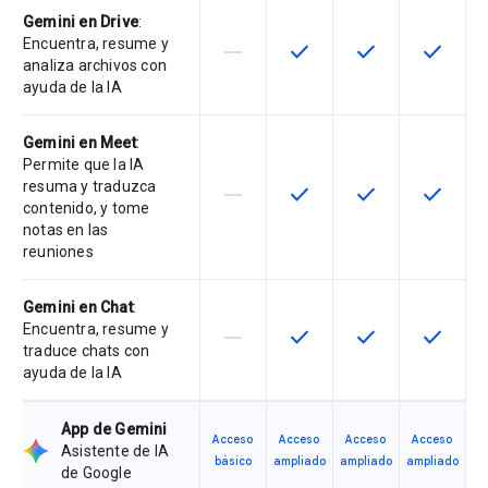
Gemini en Drive
:
Encuentra, resume y
horizontal_rule
check
check
check
Esta función no está disponible en
Esta función está disponi
Esta función está
Esta fun
analiza archivos con
ayuda de la IA
Gemini en Meet
:
Permite que la IA
resuma y traduzca
horizontal_rule
check
check
check
Esta función no está disponible en
Esta función está disponi
Esta función está
Esta fun
contenido, y tome
notas en las
reuniones
Gemini en Chat
:
Encuentra, resume y
horizontal_rule
check
check
check
Esta función no está disponible en
Esta función está disponi
Esta función está
Esta fun
traduce chats con
ayuda de la IA
App de Gemini
Acceso
Acceso
Acceso
Acceso
Asistente de IA
básico
ampliado
ampliado
ampliado
de Google