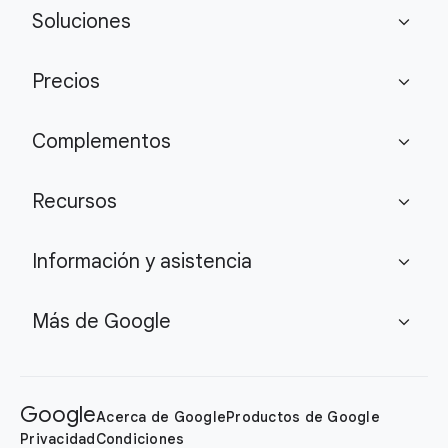
Soluciones
expand_more
Precios
expand_more
Complementos
expand_more
Recursos
expand_more
Información y asistencia
expand_more
Más de Google
expand_more
Google
Acerca de Google
Productos de Google
Privacidad
Condiciones