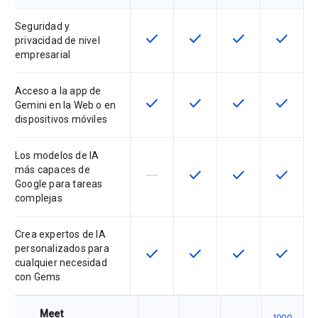
Seguridad y
check
check
check
check
Esta función está disponible en e
Esta función está disponi
Esta función está
Esta fun
privacidad de nivel
empresarial
Acceso a la app de
check
check
check
check
Esta función está disponible en e
Esta función está disponi
Esta función está
Esta fun
Gemini en la Web o en
dispositivos móviles
Los modelos de IA
más capaces de
horizontal_rule
check
check
check
Esta función no está disponible en
Esta función está disponi
Esta función está
Esta fun
Google para tareas
complejas
Crea expertos de IA
personalizados para
check
check
check
check
Esta función está disponible en e
Esta función está disponi
Esta función está
Esta fun
cualquier necesidad
con Gems
Meet
1000