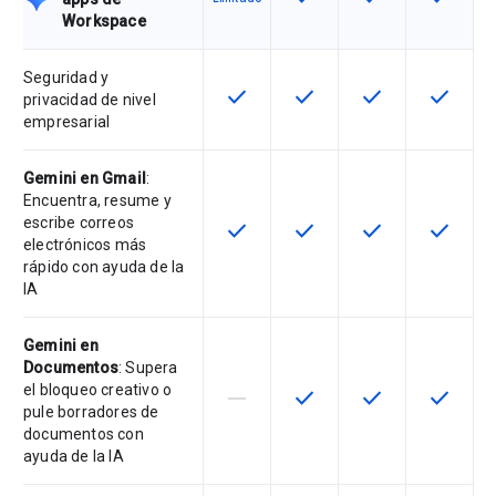
Workspace
Seguridad y
check
check
check
check
Esta función está disponible en e
Esta función está disponi
Esta función está
Esta fun
privacidad de nivel
empresarial
Gemini en Gmail
:
Encuentra, resume y
escribe correos
check
check
check
check
Esta función está disponible en e
Esta función está disponi
Esta función está
Esta fun
electrónicos más
rápido con ayuda de la
IA
Gemini en
Documentos
: Supera
el bloqueo creativo o
horizontal_rule
check
check
check
Esta función no está disponible en
Esta función está disponi
Esta función está
Esta fun
pule borradores de
documentos con
ayuda de la IA