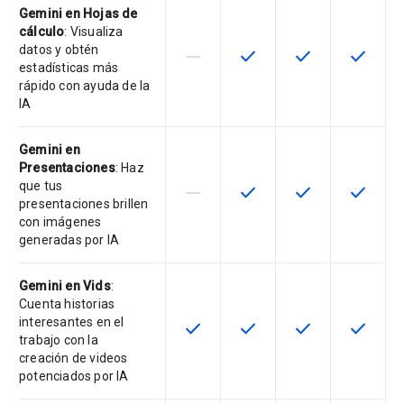
Gemini en Hojas de
cálculo
: Visualiza
datos y obtén
horizontal_rule
check
check
check
Esta función no está disponible en
Esta función está disponi
Esta función está
Esta fun
estadísticas más
rápido con ayuda de la
IA
Gemini en
Presentaciones
: Haz
que tus
horizontal_rule
check
check
check
Esta función no está disponible en
Esta función está disponi
Esta función está
Esta fun
presentaciones brillen
con imágenes
generadas por IA
Gemini en Vids
:
Cuenta historias
interesantes en el
check
check
check
check
Esta función está disponible en e
Esta función está disponi
Esta función está
Esta fun
trabajo con la
creación de videos
potenciados por IA