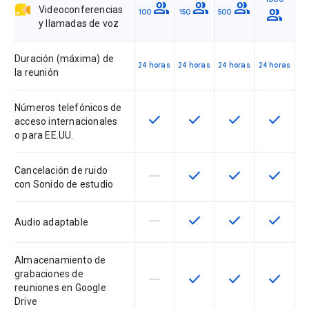
group
group
group
Videoconferencias
group
100
150
500
y llamadas de voz
Duración (máxima) de
24 horas
24 horas
24 horas
24 horas
la reunión
Números telefónicos de
check
check
check
check
Esta función está disponible en 
Esta función está dispon
Esta función est
Esta fun
acceso internacionales
o para EE.UU.
Cancelación de ruido
horizontal_rule
check
check
check
Esta función no está disponible 
Esta función está dispon
Esta función est
Esta fun
con Sonido de estudio
horizontal_rule
check
check
check
Esta función no está disponible 
Esta función está dispon
Esta función est
Esta fun
Audio adaptable
Almacenamiento de
grabaciones de
horizontal_rule
check
check
check
Esta función no está disponible 
Esta función está dispon
Esta función est
Esta fun
reuniones en Google
Drive