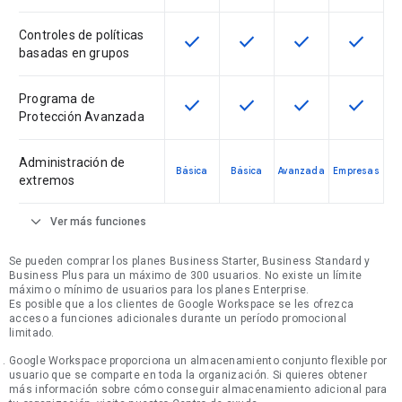
Controles de políticas
check
check
check
check
Esta función está disponible en e
Esta función está disponi
Esta función está
Esta fun
basadas en grupos
Programa de
check
check
check
check
Esta función está disponible en e
Esta función está disponi
Esta función está
Esta fun
Protección Avanzada
Administración de
Básica
Básica
Avanzada
Empresas
extremos
expand_more
Ver más funciones
Se pueden comprar los planes Business Starter, Business Standard y
Business Plus para un máximo de 300 usuarios. No existe un límite
máximo o mínimo de usuarios para los planes Enterprise.
Es posible que a los clientes de Google Workspace se les ofrezca
acceso a funciones adicionales durante un período promocional
limitado.
Google Workspace proporciona un almacenamiento conjunto flexible por
usuario que se comparte en toda la organización. Si quieres obtener
más información sobre cómo conseguir almacenamiento adicional para