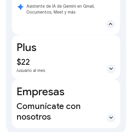
Asistente de IA de Gemini en Gmail,
Documentos, Meet y más
expand_less
Plus
$22
expand_more
/usuario al mes
Empresas
Comunícate con
nosotros
expand_more