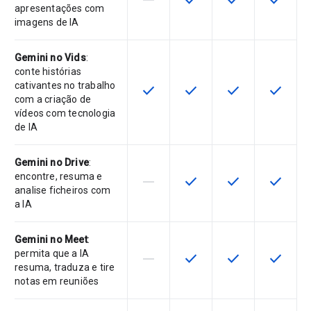
horizontal_rule
check
check
check
apresentações com
imagens de IA
Gemini no Vids
:
conte histórias
cativantes no trabalho
check
check
check
check
Esta funcionalidade está disponíve
Esta funcionalidade está 
Esta funcionalida
Esta fun
com a criação de
vídeos com tecnologia
de IA
Gemini no Drive
:
encontre, resuma e
horizontal_rule
check
check
check
Esta funcionalidade não é suporta
Esta funcionalidade está 
Esta funcionalida
Esta fun
analise ficheiros com
a IA
Gemini no Meet
:
permita que a IA
horizontal_rule
check
check
check
Esta funcionalidade não é suporta
Esta funcionalidade está 
Esta funcionalida
Esta fun
resuma, traduza e tire
notas em reuniões