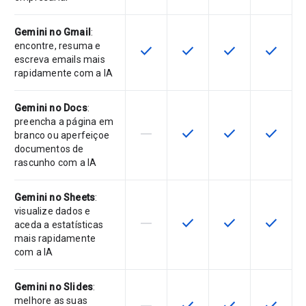
Gemini no Gmail
:
encontre, resuma e
check
check
check
check
Esta funcionalidade está disponíve
Esta funcionalidade está 
Esta funcionalida
Esta fun
escreva emails mais
rapidamente com a IA
Gemini no Docs
:
preencha a página em
horizontal_rule
check
check
check
Esta funcionalidade não é suporta
Esta funcionalidade está 
Esta funcionalida
Esta fun
branco ou aperfeiçoe
documentos de
rascunho com a IA
Gemini no Sheets
:
visualize dados e
horizontal_rule
check
check
check
Esta funcionalidade não é suporta
Esta funcionalidade está 
Esta funcionalida
Esta fun
aceda a estatísticas
mais rapidamente
com a IA
Gemini no Slides
:
melhore as suas
Esta funcionalidade não é suporta
Esta funcionalidade está 
Esta funcionalida
Esta fun