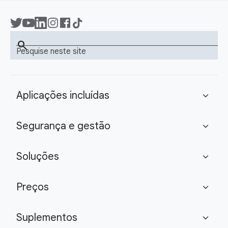
search
Pesquise neste site
Aplicações incluídas
expand_more
Segurança e gestão
expand_more
Soluções
expand_more
Preços
expand_more
Suplementos
expand_more