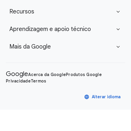
Recursos
expand_more
Aprendizagem e apoio técnico
expand_more
Mais da Google
expand_more
Google
Acerca da Google
Produtos Google
Privacidade
Termos
language
Alterar idioma