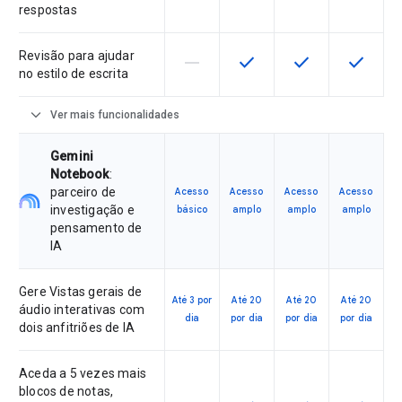
respostas
Revisão para ajudar
horizontal_rule
check
check
check
Esta funcionalidade não é suporta
Esta funcionalidade está 
Esta funcionalida
Esta fun
no estilo de escrita
expand_more
Ver mais funcionalidades
Gemini
Notebook
:
parceiro de
Acesso
Acesso
Acesso
Acesso
investigação e
básico
amplo
amplo
amplo
pensamento de
IA
Gere Vistas gerais de
Até 3 por
Até 20
Até 20
Até 20
áudio interativas com
dia
por dia
por dia
por dia
dois anfitriões de IA
Aceda a 5 vezes mais
blocos de notas,