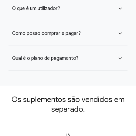
O que é um utilizador?
expand_more
Como posso comprar e pagar?
expand_more
Qual é o plano de pagamento?
expand_more
Os suplementos são vendidos em
separado.