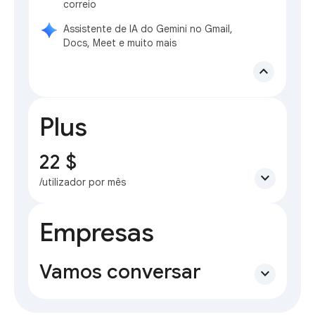
correio
Assistente de IA do Gemini no Gmail,
Docs, Meet e muito mais
expand_less
Plus
22 $
expand_more
/utilizador por mês
Empresas
Vamos conversar
expand_more