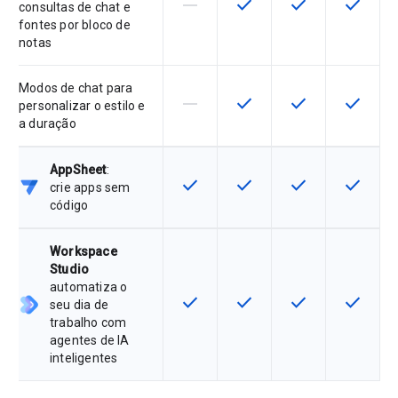
horizontal_rule
check
check
check
Esta funcionalidade não é suporta
Esta funcionalidade está 
Esta funcionalida
Esta fun
consultas de chat e
fontes por bloco de
notas
Modos de chat para
horizontal_rule
check
check
check
Esta funcionalidade não é suporta
Esta funcionalidade está 
Esta funcionalida
Esta fun
personalizar o estilo e
a duração
AppSheet
:
check
check
check
check
Esta funcionalidade está disponíve
Esta funcionalidade está 
Esta funcionalida
Esta fun
crie apps sem
código
Workspace
Studio
automatiza o
check
check
check
check
Esta funcionalidade está disponíve
Esta funcionalidade está 
Esta funcionalida
Esta fun
seu dia de
trabalho com
agentes de IA
inteligentes