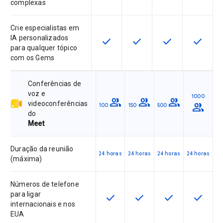
complexas
Crie especialistas em
IA personalizados
check
check
check
check
Esta funcionalidade está disponíve
Esta funcionalidade está 
Esta funcionalida
Esta fun
para qualquer tópico
com os Gems
Conferências de
voz e
1000
group
group
group
videoconferências
group
100
150
500
do
Meet
Duração da reunião
24 horas
24 horas
24 horas
24 horas
(máxima)
Números de telefone
para ligar
check
check
check
check
Esta funcionalidade está disponív
Esta funcionalidade está 
Esta funcionalid
Esta fun
internacionais e nos
EUA