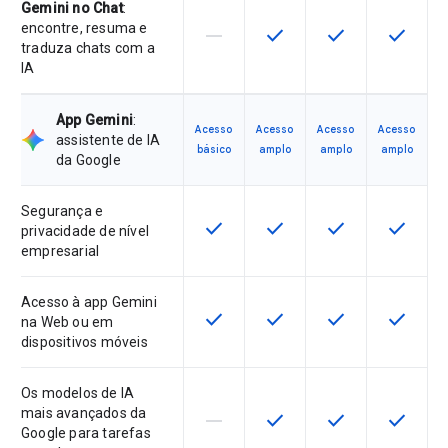
Gemini no Chat
:
encontre, resuma e
horizontal_rule
check
check
check
Esta funcionalidade não é suporta
Esta funcionalidade está 
Esta funcionalida
Esta fun
traduza chats com a
IA
App Gemini
:
Acesso
Acesso
Acesso
Acesso
assistente de IA
básico
amplo
amplo
amplo
da Google
Segurança e
check
check
check
check
Esta funcionalidade está disponíve
Esta funcionalidade está 
Esta funcionalida
Esta fun
privacidade de nível
empresarial
Acesso à app Gemini
check
check
check
check
Esta funcionalidade está disponíve
Esta funcionalidade está 
Esta funcionalida
Esta fun
na Web ou em
dispositivos móveis
Os modelos de IA
mais avançados da
horizontal_rule
check
check
check
Esta funcionalidade não é suporta
Esta funcionalidade está 
Esta funcionalida
Esta fun
Google para tarefas