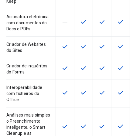
Keep
Assinatura eletrónica
horizontal_rule
check
check
check
Esta funcionalidade não é suporta
Esta funcionalidade está 
Esta funcionalida
Esta fun
com documentos do
Docs e PDFs
Criador de Websites
check
check
check
check
Esta funcionalidade está disponíve
Esta funcionalidade está 
Esta funcionalida
Esta fun
do Sites
Criador de inquéritos
check
check
check
check
Esta funcionalidade está disponíve
Esta funcionalidade está 
Esta funcionalida
Esta fun
do Forms
Interoperabilidade
check
check
check
check
Esta funcionalidade está disponíve
Esta funcionalidade está 
Esta funcionalida
Esta fun
com ficheiros do
Office
Análises mais simples
o Preenchimento
check
check
check
check
Esta funcionalidade está disponíve
Esta funcionalidade está 
Esta funcionalida
Esta fun
inteligente, o Smart
Cleanup e as