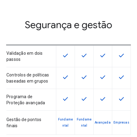
Segurança e gestão
Validação em dois
check
check
check
check
Esta funcionalidade está disponíve
Esta funcionalidade está 
Esta funcionalida
Esta fun
passos
Controlos de políticas
check
check
check
check
Esta funcionalidade está disponíve
Esta funcionalidade está 
Esta funcionalida
Esta fun
baseadas em grupos
Programa de
check
check
check
check
Esta funcionalidade está disponíve
Esta funcionalidade está 
Esta funcionalida
Esta fun
Proteção avançada
Gestão de pontos
Fundame
Fundame
Avançada
Empresas
finais
ntal
ntal