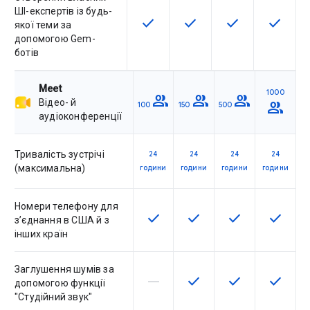
ШІ-експертів із будь-
check
check
check
check
Ця функція доступна для артику
Ця функція доступна для
Ця функція дост
Ця функ
якої теми за
допомогою Gem-
ботів
Meet
1000
group
group
group
Відео- й
group
100
150
500
аудіоконференції
Тривалість зустрічі
24
24
24
24
(максимальна)
години
години
години
години
Номери телефону для
check
check
check
check
Ця функція доступна для артик
Ця функція доступна дл
Ця функція дост
Ця функ
з’єднання в США й з
інших країн
Заглушення шумів за
horizontal_rule
check
check
check
Артикул не підтримує цю функ
Ця функція доступна дл
Ця функція дост
Ця функ
допомогою функції
"Студійний звук"