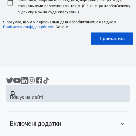
новинами, зокрема про продукти, інформацією про події,
спеціальними пропозиціями тощо. (Пізніше цю необов’язкову
підписку можна буде скасувати.)
Я розумію, що мої персональні дані оброблятимуться згідно з
Політикою конфіденційності
Google.
Підписатися
search
Пошук на сайті
Включені додатки
expand_more