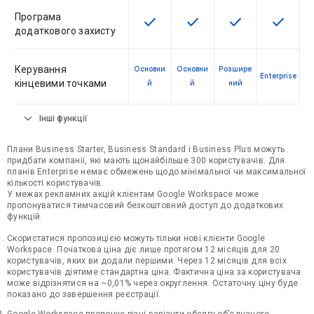
Програма
check
check
check
check
Ця функція доступна для артику
Ця функція доступна для
Ця функція дост
Ця функ
додаткового захисту
Керування
Основни
Основни
Розшире
Enterprise
кінцевими точками
й
й
ний
expand_more
Інші функції
Плани Business Starter, Business Standard і Business Plus можуть
придбати компанії, які мають щонайбільше 300 користувачів. Для
планів Enterprise немає обмежень щодо мінімальної чи максимальної
кількості користувачів.
У межах рекламних акцій клієнтам Google Workspace може
пропонуватися тимчасовий безкоштовний доступ до додаткових
функцій.
Скористатися пропозицією можуть тільки нові клієнти Google
Workspace. Початкова ціна діє лише протягом 12 місяців для 20
користувачів, яких ви додали першими. Через 12 місяців для всіх
користувачів діятиме стандартна ціна. Фактична ціна за користувача
може відрізнятися на ~0,01% через округлення. Остаточну ціну буде
показано до завершення реєстрації.