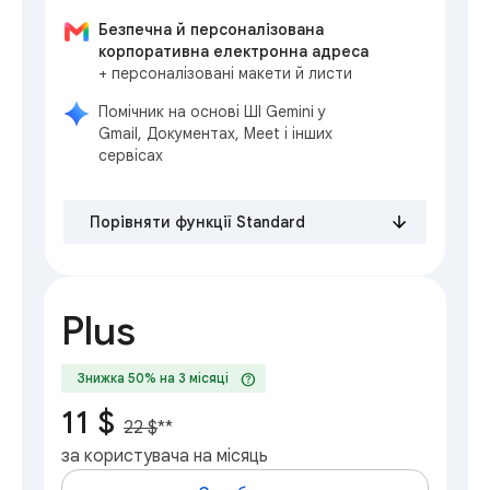
Безпечна й персоналізована
корпоративна електронна адреса
+ персоналізовані макети й листи
Помічник на основі ШІ Gemini у
Gmail, Документах, Meet і інших
сервісах
Порівняти функції Standard
Plus
help
Знижка 50% на 3 місяці
11 $
22 $
**
за користувача на місяць