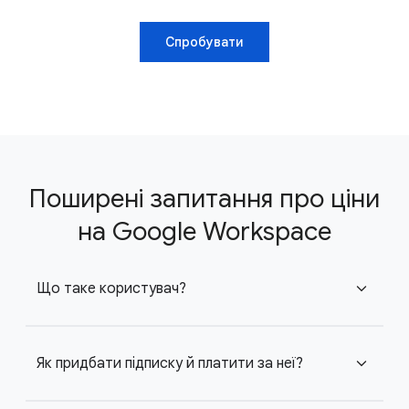
Спробувати
Поширені запитання про ціни
на Google Workspace
Що таке користувач?
expand_more
Як придбати підписку й платити за неї?
expand_more