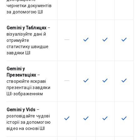
чернетки документів
за допомогою ШІ
Gemini у Таблицях
–
візуалізуйте дані й
horizontal_rule
check
check
check
Артикул не підтримує цю функц
Ця функція доступна для
Ця функція дост
Ця функ
отримуйте
статистику швидше
завдяки ШІ
Gemini у
Презентаціях
–
horizontal_rule
check
check
check
Артикул не підтримує цю функц
Ця функція доступна для
Ця функція дост
Ця функ
створюйте яскраві
презентації завдяки
ШІ-зображенням
Gemini у Vids
–
розповідайте чудові
check
check
check
check
Ця функція доступна для артику
Ця функція доступна для
Ця функція дост
Ця функ
історії за допомогою
відео на основі ШІ