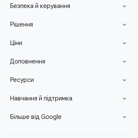
Безпека й керування
expand_more
Рішення
expand_more
Ціни
expand_more
Доповнення
expand_more
Ресурси
expand_more
Навчання й підтримка
expand_more
Більше від Google
expand_more