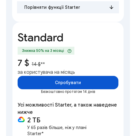
Порівняти функції Starter
Standard
help
Знижка 50% на 3 місяці
7 $
14 $
**
за користувача на місяць
Спробувати
Безкоштовно протягом 14 днів
Усі можливості Starter, а також наведене
нижче
2 ТБ
У 65 разів більше, ніж у плані
Starter*