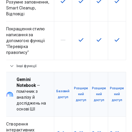
check
check
check
check
Ця функція доступна для артику
Ця функція доступна для
Ця функція дост
Ця функ
Розумне заповнення,
Smart Cleanup,
Відповіді
Покращення стилю
написання за
horizontal_rule
check
check
check
Артикул не підтримує цю функц
Ця функція доступна для
Ця функція дост
Ця функ
допомогою функції
"Перевірка
правопису"
expand_more
Інші функції
Gemini
Notebook
—
Розшире
Розшире
Розшире
помічник з
Базовий
ний
ний
ний
аналізу й
доступ
доступ
доступ
доступ
досліджень на
основі ШІ
Створення
інтерактивних