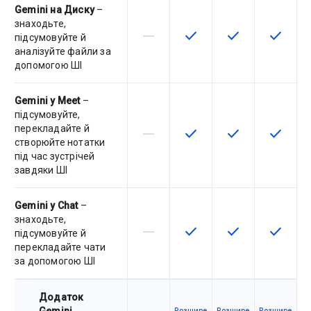
Gemini на Диску
–
знаходьте,
horizontal_rule
check
check
check
Артикул не підтримує цю функц
Ця функція доступна для
Ця функція дост
Ця функ
підсумовуйте й
аналізуйте файли за
допомогою ШІ
Gemini у Meet
–
підсумовуйте,
перекладайте й
horizontal_rule
check
check
check
Артикул не підтримує цю функц
Ця функція доступна для
Ця функція дост
Ця функ
створюйте нотатки
під час зустрічей
завдяки ШІ
Gemini у Chat
–
знаходьте,
horizontal_rule
check
check
check
Артикул не підтримує цю функц
Ця функція доступна для
Ця функція дост
Ця функ
підсумовуйте й
перекладайте чати
за допомогою ШІ
Додаток
Розшире
Розшире
Розшире