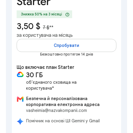
Starter
help
Знижка 50% на 3 місяці
3,50 $
7 $
**
за користувача на місяць
Спробувати
Безкоштовно протягом 14 днів
Що включає план Starter
30 ГБ
об’єднаного сховища на
користувача*
Безпечна й персоналізована
корпоративна електронна адреса
vasheimia@nazvakompanii.com
Помічник на основі ШІ Gemini у Gmail