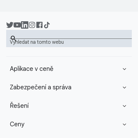
search
Vyhledat na tomto webu
Aplikace v ceně
expand_more
Zabezpečení a správa
expand_more
Řešení
expand_more
Ceny
expand_more