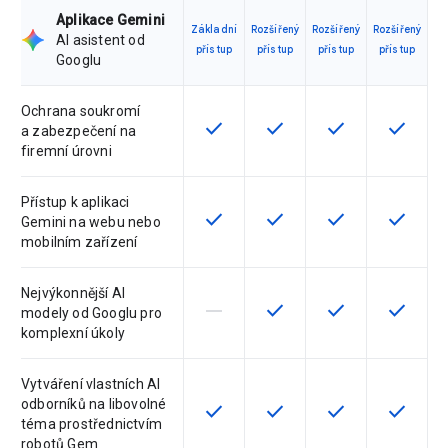
Aplikace Gemini
Základní
Rozšířený
Rozšířený
Rozšířený
AI asistent od
přístup
přístup
přístup
přístup
Googlu
Ochrana soukromí
check
check
check
check
Tato funkce je pro verzi dostupná
Tato funkce je pro verzi d
Tato funkce je pr
Tato fun
a zabezpečení na
firemní úrovni
Přístup k aplikaci
check
check
check
check
Tato funkce je pro verzi dostupná
Tato funkce je pro verzi d
Tato funkce je pr
Tato fun
Gemini na webu nebo
mobilním zařízení
Nejvýkonnější AI
horizontal_rule
check
check
check
Tato funkce není touto verzí podpo
Tato funkce je pro verzi d
Tato funkce je pr
Tato fun
modely od Googlu pro
komplexní úkoly
Vytváření vlastních AI
odborníků na libovolné
check
check
check
check
Tato funkce je pro verzi dostupná
Tato funkce je pro verzi d
Tato funkce je pr
Tato fun
téma prostřednictvím
robotů Gem