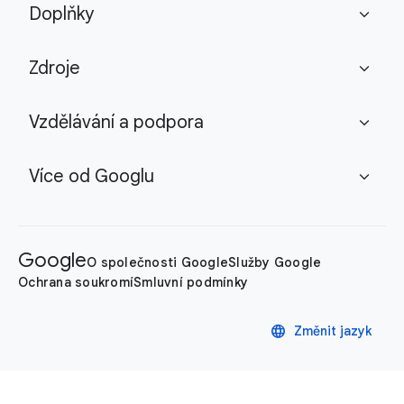
Doplňky
expand_more
Zdroje
expand_more
Vzdělávání a podpora
expand_more
Více od Googlu
expand_more
Google
O společnosti Google
Služby Google
Ochrana soukromí
Smluvní podmínky
language
Změnit jazyk