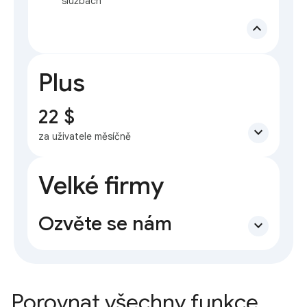
službách
expand_less
Plus
22 $
expand_more
za uživatele měsíčně
Velké firmy
Ozvěte se nám
expand_more
Porovnat všechny funkce