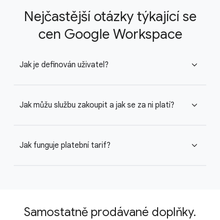
Nejčastější otázky týkající se
cen Google Workspace
Jak je definován uživatel?
expand_more
Jak můžu službu zakoupit a jak se za ni platí?
expand_more
Jak funguje platební tarif?
expand_more
Samostatně prodávané doplňky.