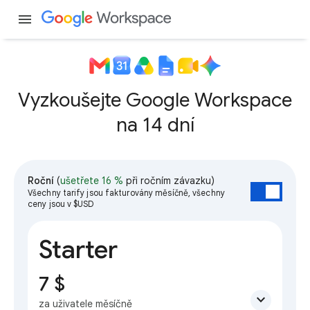
menu
Vyzkoušejte Google Workspace
na 14 dní
Roční
(
ušetřete 16 %
při ročním závazku)
Všechny tarify jsou fakturovány měsíčně, všechny
ceny jsou v $USD
Starter
7 $
expand_more
za uživatele měsíčně