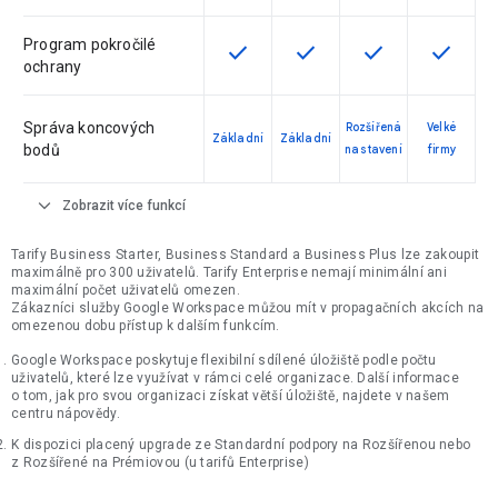
Program pokročilé
check
check
check
check
Tato funkce je pro verzi dostupná
Tato funkce je pro verzi d
Tato funkce je pr
Tato fun
ochrany
Správa koncových
Rozšířená
Velké
Základní
Základní
bodů
nastavení
firmy
expand_more
Zobrazit více funkcí
Tarify Business Starter, Business Standard a Business Plus lze zakoupit
maximálně pro 300 uživatelů. Tarify Enterprise nemají minimální ani
maximální počet uživatelů omezen.
Zákazníci služby Google Workspace můžou mít v propagačních akcích na
omezenou dobu přístup k dalším funkcím.
Google Workspace poskytuje flexibilní sdílené úložiště podle počtu
uživatelů, které lze využívat v rámci celé organizace. Další informace
o tom, jak pro svou organizaci získat větší úložiště, najdete v našem
centru nápovědy.
K dispozici placený upgrade ze Standardní podpory na Rozšířenou nebo
z Rozšířené na Prémiovou (u tarifů Enterprise)