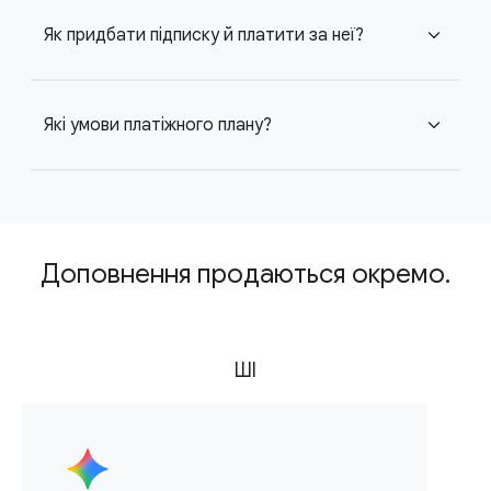
Як придбати підписку й платити за неї?
expand_more
Які умови платіжного плану?
expand_more
Доповнення продаються окремо.
ШІ