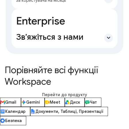
за користувача на місяць
Enterprise
Зв’яжіться з нами
expand_more
Порівняйте всі функції
Workspace
Перейти до продукту
Gmail
Gemini
Meet
Диск
Чат
Календар
Документи, Таблиці, Презентації
Безпека