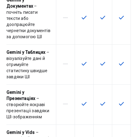
Gemini у
Документах
–
почніть писати
horizontal_rule
check
check
check
Артикул не підтримує цю функц
Ця функція доступна для
Ця функція дост
Ця функ
тексти або
доопрацюйте
чернетки документів
за допомогою ШІ
Gemini у Таблицях
–
візуалізуйте дані й
horizontal_rule
check
check
check
Артикул не підтримує цю функц
Ця функція доступна для
Ця функція дост
Ця функ
отримуйте
статистику швидше
завдяки ШІ
Gemini у
Презентаціях
–
horizontal_rule
check
check
check
Артикул не підтримує цю функц
Ця функція доступна для
Ця функція дост
Ця функ
створюйте яскраві
презентації завдяки
ШІ-зображенням
Gemini у Vids
–