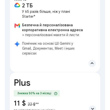
2 ТБ
У 65 разів більше, ніж у плані
Starter*
Безпечна й персоналізована
корпоративна електронна адреса
+ персоналізовані макети й листи
Помічник на основі ШІ Gemini у
Gmail, Документах, Meet і інших
сервісах
expand_less
Plus
help
Знижка 50% на 3 місяці
11 $
22 $
**
expand_more