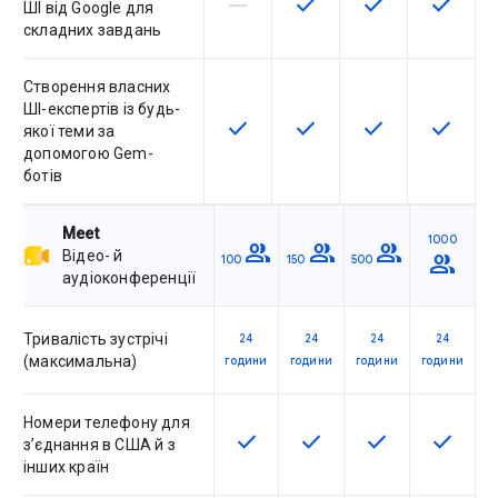
horizontal_rule
check
check
check
Артикул не підтримує цю функц
Ця функція доступна для
Ця функція дост
Ця функ
ШІ від Google для
складних завдань
Створення власних
ШІ-експертів із будь-
check
check
check
check
Ця функція доступна для артику
Ця функція доступна для
Ця функція дост
Ця функ
якої теми за
допомогою Gem-
ботів
Meet
1000
group
group
group
Відео- й
group
100
150
500
аудіоконференції
Тривалість зустрічі
24
24
24
24
(максимальна)
години
години
години
години
Номери телефону для
check
check
check
check
Ця функція доступна для артик
Ця функція доступна дл
Ця функція дост
Ця функ
з’єднання в США й з
інших країн