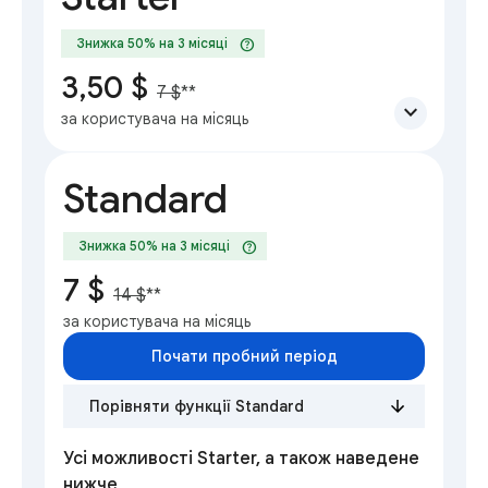
help
Знижка 50% на 3 місяці
3,50 $
7 $
**
expand_more
за користувача на місяць
Standard
help
Знижка 50% на 3 місяці
7 $
14 $
**
за користувача на місяць
Почати пробний період
Порівняти функції Standard
Усі можливості Starter, а також наведене
нижче