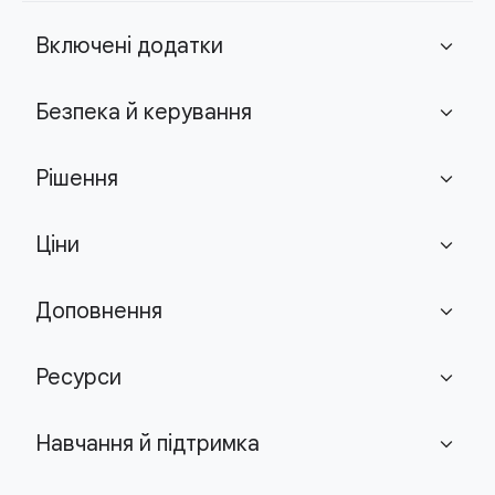
Включені додатки
expand_more
Безпека й керування
expand_more
Рішення
expand_more
Ціни
expand_more
Доповнення
expand_more
Ресурси
expand_more
Навчання й підтримка
expand_more