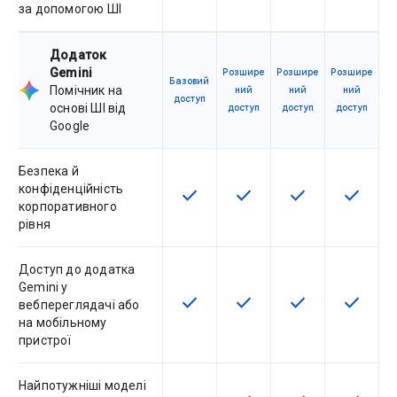
за допомогою ШІ
Додаток
Gemini
Розшире
Розшире
Розшире
Базовий
Помічник на
ний
ний
ний
доступ
основі ШІ від
доступ
доступ
доступ
Google
Безпека й
конфіденційність
check
check
check
check
Ця функція доступна для артику
Ця функція доступна для
Ця функція дост
Ця функ
корпоративного
рівня
Доступ до додатка
Gemini у
check
check
check
check
Ця функція доступна для артику
Ця функція доступна для
Ця функція дост
Ця функ
вебпереглядачі або
на мобільному
пристрої
Найпотужніші моделі