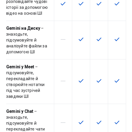
розповідайте чудові
check
check
check
check
Ця функція доступна для артику
Ця функція доступна для
Ця функція дост
Ця функ
історії за допомогою
відео на основі ШІ
Gemini на Диску
–
знаходьте,
horizontal_rule
check
check
check
Артикул не підтримує цю функц
Ця функція доступна для
Ця функція дост
Ця функ
підсумовуйте й
аналізуйте файли за
допомогою ШІ
Gemini у Meet
–
підсумовуйте,
перекладайте й
horizontal_rule
check
check
check
Артикул не підтримує цю функц
Ця функція доступна для
Ця функція дост
Ця функ
створюйте нотатки
під час зустрічей
завдяки ШІ
Gemini у Chat
–
знаходьте,
horizontal_rule
check
check
check
Артикул не підтримує цю функц
Ця функція доступна для
Ця функція дост
Ця функ
підсумовуйте й
перекладайте чати