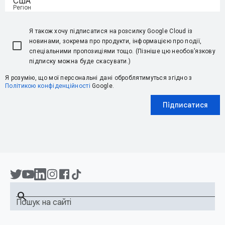
США
Регіон
Я також хочу підписатися на розсилку Google Cloud із
новинами, зокрема про продукти, інформацією про події,
спеціальними пропозиціями тощо. (Пізніше цю необов’язкову
підписку можна буде скасувати.)
Я розумію, що мої персональні дані оброблятимуться згідно з
Політикою конфіденційності
Google.
Підписатися
search
Пошук на сайті