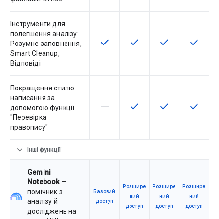
Інструменти для
полегшення аналізу:
check
check
check
check
Ця функція доступна для артику
Ця функція доступна для
Ця функція дост
Ця функ
Розумне заповнення,
Smart Cleanup,
Відповіді
Покращення стилю
написання за
horizontal_rule
check
check
check
Артикул не підтримує цю функц
Ця функція доступна для
Ця функція дост
Ця функ
допомогою функції
"Перевірка
правопису"
expand_more
Інші функції
Gemini
Notebook
—
Розшире
Розшире
Розшире
помічник з
Базовий
ний
ний
ний
аналізу й
доступ
доступ
доступ
доступ
досліджень на