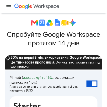
menu
Спробуйте Google Workspace
протягом 14 днів
sell
50% на перші 3 міс. використання Google Workspace.
Це тимчасова пропозиція.
Знижка застосовується під
час оплати.
Річний
(
заощаджуйте 16%
, оформивши
підписку на 1 рік)
Плата за всі плани стягується щомісяця, усі ціни
наведено в $USD
Starter