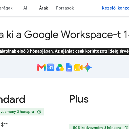
arágak
AI
Árak
Források
Kezelői konzo
ja ki a Google Workspace-t 1
ának első 3 hónapjában. Az ajánlat csak korlátozott ideig érvé
Plus
ndard
help
vezmény 3 hónapra
 $
**
help
50% kedvezmény 3 hónapra