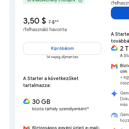
help
50% kedvezmény 3 hónapra
/felhasz
3,50 $
7 $
**
/felhasználó havonta
A Starte
továbbá
2 
Kipróbálom
A St
14 napig díjmentes
Bizt
cím
+ eg
A Starter a következőket
öss
tartalmazza:
Gemi
Doku
30 GB
más 
közös tárhely személyenként*
Gemi
hozz
Biztonságos egyéni üzleti e-mail-