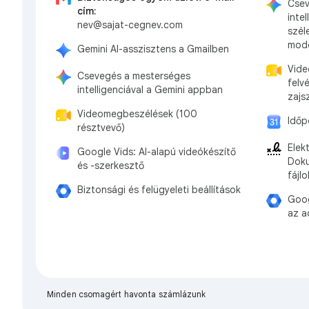
Csev
cím:
inte
nev@sajat-cegnev.com
szél
mode
Gemini AI-asszisztens a Gmailben
Vide
Csevegés a mesterséges
felv
intelligenciával a Gemini appban
zajs
Videomegbeszélések (100
Időp
résztvevő)
Elek
Google Vids: AI-alapú videókészítő
Doku
és -szerkesztő
fájl
Biztonsági és felügyeleti beállítások
Goog
az a
Minden csomagért havonta számlázunk