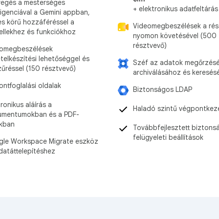
egés a mesterséges
+ elektronikus adatfeltárás
lligenciával a Gemini appban,
es körű hozzáféréssel a
Videomegbeszélések a rés
llekhez és funkciókhoz
nyomon követésével (500
résztvevő)
omegbeszélések
ételkészítési lehetőséggel és
Széf az adatok megőrzés
zűréssel (150 résztvevő)
archiválásához és keresés
ontfoglalási oldalak
Biztonságos LDAP
tronikus aláírás a
Haladó szintű végpontkez
mentumokban és a PDF-
okban
Továbbfejlesztett biztonsá
felügyeleti beállítások
le Workspace Migrate eszköz
datáttelepítéshez