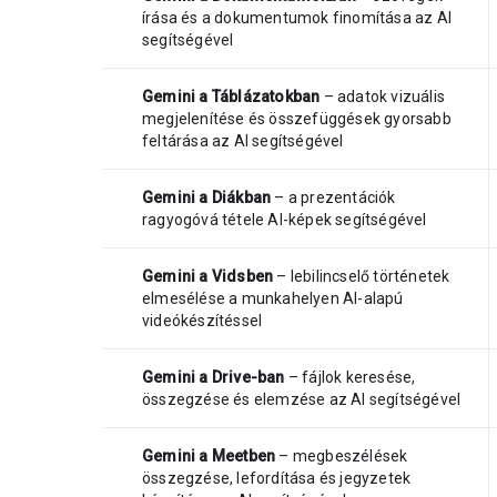
írása és a dokumentumok finomítása az AI
segítségével
Gemini a Táblázatokban
– adatok vizuális
megjelenítése és összefüggések gyorsabb
feltárása az AI segítségével
Gemini a Diákban
– a prezentációk
ragyogóvá tétele AI-képek segítségével
Gemini a Vidsben
– lebilincselő történetek
elmesélése a munkahelyen AI-alapú
videókészítéssel
Gemini a Drive-ban
– fájlok keresése,
összegzése és elemzése az AI segítségével
Gemini a Meetben
– megbeszélések
összegzése, lefordítása és jegyzetek