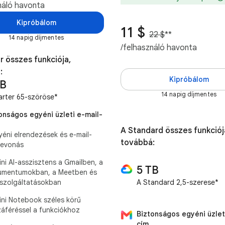
náló havonta
Kipróbálom
11 $
22 $
**
14 napig díjmentes
/felhasználó havonta
r összes funkciója,
:
Kipróbálom
TB
14 napig díjmentes
arter 65-szöröse*
onságos egyéni üzleti e-mail-
A Standard összes funkciój
yéni elrendezések és e-mail-
továbbá:
zevonás
ni AI-asszisztens a Gmailben, a
5 TB
mentumokban, a Meetben és
szolgáltatásokban
A Standard 2,5-szerese*
ni Notebook széles körű
áféréssel a funkciókhoz
Biztonságos egyéni üzlet
cím