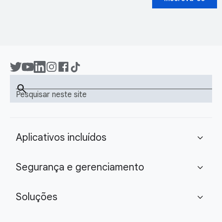
search
Pesquisar neste site
Aplicativos incluídos
expand_more
Segurança e gerenciamento
expand_more
Soluções
expand_more