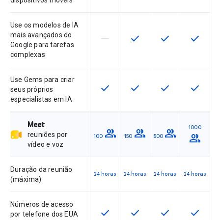
dispositivos móveis
Use os modelos de IA
mais avançados do
horizontal_rule
check
check
check
Este recurso não é compatível co
Este recurso está disponí
Este recurso está
Este rec
Google para tarefas
complexas
Use Gems para criar
check
check
check
check
Este recurso está disponível para 
Este recurso está disponí
Este recurso está
Este rec
seus próprios
especialistas em IA
Meet
:
1000
group
group
group
reuniões por
group
100
150
500
vídeo e voz
Duração da reunião
24 horas
24 horas
24 horas
24 horas
(máxima)
Números de acesso
check
check
check
check
Este recurso está disponível para 
Este recurso está disponí
Este recurso está
Este rec
por telefone dos EUA