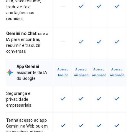
a IA, você resume,
horizontal_rule
check
check
check
Este recurso não é compatível co
Este recurso está disponí
Este recurso está
Este rec
traduz e faz
anotações nas
reuniões
Gemini no Chat
: use a
IA para encontrar,
horizontal_rule
check
check
check
Este recurso não é compatível co
Este recurso está disponí
Este recurso está
Este rec
resumir e traduzir
conversas
App Gemini
:
Acesso
Acesso
Acesso
Acesso
assistente de IA
básico
ampliado
ampliado
ampliado
do Google
Segurança e
check
check
check
check
Este recurso está disponível para 
Este recurso está disponí
Este recurso está
Este rec
privacidade
empresariais
Tenha acesso ao app
check
check
check
check
Este recurso está disponível para 
Este recurso está disponí
Este recurso está
Este rec
Gemini na Web ou em