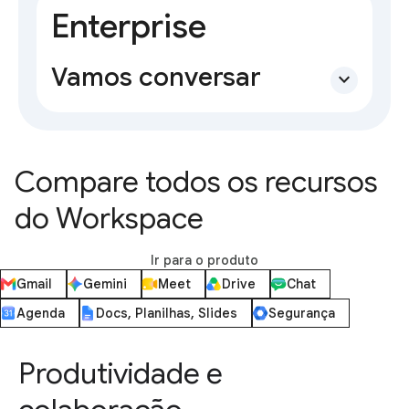
Enterprise
Vamos conversar
expand_more
Compare todos os recursos
do Workspace
Ir para o produto
Gmail
Gemini
Meet
Drive
Chat
Agenda
Docs, Planilhas, Slides
Segurança
Produtividade e