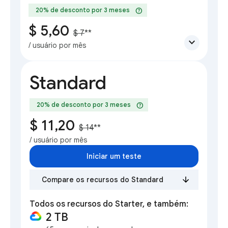
help
20% de desconto por 3 meses
$ 5,60
$ 7
**
expand_more
/ usuário por mês
Standard
help
20% de desconto por 3 meses
$ 11,20
$ 14
**
/ usuário por mês
Iniciar um teste
Compare os recursos do Standard
Todos os recursos do Starter, e também:
2 TB