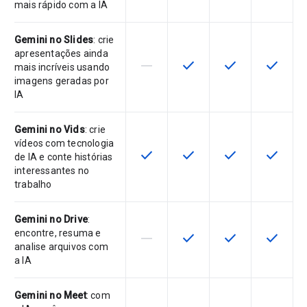
mais rápido com a IA
Gemini no Slides
: crie
apresentações ainda
horizontal_rule
check
check
check
Este recurso não é compatível co
Este recurso está disponí
Este recurso está
Este rec
mais incríveis usando
imagens geradas por
IA
Gemini no Vids
: crie
vídeos com tecnologia
check
check
check
check
Este recurso está disponível para 
Este recurso está disponí
Este recurso está
Este rec
de IA e conte histórias
interessantes no
trabalho
Gemini no Drive
:
encontre, resuma e
horizontal_rule
check
check
check
Este recurso não é compatível co
Este recurso está disponí
Este recurso está
Este rec
analise arquivos com
a IA
Gemini no Meet
: com