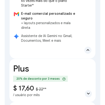
65 vezes mais do que o plano
Starter*
E-mail comercial personalizado e
seguro
+ layouts personalizados e mala
direta
Assistente de IA Gemini no Gmail,
Documentos, Meet e mais
expand_less
Plus
help
20% de desconto por 3 meses
$ 17,60
$ 22
**
expand_more
/ usuário por mês