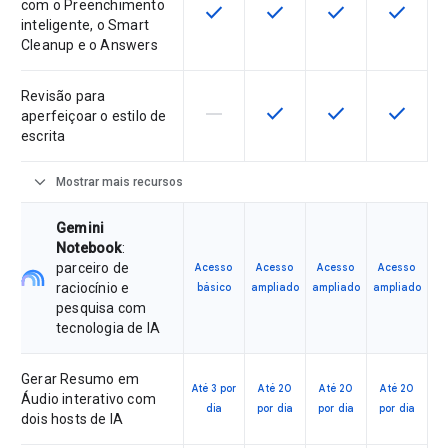
com o Preenchimento
check
check
check
check
Este recurso está disponível para 
Este recurso está disponí
Este recurso está
Este rec
inteligente, o Smart
Cleanup e o Answers
Revisão para
horizontal_rule
check
check
check
Este recurso não é compatível co
Este recurso está disponí
Este recurso está
Este rec
aperfeiçoar o estilo de
escrita
expand_more
Mostrar mais recursos
Gemini
Notebook
:
parceiro de
Acesso
Acesso
Acesso
Acesso
raciocínio e
básico
ampliado
ampliado
ampliado
pesquisa com
tecnologia de IA
Gerar Resumo em
Até 3 por
Até 20
Até 20
Até 20
Áudio interativo com
dia
por dia
por dia
por dia
dois hosts de IA