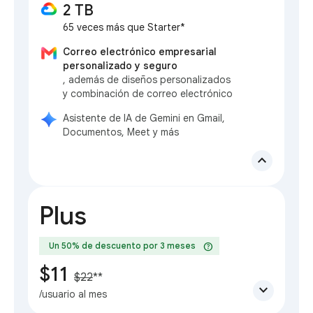
2 TB
65 veces más que Starter*
Correo electrónico empresarial
personalizado y seguro
, además de diseños personalizados
y combinación de correo electrónico
Asistente de IA de Gemini en Gmail,
Documentos, Meet y más
expand_less
Plus
help
Un 50% de descuento por 3 meses
$11
$22
**
expand_more
/usuario al mes