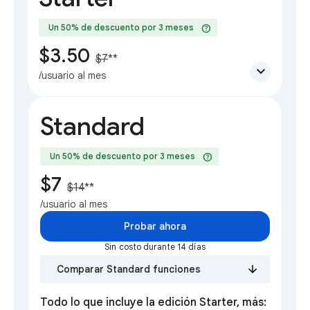
help
Un 50% de descuento por 3 meses
$3.50
$7
**
expand_more
/usuario al mes
Standard
help
Un 50% de descuento por 3 meses
$7
$14
**
/usuario al mes
Probar ahora
Sin costo durante 14 días
Comparar Standard funciones
Todo lo que incluye la edición Starter, más: