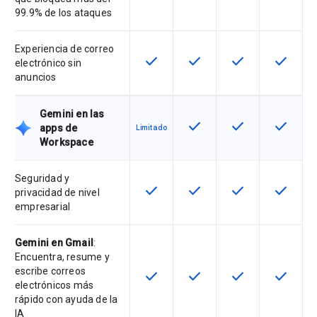
99.9% de los ataques
Experiencia de correo
check
check
check
check
Esta función está disponible en e
Esta función está disponi
Esta función está
Esta fun
electrónico sin
anuncios
Gemini en las
check
check
check
Esta función está disponi
Esta función está
Esta fun
apps de
Limitado
Workspace
Seguridad y
check
check
check
check
Esta función está disponible en e
Esta función está disponi
Esta función está
Esta fun
privacidad de nivel
empresarial
Gemini en Gmail
:
Encuentra, resume y
escribe correos
check
check
check
check
Esta función está disponible en e
Esta función está disponi
Esta función está
Esta fun
electrónicos más
rápido con ayuda de la
IA