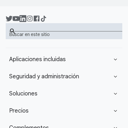
search
Buscar en este sitio
Aplicaciones incluidas
expand_more
Seguridad y administración
expand_more
Soluciones
expand_more
Precios
expand_more
Complementos