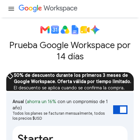
menu
Prueba Google Workspace por
14 días
sell
50% de descuento durante los primeros 3 meses de
Google Workspace. Oferta válida por tiempo limitado.
El descuento se aplica cuando se confirma la compra.
Anual
(
ahorra un 16%
con un compromiso de 1
año)
Todos los planes se facturan mensualmente, todos
los precios $USD
Starter