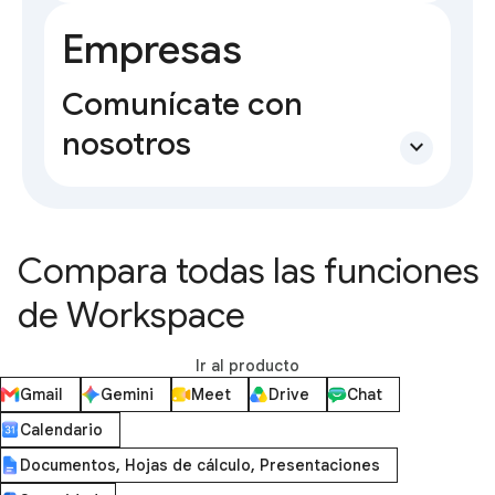
Empresas
Comunícate con
nosotros
expand_more
Compara todas las funciones
de Workspace
Ir al producto
Gmail
Gemini
Meet
Drive
Chat
Calendario
Documentos, Hojas de cálculo, Presentaciones