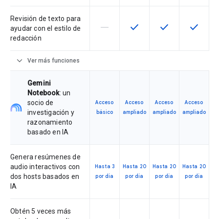
Revisión de texto para
horizontal_rule
check
check
check
Esta función no está disponible en
Esta función está disponi
Esta función está
Esta fun
ayudar con el estilo de
redacción
expand_more
Ver más funciones
Gemini
Notebook
: un
socio de
Acceso
Acceso
Acceso
Acceso
investigación y
básico
ampliado
ampliado
ampliado
razonamiento
basado en IA
Genera resúmenes de
audio interactivos con
Hasta 3
Hasta 20
Hasta 20
Hasta 20
dos hosts basados en
por día
por día
por día
por día
IA
Obtén 5 veces más