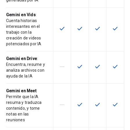
generadas por IA
Gemini en Vids
:
Cuenta historias
interesantes en el
check
check
check
check
Esta función está disponible en e
Esta función está disponi
Esta función está
Esta fun
trabajo con la
creación de videos
potenciados por IA
Gemini en Drive
:
Encuentra, resume y
horizontal_rule
check
check
check
Esta función no está disponible en
Esta función está disponi
Esta función está
Esta fun
analiza archivos con
ayuda de la IA
Gemini en Meet
:
Permite que la IA
resuma y traduzca
horizontal_rule
check
check
check
Esta función no está disponible en
Esta función está disponi
Esta función está
Esta fun
contenido, y tome
notas en las
reuniones