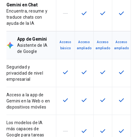
Gemini en Chat
:
Encuentra, resume y
horizontal_rule
check
check
check
Esta función no está disponible en
Esta función está disponi
Esta función está
Esta fun
traduce chats con
ayuda de la IA
App de Gemini
Acceso
Acceso
Acceso
Acceso
Asistente de IA
básico
ampliado
ampliado
ampliado
de Google
Seguridad y
check
check
check
check
Esta función está disponible en e
Esta función está disponi
Esta función está
Esta fun
privacidad de nivel
empresarial
Acceso a la app de
check
check
check
check
Esta función está disponible en e
Esta función está disponi
Esta función está
Esta fun
Gemini en la Web o en
dispositivos móviles
Los modelos de IA
más capaces de
horizontal_rule
check
check
check
Esta función no está disponible en
Esta función está disponi
Esta función está
Esta fun
Google para tareas