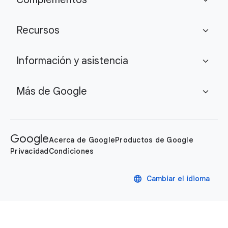
expand_more
Recursos
expand_more
Información y asistencia
expand_more
Más de Google
expand_more
Google
Acerca de Google
Productos de Google
Privacidad
Condiciones
language
Cambiar el idioma