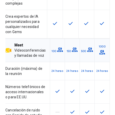
complejas
Crea expertos de IA
personalizados para
check
check
check
check
Esta función está disponible en e
Esta función está disponi
Esta función está
Esta fun
cualquier necesidad
con Gems
Meet
1000
group
group
group
Videoconferencias
group
100
150
500
y llamadas de voz
Duración (máxima) de
24 horas
24 horas
24 horas
24 horas
la reunión
Números telefónicos de
check
check
check
check
Esta función está disponible en 
Esta función está dispon
Esta función est
Esta fun
acceso internacionales
o para EE.UU.
Cancelación de ruido
horizontal_rule
check
check
check
Esta función no está disponible 
Esta función está dispon
Esta función est
Esta fun