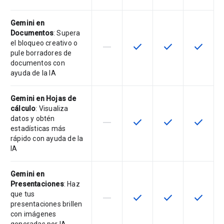
Gemini en
Documentos
: Supera
el bloqueo creativo o
horizontal_rule
check
check
check
Esta función no está disponible en
Esta función está disponi
Esta función está
Esta fun
pule borradores de
documentos con
ayuda de la IA
Gemini en Hojas de
cálculo
: Visualiza
datos y obtén
horizontal_rule
check
check
check
Esta función no está disponible en
Esta función está disponi
Esta función está
Esta fun
estadísticas más
rápido con ayuda de la
IA
Gemini en
Presentaciones
: Haz
que tus
horizontal_rule
check
check
check
Esta función no está disponible en
Esta función está disponi
Esta función está
Esta fun
presentaciones brillen
con imágenes