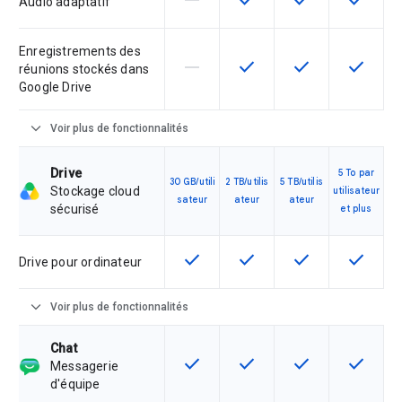
horizontal_rule
check
check
check
Audio adaptatif
Enregistrements des
horizontal_rule
check
check
check
Cette fonctionnalité n'est pas com
Cette fonctionnalité est d
Cette fonctionnal
Cette fon
réunions stockés dans
Google Drive
expand_more
Voir plus de fonctionnalités
Drive
5 To par
30 GB/utili
2 TB/utilis
5 TB/utilis
Stockage cloud
utilisateur
sateur
ateur
ateur
sécurisé
et plus
check
check
check
check
Cette fonctionnalité est disponible
Cette fonctionnalité est d
Cette fonctionnal
Cette fon
Drive pour ordinateur
expand_more
Voir plus de fonctionnalités
Chat
check
check
check
check
Cette fonctionnalité est disponible
Cette fonctionnalité est d
Cette fonctionnal
Cette fon
Messagerie
d'équipe