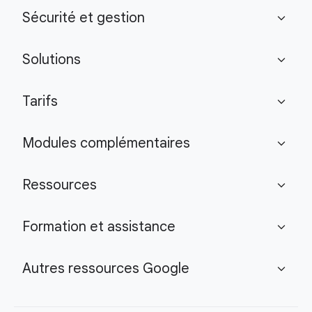
Sécurité et gestion
expand_more
Solutions
expand_more
Tarifs
expand_more
Modules complémentaires
expand_more
Ressources
expand_more
Formation et assistance
expand_more
Autres ressources Google
expand_more