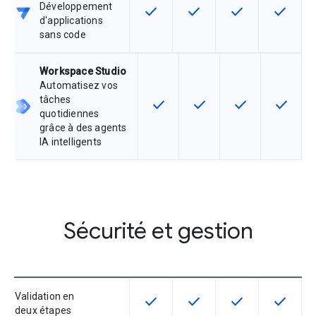
Développement
check
check
check
check
Cette fonctionnalité est disponible
Cette fonctionnalité est d
Cette fonctionnal
Cette fon
d'applications
sans code
Workspace Studio
Automatisez vos
tâches
check
check
check
check
Cette fonctionnalité est disponib
Cette fonctionnalité est 
Cette fonctionnal
Cette fo
quotidiennes
grâce à des agents
IA intelligents
Sécurité et gestion
Validation en
check
check
check
check
Cette fonctionnalité est disponible
Cette fonctionnalité est d
Cette fonctionnal
Cette fon
deux étapes