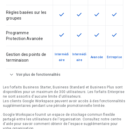
Règles basées sur les
check
check
check
check
Cette fonctionnalité est disponible
Cette fonctionnalité est d
Cette fonctionnal
Cette fon
groupes
Programme
check
check
check
check
Cette fonctionnalité est disponible
Cette fonctionnalité est d
Cette fonctionnal
Cette fon
Protection Avancée
Gestion des points de
Intermédi
Intermédi
Avancée
Entreprise
terminaison
aire
aire
expand_more
Voir plus de fonctionnalités
Les forfaits Business Starter, Business Standard et Business Plus sont
disponibles pour un maximum de 300 utilisateurs. Les forfaits Enterprise
ne sont assortis d'aucune limite d'utilisateurs.
Les clients Google Workspace peuvent avoir accès à des fonctionnalités
supplémentaires pendant une période promotionnelle limitée.
Google Workspace fournit un espace de stockage commun flexible
partagé entre les utilisateurs de l'organisation. Consultez notre centre
d'aide pour savoir comment obtenir de l'espace supplémentaire pour
votre organisation.