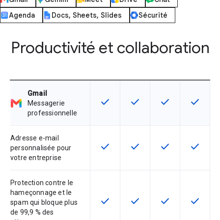
Agenda
Docs, Sheets, Slides
Sécurité
Productivité et collaboration
Gmail
check
check
check
check
Cette fonctionnalité est disponible
Cette fonctionnalité est d
Cette fonctionnal
Cette fon
Messagerie
professionnelle
Adresse e-mail
check
check
check
check
Cette fonctionnalité est disponible
Cette fonctionnalité est d
Cette fonctionnal
Cette fon
personnalisée pour
votre entreprise
Protection contre le
hameçonnage et le
check
check
check
check
Cette fonctionnalité est disponible
Cette fonctionnalité est d
Cette fonctionnal
Cette fon
spam qui bloque plus
de 99,9 % des