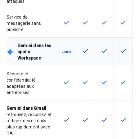
attaques
Service de
check
check
check
check
Cette fonctionnalité est disponible
Cette fonctionnalité est d
Cette fonctionnal
Cette fon
messagerie sans
publicité
Gemini dans les
check
check
check
Cette fonctionnalité est d
Cette fonctionnal
Cette fon
applis
Limité
Workspace
Sécurité et
confidentialité
check
check
check
check
Cette fonctionnalité est disponible
Cette fonctionnalité est d
Cette fonctionnal
Cette fon
adaptées aux
entreprises
Gemini dans Gmail
:
retrouvez, résumez et
check
check
check
check
Cette fonctionnalité est disponible
Cette fonctionnalité est d
Cette fonctionnal
Cette fon
rédigez des e-mails
plus rapidement avec
l'IA