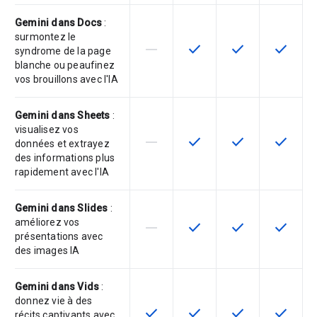
Gemini dans Docs
:
surmontez le
horizontal_rule
check
check
check
Cette fonctionnalité n'est pas com
Cette fonctionnalité est d
Cette fonctionnal
Cette fon
syndrome de la page
blanche ou peaufinez
vos brouillons avec l'IA
Gemini dans Sheets
:
visualisez vos
horizontal_rule
check
check
check
Cette fonctionnalité n'est pas com
Cette fonctionnalité est d
Cette fonctionnal
Cette fon
données et extrayez
des informations plus
rapidement avec l'IA
Gemini dans Slides
:
améliorez vos
horizontal_rule
check
check
check
Cette fonctionnalité n'est pas com
Cette fonctionnalité est d
Cette fonctionnal
Cette fon
présentations avec
des images IA
Gemini dans Vids
:
donnez vie à des
check
check
check
check
Cette fonctionnalité est disponible
Cette fonctionnalité est d
Cette fonctionnal
Cette fon
récits captivants avec