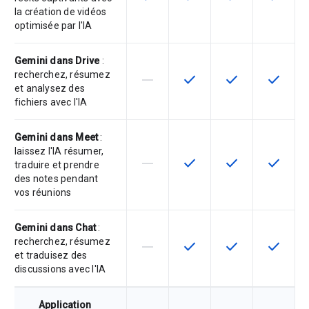
la création de vidéos
optimisée par l'IA
Gemini dans Drive
:
recherchez, résumez
horizontal_rule
check
check
check
Cette fonctionnalité n'est pas com
Cette fonctionnalité est d
Cette fonctionnal
Cette fon
et analysez des
fichiers avec l'IA
Gemini dans Meet
:
laissez l'IA résumer,
horizontal_rule
check
check
check
Cette fonctionnalité n'est pas com
Cette fonctionnalité est d
Cette fonctionnal
Cette fon
traduire et prendre
des notes pendant
vos réunions
Gemini dans Chat
:
recherchez, résumez
horizontal_rule
check
check
check
Cette fonctionnalité n'est pas com
Cette fonctionnalité est d
Cette fonctionnal
Cette fon
et traduisez des
discussions avec l'IA
Application