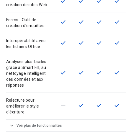
check
check
check
check
Cette fonctionnalité est disponible
Cette fonctionnalité est d
Cette fonctionnal
Cette fon
création de sites Web
Forms - Outil de
check
check
check
check
Cette fonctionnalité est disponible
Cette fonctionnalité est d
Cette fonctionnal
Cette fon
création d'enquêtes
Interopérabilité avec
check
check
check
check
Cette fonctionnalité est disponible
Cette fonctionnalité est d
Cette fonctionnal
Cette fon
les fichiers Office
Analyses plus faciles
grâce à Smart Fill, au
check
check
check
check
Cette fonctionnalité est disponible
Cette fonctionnalité est d
Cette fonctionnal
Cette fon
nettoyage intelligent
des données et aux
réponses
Relecture pour
horizontal_rule
check
check
check
Cette fonctionnalité n'est pas com
Cette fonctionnalité est d
Cette fonctionnal
Cette fon
améliorer le style
d'écriture
expand_more
Voir plus de fonctionnalités