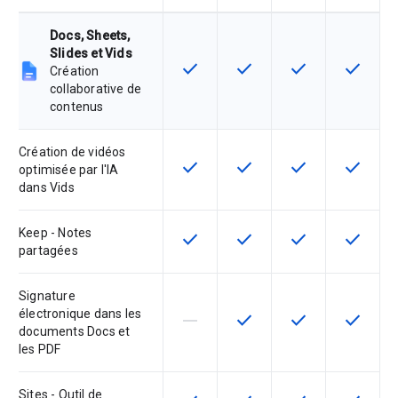
Docs, Sheets,
Slides et Vids
check
check
check
check
Cette fonctionnalité est disponible
Cette fonctionnalité est d
Cette fonctionnal
Cette fon
Création
collaborative de
contenus
Création de vidéos
check
check
check
check
Cette fonctionnalité est disponible
Cette fonctionnalité est d
Cette fonctionnal
Cette fon
optimisée par l'IA
dans Vids
Keep - Notes
check
check
check
check
Cette fonctionnalité est disponible
Cette fonctionnalité est d
Cette fonctionnal
Cette fon
partagées
Signature
électronique dans les
horizontal_rule
check
check
check
Cette fonctionnalité n'est pas com
Cette fonctionnalité est d
Cette fonctionnal
Cette fon
documents Docs et
les PDF
Sites - Outil de