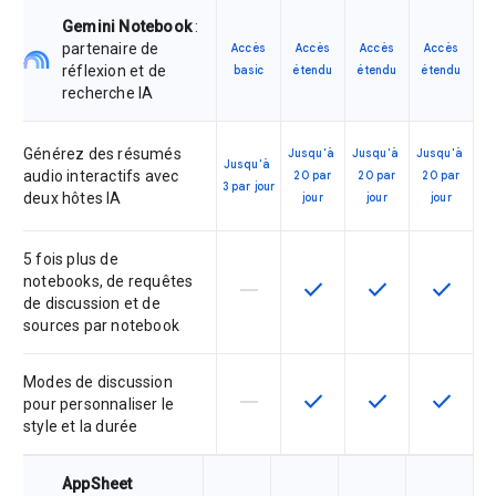
Gemini Notebook
:
partenaire de
Accès
Accès
Accès
Accès
réflexion et de
basic
étendu
étendu
étendu
recherche IA
Générez des résumés
Jusqu'à
Jusqu'à
Jusqu'à
Jusqu'à
audio interactifs avec
20 par
20 par
20 par
3 par jour
deux hôtes IA
jour
jour
jour
5 fois plus de
notebooks, de requêtes
horizontal_rule
check
check
check
Cette fonctionnalité n'est pas co
Cette fonctionnalité est 
Cette fonctionnal
Cette fo
de discussion et de
sources par notebook
Modes de discussion
horizontal_rule
check
check
check
Cette fonctionnalité n'est pas co
Cette fonctionnalité est 
Cette fonctionnal
Cette fo
pour personnaliser le
style et la durée
AppSheet