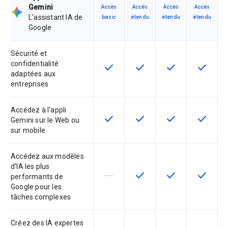
Gemini
Accès
Accès
Accès
Accès
L'assistant IA de
basic
étendu
étendu
étendu
Google
Sécurité et
confidentialité
check
check
check
check
Cette fonctionnalité est disponible
Cette fonctionnalité est d
Cette fonctionnal
Cette fon
adaptées aux
entreprises
Accédez à l'appli
check
check
check
check
Cette fonctionnalité est disponible
Cette fonctionnalité est d
Cette fonctionnal
Cette fon
Gemini sur le Web ou
sur mobile
Accédez aux modèles
d'IA les plus
horizontal_rule
check
check
check
Cette fonctionnalité n'est pas com
Cette fonctionnalité est d
Cette fonctionnal
Cette fon
performants de
Google pour les
tâches complexes
Créez des IA expertes