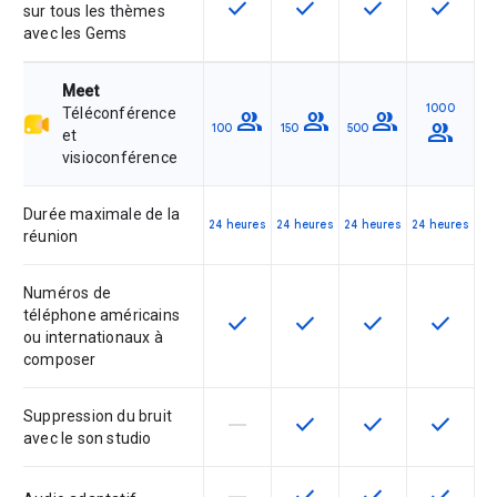
check
check
check
check
Cette fonctionnalité est disponible
Cette fonctionnalité est d
Cette fonctionnal
Cette fon
sur tous les thèmes
avec les Gems
Meet
1000
Téléconférence
group
group
group
group
100
150
500
et
visioconférence
Durée maximale de la
24 heures
24 heures
24 heures
24 heures
réunion
Numéros de
téléphone américains
check
check
check
check
Cette fonctionnalité est disponible
Cette fonctionnalité est d
Cette fonctionnal
Cette fon
ou internationaux à
composer
Suppression du bruit
horizontal_rule
check
check
check
Cette fonctionnalité n'est pas com
Cette fonctionnalité est d
Cette fonctionnal
Cette fon
avec le son studio
Cette fonctionnalité n'est pas com
Cette fonctionnalité est d
Cette fonctionnal
Cette fon