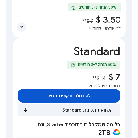
help
**
expand_more
למשתמש לחודש
Standard
help
**
למשתמש לחודש
להתחלת תקופת ניסיון
השוואת תכונות Standard
כל מה שמקבלים בתוכנית Starter, וגם:
2TB