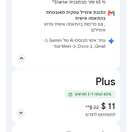
פי 65 יותר מבתוכנית Starter*
כתובת אימייל עסקית מאובטחת
בהתאמה אישית
, וגם פריסות בהתאמה אישית ומיזוג
אימיילים
עוזר אישי מבוסס-AI של Gemini ב-
Gmail, ב-Docs, ב-Meet ועוד
expand_less
Plus
help
**
expand_more
למשתמש לחודש