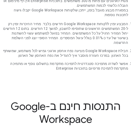
Plus לארגונים עם פחות מ-300 משתמשים. בתוכניות Enterprise אין רף מינימום או
הגבלה כלשהי לכמות המשתמשים.
במסגרת מבצע מוגבל בזמן, ייתכן שלקוחות Google Workspace יקבלו גישה
לתכונות נוספות.
המבצע זמין ללקוחות Google Workspace חדשים בלבד. מחיר ההיכרות זמין רק
ל-20 המשתמשים הראשונים שתוסיפו לחשבון, למשך 12 חודשים. בתום 12 חודשים
יחול המחיר הרגיל על כל המשתמשים. המחיר בפועל למשתמש עשוי להשתנות
בשיעור של עד כ-0.01% בגלל עיגול המספרים. המחיר הסופי יוצג לפני השלמת
ההרשמה.
חבילת Google Workspace מציעה נפח אחסון ארגוני גמיש לכל משתמש, שמשותף
בכל הארגון. במרכז העזרה מוסבר איך להגדיל את נפח האחסון של הארגון.
אפשר לשדרג מתמיכה סטנדרטית לתמיכה מתקדמת בתשלום נוסף או מתמיכה
מתקדמת לתמיכת פרימיום בתוכניות Enterprise
התנסות חינם ב-Google
Workspace