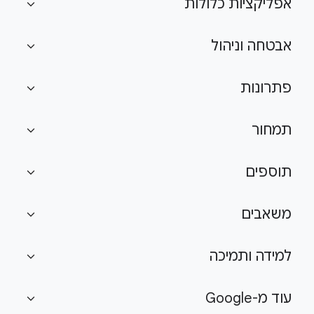
אפליקציות כלולות
expand_more
אבטחה וניהול
expand_more
פתרונות
expand_more
תמחור
expand_more
תוספים
expand_more
משאבים
expand_more
למידה ותמיכה
expand_more
עוד מ-Google
expand_more