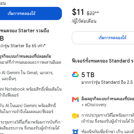
ดือน
$11
$22
**
เริ่มการทดลองใช้
/ผู้ใช้ต่อเดือน
ั้งหมดของ Starter รวมถึง
TB
เริ่มการทดลองใช้
่ารุ่น Starter ถึง 65 เท่า*
ลธุรกิจแบบกำหนดเองที่ปลอดภัย
ฟีเจอร์ทั้งหมดของ Standard ร
ย์เอาต์ที่กำหนดเองและการผสานอีเมล
วย AI Gemini ใน Gmail, เอกสาร,
5 TB
 และอื่นๆ
มากกว่ารุ่น Standard ถึง 2.5 
ni Notebook พร้อมสิทธิ์เพิ่มเติมใน
้าถึงฟีเจอร์
อีเมลธุรกิจแบบกำหนดเองที่ปล
+ eDiscovery
ับ AI ในแอป Gemini พร้อมสิทธิ์
เติมในการเข้าถึงโมเดลและฟีเจอร์
การประชุมทางวิดีโอพร้อมการ
เข้าร่วม ซึ่งรองรับผู้เข้าร่วมได
ระชุมทางวิดีโอที่มาพร้อมการบันทึก
ดเสียงรบกวน ซึ่งรองรับผู้เข้าร่วมได้
ห้องนิรภัยเพื่อรักษา เก็บ และค
คน