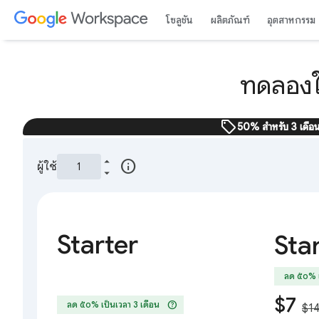
โซลูชัน
ผลิตภัณฑ์
อุตสาหกรรม
ทดลองใ
sell
50% สำหรับ 3 เดือ
info
ผู้ใช้
Starter
Sta
ลด ๕๐% เ
$7
help
ลด ๕๐% เป็นเวลา 3 เดือน
$1