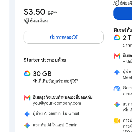
/ผู้ใช้ต่อเ
$3.50
$7
**
/ผู้ใช้ต่อเดือน
ฟีเจอร์ท
2 
เริ่มการทดลองใช้
มากกว
อีเม
Starter ประกอบด้วย
+ เล
ผู้ช่
30 GB
Meet
พื้นที่เก็บข้อมูลร่วมต่อผู้ใช้*
Gemi
การเข
อีเมลธุรกิจแบบกำหนดเองที่ปลอดภัย
you@your-company.com
แชทก
เพิ่ม
ผู้ช่วย AI Gemini ใน Gmail
การป
แชทกับ AI ในแอป Gemini
การตั
150 