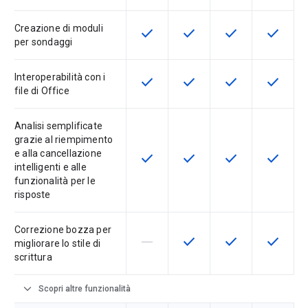
Creazione di moduli
check
check
check
check
Questa funzionalità è disponibile p
Questa funzionalità è disp
Questa funzionali
Questa fu
per sondaggi
Interoperabilità con i
check
check
check
check
Questa funzionalità è disponibile p
Questa funzionalità è disp
Questa funzionali
Questa fu
file di Office
Analisi semplificate
grazie al riempimento
e alla cancellazione
check
check
check
check
Questa funzionalità è disponibile p
Questa funzionalità è disp
Questa funzionali
Questa fu
intelligenti e alle
funzionalità per le
risposte
Correzione bozza per
horizontal_rule
check
check
check
La funzionalità non è supportata d
Questa funzionalità è disp
Questa funzionali
Questa fu
migliorare lo stile di
scrittura
expand_more
Scopri altre funzionalità