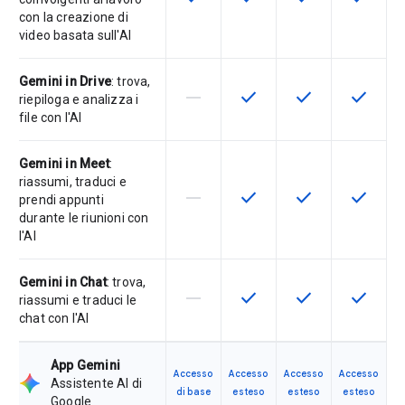
con la creazione di
video basata sull'AI
Gemini in Drive
: trova,
horizontal_rule
check
check
check
La funzionalità non è supportata d
Questa funzionalità è disp
Questa funzionali
Questa fu
riepiloga e analizza i
file con l'AI
Gemini in Meet
:
riassumi, traduci e
horizontal_rule
check
check
check
La funzionalità non è supportata d
Questa funzionalità è disp
Questa funzionali
Questa fu
prendi appunti
durante le riunioni con
l'AI
Gemini in Chat
: trova,
horizontal_rule
check
check
check
La funzionalità non è supportata d
Questa funzionalità è disp
Questa funzionali
Questa fu
riassumi e traduci le
chat con l'AI
App Gemini
Accesso
Accesso
Accesso
Accesso
Assistente AI di
di base
esteso
esteso
esteso
Google