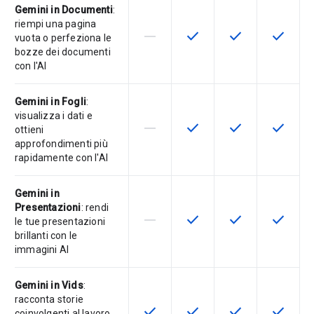
Gemini in Documenti
:
riempi una pagina
horizontal_rule
check
check
check
La funzionalità non è supportata d
Questa funzionalità è disp
Questa funzionali
Questa fu
vuota o perfeziona le
bozze dei documenti
con l'AI
Gemini in Fogli
:
visualizza i dati e
horizontal_rule
check
check
check
La funzionalità non è supportata d
Questa funzionalità è disp
Questa funzionali
Questa fu
ottieni
approfondimenti più
rapidamente con l'AI
Gemini in
Presentazioni
: rendi
horizontal_rule
check
check
check
La funzionalità non è supportata d
Questa funzionalità è disp
Questa funzionali
Questa fu
le tue presentazioni
brillanti con le
immagini AI
Gemini in Vids
:
racconta storie
check
check
check
check
Questa funzionalità è disponibile p
Questa funzionalità è disp
Questa funzionali
Questa fu
coinvolgenti al lavoro