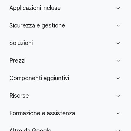
Applicazioni incluse
expand_more
Sicurezza e gestione
expand_more
Soluzioni
expand_more
Prezzi
expand_more
Componenti aggiuntivi
expand_more
Risorse
expand_more
Formazione e assistenza
expand_more
Altro da Google