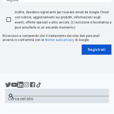
Regione
Inoltre, desidero registrarmi per ricevere email da Google Cloud
con notizie, aggiornamenti sui prodotti, informazioni sugli
eventi, offerte speciali e altro ancora. (L'iscrizione è facoltativa e
puoi annullarla in un secondo momento.)
Riconosco e comprendo che il trattamento dei miei dati personali
avverrà in conformità con le
Norme sulla privacy
di Google.
Registrati
search
Cerca nel sito