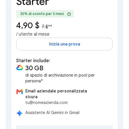
Starter
help
30% di sconto per 3 mesi
4,90 $
7 $
**
/ utente al mese
Inizia una prova
Starter include:
30 GB
di spazio di archiviazione in pool per
persona*
Email aziendale personalizzata
sicura
tu@nomeazienda.com
Assistente AI Gemini in Gmail