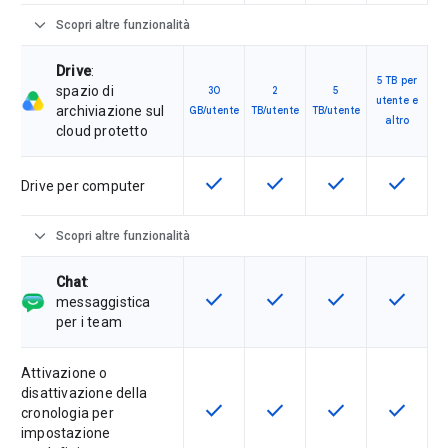
expand_more
Scopri altre funzionalità
Drive
:
5 TB per
spazio di
30
2
5
utente e
archiviazione sul
GB/utente
TB/utente
TB/utente
altro
cloud protetto
check
check
check
check
Questa funzionalità è disponibile p
Questa funzionalità è disp
Questa funzionali
Questa fu
Drive per computer
expand_more
Scopri altre funzionalità
Chat
:
check
check
check
check
Questa funzionalità è disponibile p
Questa funzionalità è disp
Questa funzionali
Questa fu
messaggistica
per i team
Attivazione o
disattivazione della
check
check
check
check
Questa funzionalità è disponibile p
Questa funzionalità è disp
Questa funzionali
Questa fu
cronologia per
impostazione