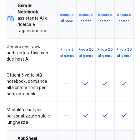
Gemini
Notebook
:
Accesso
Accesso
Accesso
Accesso
assistente AI di
di base
esteso
esteso
esteso
ricerca e
ragionamento
Genera overview
Fino a 3
Fino a 20
Fino a 20
Fino a 20
audio interattive con
al giorno
al giorno
al giorno
al giorno
due host AI
Ottieni 5 volte più
notebook, domande
horizontal_rule
check
check
check
La funzionalità non è supportata d
Questa funzionalità è disp
Questa funzionali
Questa fu
alla chat e fonti per
ogni notebook
Modalità chat per
horizontal_rule
check
check
check
La funzionalità non è supportata d
Questa funzionalità è disp
Questa funzionali
Questa fu
personalizzare stile e
lunghezza
AppSheet
: