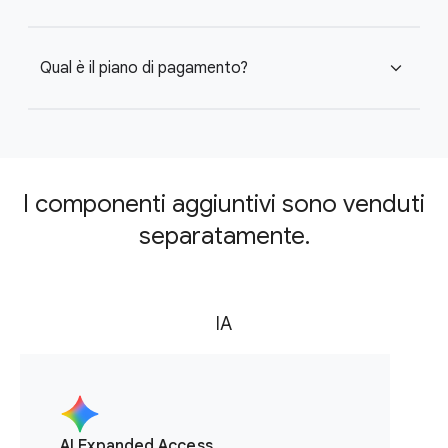
Qual è il piano di pagamento?
expand_more
I componenti aggiuntivi sono venduti
separatamente.
IA
AI Expanded Access