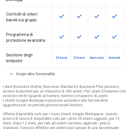
Controlli di criteri
check
check
check
check
Questa funzionalità è disponibile p
Questa funzionalità è disp
Questa funzionali
Questa fu
basati sui gruppi
Programma di
check
check
check
check
Questa funzionalità è disponibile p
Questa funzionalità è disp
Questa funzionali
Questa fu
protezione avanzata
Gestione degli
Di base
Di base
Avanzata
Aziende
endpoint
expand_more
Scopri altre funzionalità
I piani Business Starter, Business Standard e Business Plus possono
essere acquistati per un massimo di 300 utenti. Per i piani Enterprise non
esistono limiti riguardo al numero minimo o massimo di utenti.
I clienti Google Workspace possono accedere alle funzionalità
aggiuntive per un periodo promozionale limitato.
Offerta disponibile solo per i nuovi clienti Google Workspace. Questo
prezzo di lancio è disponibile solo per i primi 20 utenti aggiunti, per 12
mesi. Dopo 12 mesi, per tutti gli utenti verranno applicati i prezzi
standard. Il prezzo effettivo per utente può variare di una percentuale