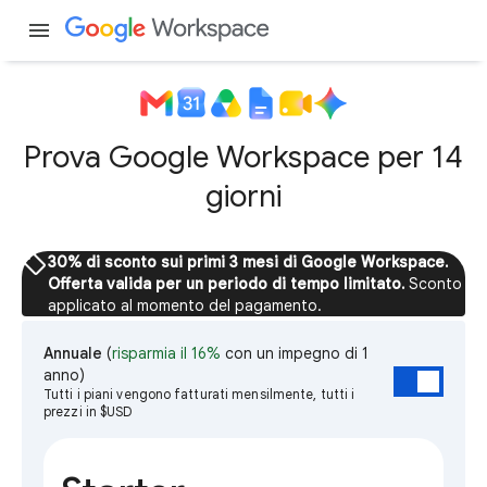
menu
Prova Google Workspace per 14
giorni
sell
30% di sconto sui primi 3 mesi di Google Workspace.
Offerta valida per un periodo di tempo limitato.
Sconto
applicato al momento del pagamento.
Annuale
(
risparmia il 16%
con un impegno di 1
anno)
Tutti i piani vengono fatturati mensilmente, tutti i
prezzi in $USD