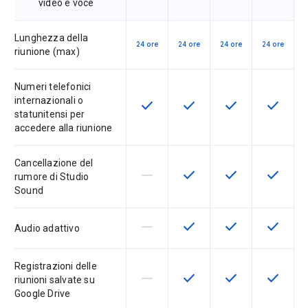
video e voce
Lunghezza della
24 ore
24 ore
24 ore
24 ore
riunione (max)
Numeri telefonici
internazionali o
check
check
check
check
Questa funzionalità è disponibile p
Questa funzionalità è disp
Questa funzionali
Questa fu
statunitensi per
accedere alla riunione
Cancellazione del
horizontal_rule
check
check
check
La funzionalità non è supportata d
Questa funzionalità è disp
Questa funzionali
Questa fu
rumore di Studio
Sound
horizontal_rule
check
check
check
La funzionalità non è supportata d
Questa funzionalità è disp
Questa funzionali
Questa fu
Audio adattivo
Registrazioni delle
horizontal_rule
check
check
check
La funzionalità non è supportata d
Questa funzionalità è disp
Questa funzionali
Questa fu
riunioni salvate su
Google Drive