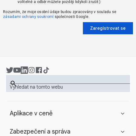
volitelné a odběr můžete později kdykoli zrušit.)
Rozumím, že moje osobní údaje budou zpracovány v souladu se
zásadami ochrany soukromí
společnosti Google.
Zaregistrovat se
search
Vyhledat na tomto webu
Aplikace v ceně
expand_more
Zabezpečení a správa
expand_more