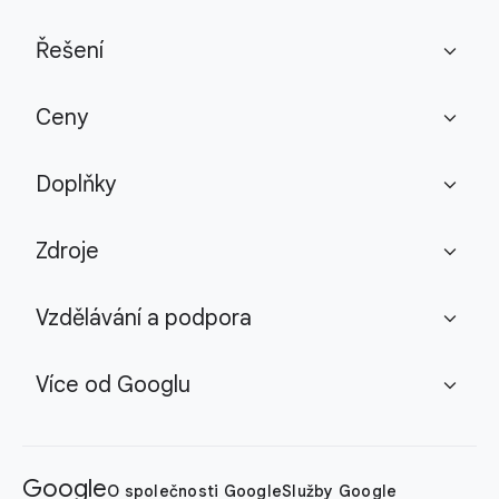
Řešení
expand_more
Ceny
expand_more
Doplňky
expand_more
Zdroje
expand_more
Vzdělávání a podpora
expand_more
Více od Googlu
expand_more
Google
O společnosti Google
Služby Google