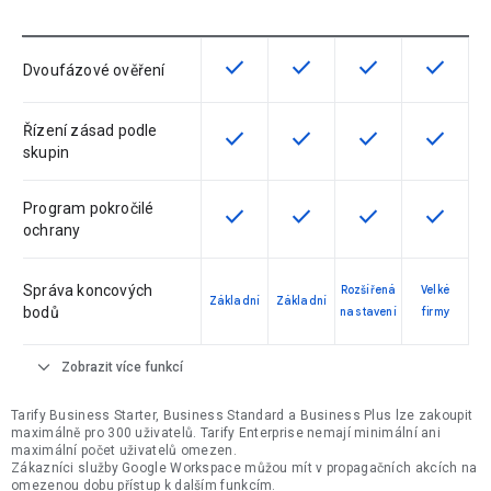
check
check
check
check
Tato funkce je pro verzi dostupná
Tato funkce je pro verzi d
Tato funkce je pr
Tato fun
Dvoufázové ověření
Řízení zásad podle
check
check
check
check
Tato funkce je pro verzi dostupná
Tato funkce je pro verzi d
Tato funkce je pr
Tato fun
skupin
Program pokročilé
check
check
check
check
Tato funkce je pro verzi dostupná
Tato funkce je pro verzi d
Tato funkce je pr
Tato fun
ochrany
Správa koncových
Rozšířená
Velké
Základní
Základní
bodů
nastavení
firmy
expand_more
Zobrazit více funkcí
Tarify Business Starter, Business Standard a Business Plus lze zakoupit
maximálně pro 300 uživatelů. Tarify Enterprise nemají minimální ani
maximální počet uživatelů omezen.
Zákazníci služby Google Workspace můžou mít v propagačních akcích na
omezenou dobu přístup k dalším funkcím.