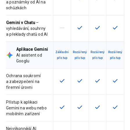
a poznámky od AI na
schůzkách
Gemini v Chatu
–
horizontal_rule
check
check
check
Tato funkce není touto verzí podpo
Tato funkce je pro verzi d
Tato funkce je pr
Tato fun
vyhledávání, souhrny
a překlady chatů od AI
Aplikace Gemini
Základní
Rozšířený
Rozšířený
Rozšířený
AI asistent od
přístup
přístup
přístup
přístup
Googlu
Ochrana soukromí
check
check
check
check
Tato funkce je pro verzi dostupná
Tato funkce je pro verzi d
Tato funkce je pr
Tato fun
a zabezpečení na
firemní úrovni
Přístup k aplikaci
check
check
check
check
Tato funkce je pro verzi dostupná
Tato funkce je pro verzi d
Tato funkce je pr
Tato fun
Gemini na webu nebo
mobilním zařízení
Nejvýkonnější AI