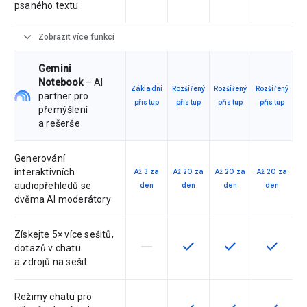
psaného textu
expand_more
Zobrazit více funkcí
Gemini
Notebook
– AI
Základní
Rozšířený
Rozšířený
Rozšířený
partner pro
přístup
přístup
přístup
přístup
přemýšlení
a rešerše
Generování
interaktivních
Až 3 za
Až 20 za
Až 20 za
Až 20 za
audiopřehledů se
den
den
den
den
dvěma AI moderátory
Získejte 5× více sešitů,
horizontal_rule
check
check
check
Tato funkce není touto verzí podpo
Tato funkce je pro verzi d
Tato funkce je pr
Tato fun
dotazů v chatu
a zdrojů na sešit
Režimy chatu pro