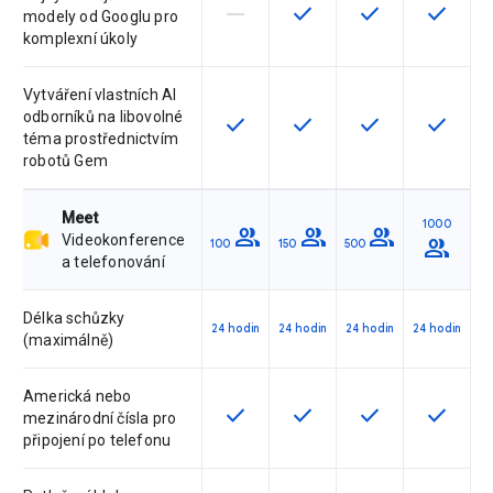
horizontal_rule
check
check
check
Tato funkce není touto verzí podpo
Tato funkce je pro verzi d
Tato funkce je pr
Tato fun
modely od Googlu pro
komplexní úkoly
Vytváření vlastních AI
odborníků na libovolné
check
check
check
check
Tato funkce je pro verzi dostupná
Tato funkce je pro verzi d
Tato funkce je pr
Tato fun
téma prostřednictvím
robotů Gem
Meet
1000
group
group
group
Videokonference
group
100
150
500
a telefonování
Délka schůzky
24 hodin
24 hodin
24 hodin
24 hodin
(maximálně)
Americká nebo
check
check
check
check
Tato funkce je pro verzi dostupná
Tato funkce je pro verzi d
Tato funkce je pr
Tato fun
mezinárodní čísla pro
připojení po telefonu