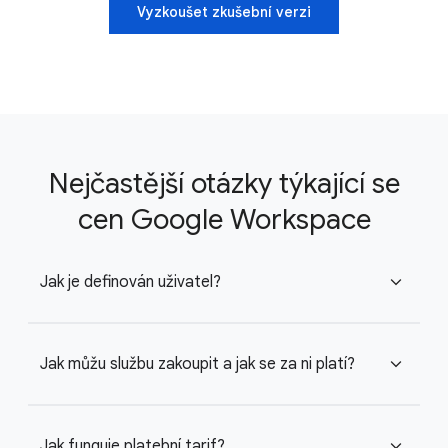
Vyzkoušet zkušební verzi
Nejčastější otázky týkající se
cen Google Workspace
Jak je definován uživatel?
expand_more
Jak můžu službu zakoupit a jak se za ni platí?
expand_more
Jak funguje platební tarif?
expand_more