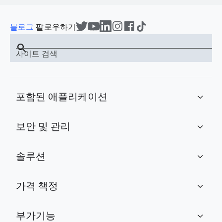
블로그
팔로우하기
search
사이트 검색
포함된 애플리케이션
expand_more
보안 및 관리
expand_more
솔루션
expand_more
가격 책정
expand_more
부가기능
expand_more