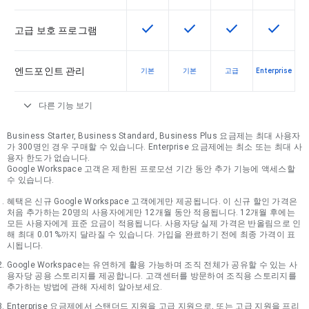
check
check
check
check
이 기능은 SKU에서 사용할 수 있습
이 기능은 SKU에서 사용할
이 기능은 SKU에
이 기능은
고급 보호 프로그램
엔드포인트 관리
기본
기본
고급
Enterprise
expand_more
다른 기능 보기
Business Starter, Business Standard, Business Plus 요금제는 최대 사용자
가 300명인 경우 구매할 수 있습니다. Enterprise 요금제에는 최소 또는 최대 사
용자 한도가 없습니다.
Google Workspace 고객은 제한된 프로모션 기간 동안 추가 기능에 액세스할
수 있습니다.
혜택은 신규 Google Workspace 고객에게만 제공됩니다. 이 신규 할인 가격은
처음 추가하는 20명의 사용자에게만 12개월 동안 적용됩니다. 12개월 후에는
모든 사용자에게 표준 요금이 적용됩니다. 사용자당 실제 가격은 반올림으로 인
해 최대 0.01%까지 달라질 수 있습니다. 가입을 완료하기 전에 최종 가격이 표
시됩니다.
Google Workspace는 유연하게 활용 가능하며 조직 전체가 공유할 수 있는 사
용자당 공용 스토리지를 제공합니다. 고객센터를 방문하여 조직용 스토리지를
추가하는 방법에 관해 자세히 알아보세요.
Enterprise 요금제에서 스탠더드 지원을 고급 지원으로, 또는 고급 지원을 프리