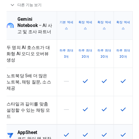
expand_more
다른 기능 보기
Gemini
기본 액세
확장 액세
확장 액세
확장 액세
Notebook
– AI 사
스
스
스
스
고 및 조사 파트너
두 명의 AI 호스트가 대
하루 최대
하루 최대
하루 최대
하루 최대
화형 AI 오디오 오버뷰
3개
20개
20개
20개
생성
노트북당 5배 더 많은
horizontal_rule
check
check
check
이 기능은 이 SKU에서 지원되지 않
이 기능은 SKU에서 사용할
이 기능은 SKU에
이 기능은
노트북, 채팅 질문, 소스
제공
스타일과 길이를 맞춤
horizontal_rule
check
check
check
이 기능은 이 SKU에서 지원되지 않
이 기능은 SKU에서 사용할
이 기능은 SKU에
이 기능은
설정할 수 있는 채팅 모
드
AppSheet
check
check
check
check
이 기능은 SKU에서 사용할 수 있습
이 기능은 SKU에서 사용할
이 기능은 SKU에
이 기능은
코드 없이 앱 제작